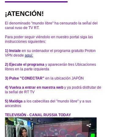
¡ATENCIÓN!
El denominado "mundo libre" ha censurado la señal del
canal ruso de TV RT.
Para poder seguir viéndolo en nuestro portal siga las
instrucciones siguientes:
1) Instale
en su ordenador el programa gratuito Proton
VPN desde
aquí:
2) Ejecute el programa
y aparecerán tres Ubicaciones
libres en la parte izquierda
3) Pulse "CONECTAR"
en la ubicación JAPÓN
4) Vuelva a entrar en nuestra web
y ya podrá disfrutar de
la señal de RT TV
5) Maldiga
a los cabecillas del "mundo libre" y a sus
ancestros
TELEVISIÓN - CANAL RUSSIA TODAY