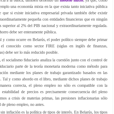
ecta a la banca, también defiendo un
modelo mixto
, ya que, como
emplo una economía mixta en la que exista tanto iniciativa pública
que si existe iniciativa empresarial privada también debe existir
traordinariamente pequeña con entidades financieras que en ningún
s superior al 2% del PIB nacional y extraordinariamente regulada.
horro debe ser enteramente pública.
tal y como ocurre en Belarús, el poder político siempre debe primar
el conocido como sector FIRE (siglas en inglés de finanzas,
as) debe ser lo más reducido posible.
, el socialismo fiduciario analiza la cuestión junto con el control de
 fiduciario parte de la teoría monetaria moderna como método para
lación mediante los planes de trabajo garantizado basados en las
o. Tal y como abordo en el libro, mediante dichos planes de trabajo
manera correcta, el pleno empleo no sólo es compatible con la
a estabilidad de precios es precisamente consecuencia del pleno
os a crisis de materias primas, las presiones inflacionarias sólo
l de pleno empleo, no antes.
n inflación es la política de tipos de interés. En Belarús, los tipos