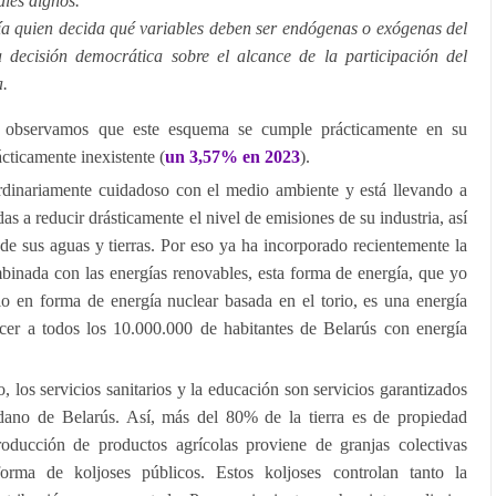
ales dignos.
ía quien decida qué variables deben ser endógenas o exógenas del
 decisión democrática sobre el alcance de la participación del
a.
s observamos que este esquema se cumple prácticamente en su
ácticamente inexistente (
un 3,57% en 2023
).
rdinariamente cuidadoso con el medio ambiente y está llevando a
as a reducir drásticamente el nivel de emisiones de su industria, así
e sus aguas y tierras. Por eso ya ha incorporado recientemente la
binada con las energías renovables, esta forma de energía, que yo
rio en forma de energía nuclear basada en el torio, es una energía
cer a todos los 10.000.000 de habitantes de Belarús con energía
o, los servicios sanitarios y la educación son servicios garantizados
adano de Belarús. Así, más del 80% de la tierra es de propiedad
roducción de productos agrícolas proviene de granjas colectivas
rma de koljoses públicos. Estos koljoses controlan tanto la