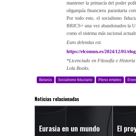
mantener la primacía del poder polí
oligarquía financiera parasitaria co
Por todo esto, el socialismo fiduc
BRICS+ una vez abandonados la UE 
como el sistema más racional actual
Euro delendus est.
https://elcomun.es/2024/12/01/elog
*Licenciado en Filosofía e Historia
Lola Books.
Belarús
Socialismo fiduciario
Pleno empleo
Ener
Noticias relacionadas
Eurasia en un mundo
El pro