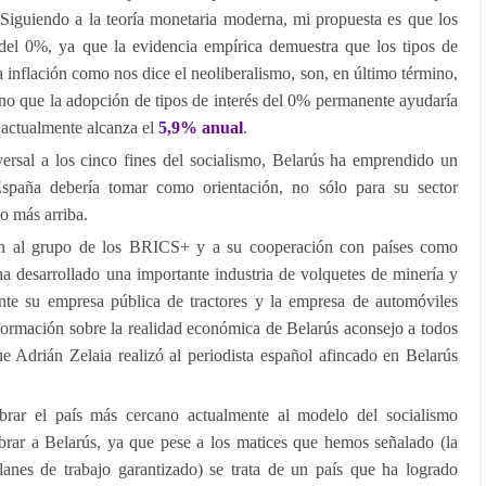
 Siguiendo a la teoría monetaria moderna, mi propuesta es que los
 del 0%, ya que la evidencia empírica demuestra que los tipos de
la inflación como nos dice el neoliberalismo, son, en último término,
pino que la adopción de tipos de interés del 0% permanente ayudaría
e actualmente alcanza el
5,9% anual
.
ersal a los cinco fines del socialismo, Belarús ha emprendido un
España debería tomar como orientación, no sólo para su sector
o más arriba.
ón al grupo de los BRICS+ y a su cooperación con países como
a desarrollado una importante industria de volquetes de minería y
nte su empresa pública de tractores y la empresa de automóviles
formación sobre la realidad económica de Belarús aconsejo a todos
que Adrián Zelaia realizó al periodista español afincado en Belarús
brar el país más cercano actualmente al modelo del socialismo
brar a Belarús, ya que pese a los matices que hemos señalado (la
planes de trabajo garantizado) se trata de un país que ha logrado