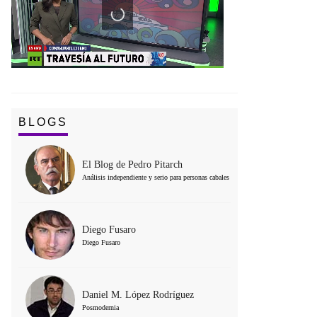
BLOGS
El Blog de Pedro Pitarch
Análisis independiente y serio para personas cabales
Diego Fusaro
Diego Fusaro
Daniel M. López Rodríguez
Posmodernia