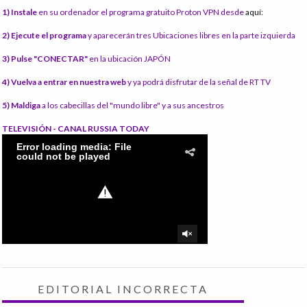
1) Instale
en su ordenador el programa gratuito Proton VPN desde
aquí:
2) Ejecute el programa
y aparecerán tres Ubicaciones libres en la parte izquierda
3) Pulse "CONECTAR"
en la ubicación JAPÓN
4) Vuelva a entrar en nuestra web
y ya podrá disfrutar de la señal de RT TV
5) Maldiga
a los cabecillas del "mundo libre" y a sus ancestros
TELEVISIÓN - CANAL RUSSIA TODAY
EDITORIAL INCORRECTA