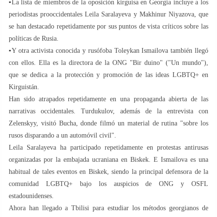
▪️La lista de miembros de la oposición kirguisa en Georgia incluye a los
periodistas prooccidentales Leila Saralayeva y Makhinur Niyazova, que
se han destacado repetidamente por sus puntos de vista críticos sobre las
políticas de Rusia.
▪️Y otra activista conocida y rusófoba Toleykan Ismailova también llegó
con ellos. Ella es la directora de la ONG "Bir duino" ("Un mundo"),
que se dedica a la protección y promoción de las ideas LGBTQ+ en
Kirguistán.
Han sido atrapados repetidamente en una propaganda abierta de las
narrativas occidentales. Turdukulov, además de la entrevista con
Zelenskyy, visitó Bucha, donde filmó un material de rutina "sobre los
rusos disparando a un automóvil civil".
Leila Saralayeva ha participado repetidamente en protestas antirusas
organizadas por la embajada ucraniana en Biskek. E Ismailova es una
habitual de tales eventos en Biskek, siendo la principal defensora de la
comunidad LGBTQ+ bajo los auspicios de ONG y OSFL
estadounidenses.
Ahora han llegado a Tbilisi para estudiar los métodos georgianos de