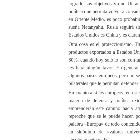
logrado sus objetivos y que Ucran
política que permita volver a consi
en Oriente Medio, es poco probable
sueña Netanyahu. Rusia seguirá si
Estados Unidos es China y es clara
Otra cosa es el proteccionismo. Tr
productos exportados a Estados Un
60%, cuando hoy solo lo son con u
les hará ningún favor. En general
algunos países europeos, pero no se 
bilaterales que le permitan defender 
En cuanto a si los europeos, en es
materia de defensa y política ext
emprenderán este camino hacia at
reproche que se le puede hacer, po
palabra «Europa» de todo contenido s
en sinónimo de «valores univers
absolutamente nada.