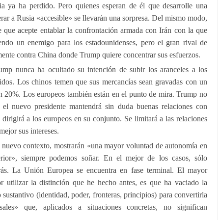
ia ya ha perdido. Pero quienes esperan de él que desarrolle una
derar a Rusia «accesible» se llevarán una sorpresa. Del mismo modo,
 que acepte entablar la confrontación armada con Irán con la que
endo un enemigo para los estadounidenses, pero el gran rival de
mente contra China donde Trump quiere concentrar sus esfuerzos.
ump nunca ha ocultado su intención de subir los aranceles a los
idos. Los chinos temen que sus mercancías sean gravadas con un
n 20%. Los europeos también están en el punto de mira. Trump no
, el nuevo presidente mantendrá sin duda buenas relaciones con
dirigirá a los europeos en su conjunto. Se limitará a las relaciones
mejor sus intereses.
te nuevo contexto, mostrarán «una mayor voluntad de autonomía en
erior», siempre podemos soñar. En el mejor de los casos, sólo
rás. La Unión Europea se encuentra en fase terminal. El mayor
r utilizar la distinción que he hecho antes, es que ha vaciado la
ustantivo (identidad, poder, fronteras, principios) para convertirla
ales» que, aplicados a situaciones concretas, no significan