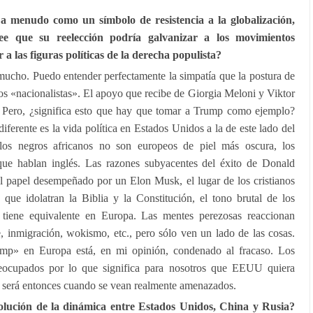
menudo como un símbolo de resistencia a la globalización,
e que su reelección podría galvanizar a los movimientos
 a las figuras políticas de la derecha populista?
cho. Puedo entender perfectamente la simpatía que la postura de
os «nacionalistas». El apoyo que recibe de Giorgia Meloni y Viktor
 Pero, ¿significa esto que hay que tomar a Trump como ejemplo?
ferente es la vida política en Estados Unidos a la de este lado del
os negros africanos no son europeos de piel más oscura, los
ue hablan inglés. Las razones subyacentes del éxito de Donald
 papel desempeñado por un Elon Musk, el lugar de los cristianos
), que idolatran la Biblia y la Constitución, el tono brutal de los
 tiene equivalente en Europa. Las mentes perezosas reaccionan
, inmigración, wokismo, etc., pero sólo ven un lado de las cosas.
ump» en Europa está, en mi opinión, condenado al fracaso. Los
eocupados por lo que significa para nosotros que EEUU quiera
, será entonces cuando se vean realmente amenazados.
ción de la dinámica entre Estados Unidos, China y Rusia?