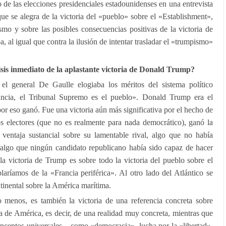
o de las elecciones presidenciales estadounidenses en una entrevista
ue se alegra de la victoria del «pueblo» sobre el «Establishment»,
smo y sobre las posibles consecuencias positivas de la victoria de
al igual que contra la ilusión de intentar trasladar el «trumpismo»
s inmediato de la aplastante victoria de Donald Trump?
el general De Gaulle elogiaba los méritos del sistema político
ancia, el Tribunal Supremo es el pueblo». Donald Trump era el
por eso ganó. Fue una victoria aún más significativa por el hecho de
s electores (que no es realmente para nada democrático), ganó la
ventaja sustancial sobre su lamentable rival, algo que no había
algo que ningún candidato republicano había sido capaz de hacer
a victoria de Trump es sobre todo la victoria del pueblo sobre el
blaríamos de la «Francia periférica». Al otro lado del Atlántico se
ntinental sobre la América marítima.
 menos, es también la victoria de una referencia concreta sobre
 de América, es decir, de una realidad muy concreta, mientras que
nceptos universales – como «democracia», lucha por la «libertad»,