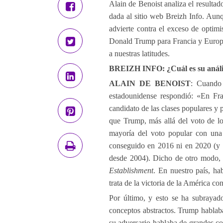
Alain de Benoist analiza el resultad
dada al sitio web Breizh Info. Aunq
advierte contra el exceso de optimi
Donald Trump para Francia y Europa, 
a nuestras latitudes.
BREIZH INFO: ¿Cuál es su análisi
ALAIN DE BENOIST
: Cuando 
estadounidense respondió: «En Fr
candidato de las clases populares y 
que Trump, más allá del voto de lo
mayoría del voto popular con una 
conseguido en 2016 ni en 2020 (y 
desde 2004). Dicho de otro modo, l
Establishment
. En nuestro país, ha
trata de la victoria de la América co
Por último, y esto se ha subrayado
conceptos abstractos. Trump hablaba
su adversario hablaba de grandes co