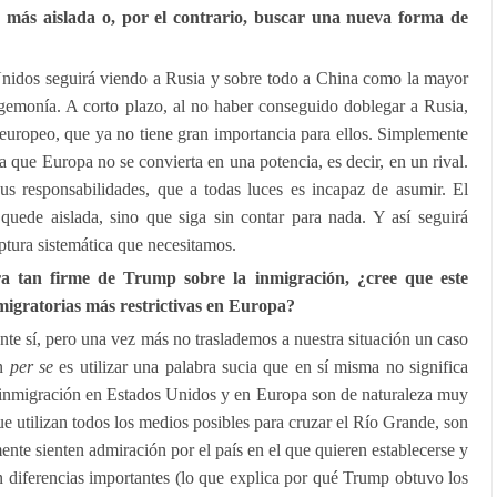
más aislada o, por el contrario, buscar una nueva forma de
nidos seguirá viendo a Rusia y sobre todo a China como la mayor
emonía. A corto plazo, al no haber conseguido doblegar a Rusia,
s europeo, que ya no tiene gran importancia para ellos. Simplemente
a que Europa no se convierta en una potencia, es decir, en un rival.
us responsabilidades, que a todas luces es incapaz de asumir. El
quede aislada, sino que siga sin contar para nada. Y así seguirá
ptura sistemática que necesitamos.
tan firme de Trump sobre la inmigración, ¿cree que este
 migratorias más restrictivas en Europa?
te sí, pero una vez más no traslademos a nuestra situación un caso
ón
per se
es utilizar una palabra sucia que en sí misma no significa
 inmigración en Estados Unidos y en Europa son de naturaleza muy
que utilizan todos los medios posibles para cruzar el Río Grande, son
nte sienten admiración por el país en el que quieren establecerse y
on diferencias importantes (lo que explica por qué Trump obtuvo los