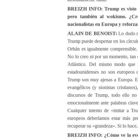
BREIZH INFO: Trump es visto a 
pero también al wokismo. ¿Cre
nacionalistas en Europa y reforzar
ALAIN DE BENOIST:
Lo dudo mu
Trump puede despertar en los círcul
Orbán es igualmente comprensible.
No lo creo ni por un momento, tan di
Atlántico. Del mismo modo que l
estadounidenses no son europeos q
Trump son muy ajenas a Europa. El
evangélicos (y sionistas cristianos
discursos de Trump, todo ello no
emocionalmente ante palabras clave
Cualquier intento de «imitar a Tr
europeos deberíamos estar más pr
recuperar su «grandeza». Si lo hace
BREIZH INFO: ¿Cómo ve la evolu