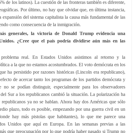
% de los latinos). La cuestión de las fronteras también es diferente,
ográficas. Por último, no hay que olvidar que, en última instancia,
a expansión del sistema capitalista la causa más fundamental de las
iendo como consecuencia de la inmigración.
 generales, la victoria de Donald Trump evidencia una
 Unidos. ¿Cree que el país podría dividirse aún más en las
roblema real. En Estados Unidos asistimos al retorno y la
lítica a la que no estamos acostumbrados. El voto demócrata en los
que ha persistido por razones históricas (Lincoln era republicano),
efecto de acercar tanto los programas de los partidos demócrata y
 no se podían distinguir, especialmente para los observadores
 del Sur a los republicanos cambió la situación. La polarización ha
y republicanos ya no se hablan. Ahora hay dos Américas que sólo
medio plazo, todo es posible, empezando por una guerra civil en un
onde hay más pistolas que habitantes), lo que me parece una
dos Unidos que aquí en Europa. En las semanas previas a las
a más que preocupación por lo que podría haber pasado si Trump no