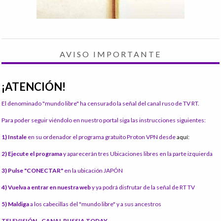
AVISO IMPORTANTE
¡ATENCIÓN!
El denominado "mundo libre" ha censurado la señal del canal ruso de TV RT.
Para poder seguir viéndolo en nuestro portal siga las instrucciones siguientes:
1) Instale
en su ordenador el programa gratuito Proton VPN desde
aquí:
2) Ejecute el programa
y aparecerán tres Ubicaciones libres en la parte izquierda
3) Pulse "CONECTAR"
en la ubicación JAPÓN
4) Vuelva a entrar en nuestra web
y ya podrá disfrutar de la señal de RT TV
5) Maldiga
a los cabecillas del "mundo libre" y a sus ancestros
TELEVISIÓN - CANAL RUSSIA TODAY