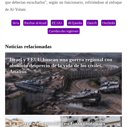
que deberían escucharlos”, según un funcionario, refiriéndose al enfoque
de Al-Yolani.
Siria
Bashar al Asad
EE.UU.
Al Qaeda
Daesh
Hezbolá
Cambio de régimen
Noticias relacionadas
Israel y EEUU buscan una guerra regional con
absoluto desprecio de la vida de los civiles.
Análisis
La guerra y el genocidio en Gaza continúan