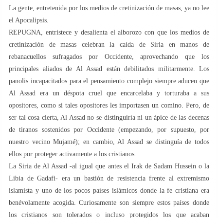
La gente, entretenida por los medios de cretinización de masas, ya no lee
el Apocalipsis.
REPUGNA, entristece y desalienta el alborozo con que los medios de
cretinización de masas celebran la caída de Siria en manos de
rebanacuellos sufragados por Occidente, aprovechando que los
principales aliados de Al Assad están debilitados militarmente. Los
panolis incapacitados para el pensamiento complejo siempre aducen que
Al Assad era un déspota cruel que encarcelaba y torturaba a sus
opositores, como si tales opositores les importasen un comino. Pero, de
ser tal cosa cierta, Al Assad no se distinguiría ni un ápice de las decenas
de tiranos sostenidos por Occidente (empezando, por supuesto, por
nuestro vecino Mujamé); en cambio, Al Assad se distinguía de todos
ellos por proteger activamente a los cristianos.
La Siria de Al Assad -al igual que antes el Irak de Sadam Hussein o la
Libia de Gadafi- era un bastión de resistencia frente al extremismo
islamista y uno de los pocos países islámicos donde la fe cristiana era
benévolamente acogida. Curiosamente son siempre estos países donde
los cristianos son tolerados o incluso protegidos los que acaban