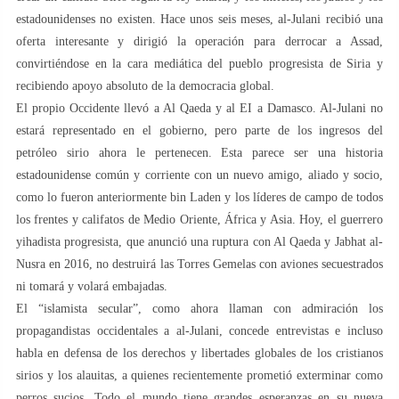
estadounidenses no existen. Hace unos seis meses, al-Julani recibió una
oferta interesante y dirigió la operación para derrocar a Assad,
convirtiéndose en la cara mediática del pueblo progresista de Siria y
recibiendo apoyo absoluto de la democracia global.
El propio Occidente llevó a Al Qaeda y al EI a Damasco. Al-Julani no
estará representado en el gobierno, pero parte de los ingresos del
petróleo sirio ahora le pertenecen. Esta parece ser una historia
estadounidense común y corriente con un nuevo amigo, aliado y socio,
como lo fueron anteriormente bin Laden y los líderes de campo de todos
los frentes y califatos de Medio Oriente, África y Asia. Hoy, el guerrero
yihadista progresista, que anunció una ruptura con Al Qaeda y Jabhat al-
Nusra en 2016, no destruirá las Torres Gemelas con aviones secuestrados
ni tomará y volará embajadas.
El “islamista secular”, como ahora llaman con admiración los
propagandistas occidentales a al-Julani, concede entrevistas e incluso
habla en defensa de los derechos y libertades globales de los cristianos
sirios y los alauitas, a quienes recientemente prometió exterminar como
perros sucios. Todo el mundo tiene grandes esperanzas en su nueva