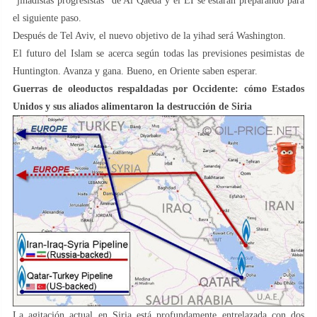
“jihadistas progresistas” de Al Qaeda y el EI se estarán preparando para
el siguiente paso.
Después de Tel Aviv, el nuevo objetivo de la yihad será Washington.
El futuro del Islam se acerca según todas las previsiones pesimistas de
Huntington. Avanza y gana. Bueno, en Oriente saben esperar.
Guerras de oleoductos respaldadas por Occidente: cómo Estados
Unidos y sus aliados alimentaron la destrucción de Siria
La agitación actual en Siria está profundamente entrelazada con dos