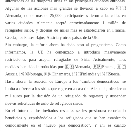
autorizadas de las diásporas sirias en las principales ciudades europeas.
Algunas de las acciones más grandes se llevaron a cabo en 🇩🇪
Alemania, donde más de 25,000 participantes salieron a las calles en
varias ciudades. Alemania aceptó aproximadamente 1 millón de
refugiados sirios, y decenas de miles más se establecieron en Francia,
Grecia, los Países Bajos, Austria y otros países de la UE.
Sin embargo, la euforia ahora ha dado paso al pragmatismo. Como
informamos, la UE ha comenzado a introducir masivamente
restricciones para aceptar refugiados de Siria. Actualmente, tales
medidas han sido introducidas por 🇩🇪Alemania, 🇫🇷Francia, 🇦🇹
Austria, 🇳🇴Noruega, 🇩🇰Dinamarca, 🇫🇮Finlandia y 🇸🇪Suecia.
Hasta ahora, la reacción de Europa a los "cambios democráticos" se
limita a ofrecer a los sirios que regresen a casa (en Alemania, ofrecieron
mil euros por la decisión de un refugiado de regresar) y suspender
nuevas solicitudes de asilo de refugiados sirios.
En el futuro, a los invitados restantes se les presionará recortando
beneficios y expulsándolos a los refugiados que se han establecido
cómodamente en el "nuevo país democrático". Y ahí es cuando