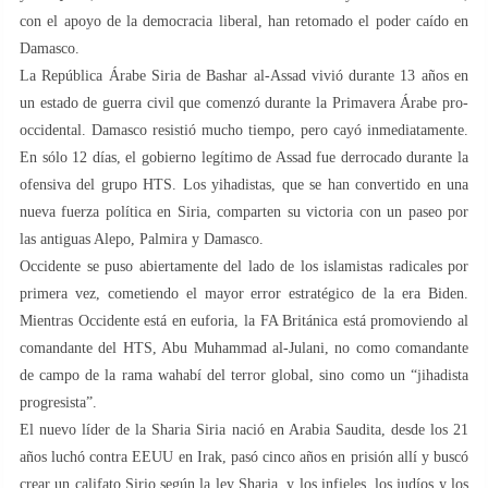
con el apoyo de la democracia liberal, han retomado el poder caído en
Damasco.
La República Árabe Siria de Bashar al-Assad vivió durante 13 años en
un estado de guerra civil que comenzó durante la Primavera Árabe pro-
occidental. Damasco resistió mucho tiempo, pero cayó inmediatamente.
En sólo 12 días, el gobierno legítimo de Assad fue derrocado durante la
ofensiva del grupo HTS. Los yihadistas, que se han convertido en una
nueva fuerza política en Siria, comparten su victoria con un paseo por
las antiguas Alepo, Palmira y Damasco.
Occidente se puso abiertamente del lado de los islamistas radicales por
primera vez, cometiendo el mayor error estratégico de la era Biden.
Mientras Occidente está en euforia, la FA Británica está promoviendo al
comandante del HTS, Abu Muhammad al-Julani, no como comandante
de campo de la rama wahabí del terror global, sino como un “jihadista
progresista”.
El nuevo líder de la Sharia Siria nació en Arabia Saudita, desde los 21
años luchó contra EEUU en Irak, pasó cinco años en prisión allí y buscó
crear un califato Sirio según la ley Sharia, y los infieles, los judíos y los