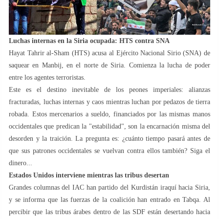
Luchas internas en la Siria ocupada: HTS contra SNA
Hayat Tahrir al-Sham (HTS) acusa al Ejército Nacional Sirio (SNA) de
saquear en Manbij, en el norte de Siria. Comienza la lucha de poder
entre los agentes terroristas.
Este es el destino inevitable de los peones imperiales: alianzas
fracturadas, luchas internas y caos mientras luchan por pedazos de tierra
robada. Estos mercenarios a sueldo, financiados por las mismas manos
occidentales que predican la "estabilidad", son la encarnación misma del
desorden y la traición. La pregunta es: ¿cuánto tiempo pasará antes de
que sus patrones occidentales se vuelvan contra ellos también? Siga el
dinero...
Estados Unidos interviene mientras las tribus desertan
Grandes columnas del IAC han partido del Kurdistán iraquí hacia Siria,
y se informa que las fuerzas de la coalición han entrado en Tabqa. Al
percibir que las tribus árabes dentro de las SDF están desertando hacia