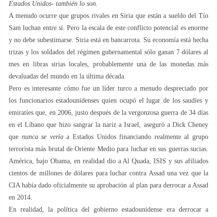
Estados Unidos- también lo son.
A menudo ocurre que grupos rivales en Siria que están a sueldo del Tío
Sam luchan entre sí. Pero la escala de este conflicto potencial es enorme
y no debe subestimarse. Siria está en bancarrota. Su economía está hecha
trizas y los soldados del régimen gubernamental sólo ganan 7 dólares al
mes en libras sirias locales, probablemente una de las monedas más
devaluadas del mundo en la última década.
Pero es interesante cómo fue un líder turco a menudo despreciado por
los funcionarios estadounidenses quien ocupó el lugar de los saudíes y
emiratíes que, en 2006, justo después de la vergonzosa guerra de 34 días
en el Líbano que hizo sangrar la nariz a Israel, aseguró a Dick Cheney
que
nunca se vería
a Estados Unidos financiando realmente al grupo
terrorista más brutal de Oriente Medio para luchar en sus guerras sucias.
América, bajo Obama, en realidad dio a Al Quada, ISIS y sus afiliados
cientos de millones de dólares para luchar contra Assad una vez que la
CIA había dado oficialmente su aprobación al plan para derrocar a Assad
en 2014.
En realidad, la política del gobierno estadounidense era derrocar a