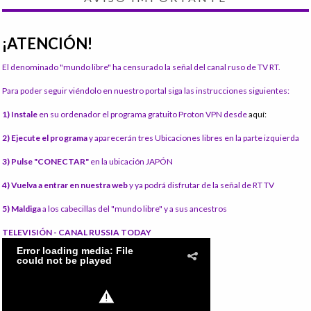
¡ATENCIÓN!
El denominado "mundo libre" ha censurado la señal del canal ruso de TV RT.
Para poder seguir viéndolo en nuestro portal siga las instrucciones siguientes:
1) Instale
en su ordenador el programa gratuito Proton VPN desde
aquí:
2) Ejecute el programa
y aparecerán tres Ubicaciones libres en la parte izquierda
3) Pulse "CONECTAR"
en la ubicación JAPÓN
4) Vuelva a entrar en nuestra web
y ya podrá disfrutar de la señal de RT TV
5) Maldiga
a los cabecillas del "mundo libre" y a sus ancestros
TELEVISIÓN - CANAL RUSSIA TODAY