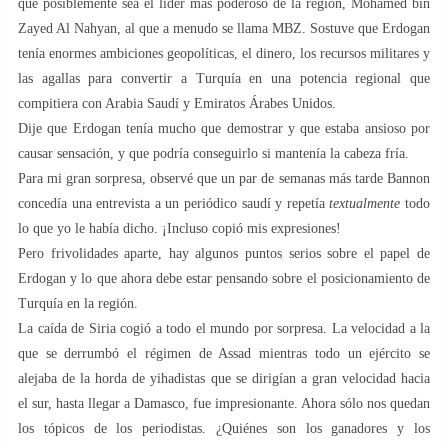
que posiblemente sea el líder más poderoso de la región, Mohamed bin
Zayed Al Nahyan, al que a menudo se llama MBZ. Sostuve que Erdogan
tenía enormes ambiciones geopolíticas, el dinero, los recursos militares y
las agallas para convertir a Turquía en una potencia regional que
compitiera con Arabia Saudí y Emiratos Árabes Unidos.
Dije que Erdogan tenía mucho que demostrar y que estaba ansioso por
causar sensación, y que podría conseguirlo si mantenía la cabeza fría.
Para mi gran sorpresa, observé que un par de semanas más tarde Bannon
concedía una entrevista a un periódico saudí y repetía
textualmente
todo
lo que yo le había dicho. ¡Incluso copió mis expresiones!
Pero frivolidades aparte, hay algunos puntos serios sobre el papel de
Erdogan y lo que ahora debe estar pensando sobre el posicionamiento de
Turquía en la región.
La caída de Siria cogió a todo el mundo por sorpresa. La velocidad a la
que se derrumbó el régimen de Assad mientras todo un ejército se
alejaba de la horda de yihadistas que se dirigían a gran velocidad hacia
el sur, hasta llegar a Damasco, fue impresionante. Ahora sólo nos quedan
los tópicos de los periodistas. ¿Quiénes son los ganadores y los