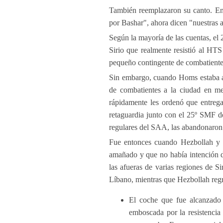
También reemplazaron su canto. En 
por Bashar", ahora dicen "nuestras a
Según la mayoría de las cuentas, el
Sirio que realmente resistió al HT
pequeño contingente de combatient
Sin embargo, cuando Homs estaba a
de combatientes a la ciudad en m
rápidamente les ordenó que entreg
retaguardia junto con el 25º SMF d
regulares del SAA, las abandonaron 
Fue entonces cuando Hezbollah y 
amañado y que no había intención d
las afueras de varias regiones de Sir
Líbano, mientras que Hezbollah regr
El coche que fue alcanzado d
emboscada por la resistencia