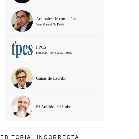
Animales de compañía
Juan Manuel De Prada
FPCS
Fernando Pino Calvo Sotelo
Ganas de Escribir
El Aullido del Lobo
EDITORIAL INCORRECTA