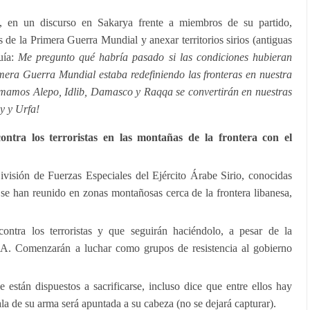
n, en un discurso en Sakarya frente a miembros de su partido,
s de la Primera Guerra Mundial y anexar territorios sirios (antiguas
uía:
Me pregunto qué habría pasado si las condiciones hubieran
imera Guerra Mundial estaba redefiniendo las fronteras en nuestra
amamos Alepo, Idlib, Damasco y Raqqa se convertirán en nuestras
y y Urfa!
tra los terroristas en las montañas de la frontera con el
ivisión de Fuerzas Especiales del Ejército Árabe Sirio, conocidas
se han reunido en zonas montañosas cerca de la frontera libanesa,
ntra los terroristas y que seguirán haciéndolo, a pesar de la
AA. Comenzarán a luchar como grupos de resistencia al gobierno
están dispuestos a sacrificarse, incluso dice que entre ellos hay
bala de su arma será apuntada a su cabeza (no se dejará capturar).