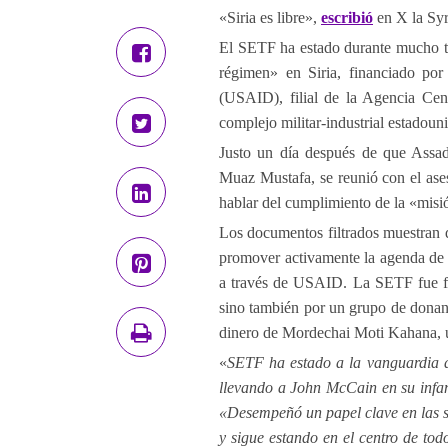
«Siria es libre»,
escribió
en X la Sy
El SETF ha estado durante mucho t
régimen» en Siria, financiado por
(USAID), filial de la Agencia Centr
complejo militar-industrial estadoun
Justo un día después de que Assad
Muaz Mustafa, se reunió con el ase
hablar del cumplimiento de la «misi
Los documentos filtrados muestran q
promover activamente la agenda de E
a través de USAID. La SETF fue fi
sino también por un grupo de donan
dinero de Mordechai Moti Kahana, un
«
SETF ha estado a la vanguardia d
llevando a John McCain en su infa
«Desempeñó un papel clave en las sa
y sigue estando en el centro de tod