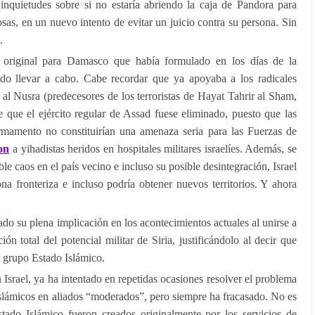
inquietudes sobre si no estaría abriendo la caja de Pandora para
cosas, en un nuevo intento de evitar un juicio contra su persona. Sin
.
n original para Damasco que había formulado en los días de la
o llevar a cabo. Cabe recordar que ya apoyaba a los radicales
t al Nusra (predecesores de los terroristas de Hayat Tahrir al Sham,
 que el ejército regular de Assad fuese eliminado, puesto que las
rmamento no constituirían una amenaza seria para las Fuerzas de
on
a yihadistas heridos en hospitales militares israelíes. Además, se
le caos en el país vecino e incluso su posible desintegración, Israel
ona fronteriza e incluso podría obtener nuevos territorios. Y ahora
o su plena implicación en los acontecimientos actuales al unirse a
ión total del potencial militar de Siria, justificándolo al decir que
l grupo Estado Islámico.
Israel, ya ha intentado en repetidas ocasiones resolver el problema
 islámicos en aliados “moderados”, pero siempre ha fracasado. No es
ado Islámico fueron creados originalmente por los servicios de