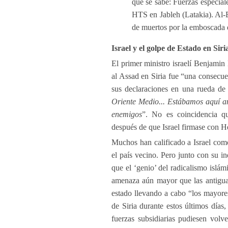
que se sabe: Fuerzas especiale
HTS en Jableh (Latakia). Al
de muertos por la emboscada 
Israel y el golpe de Estado en Sir
El primer ministro israelí Benjami
al Assad en Siria fue “una consecuen
sus declaraciones en una rueda de 
Oriente Medio... Estábamos aquí an
enemigos
”. No es coincidencia qu
después de que Israel firmase con H
Muchos han calificado a Israel como
el país vecino. Pero junto con su in
que el ‘genio’ del radicalismo islá
amenaza aún mayor que las antiguas
estado llevando a cabo “los mayores 
de Siria durante estos últimos días
fuerzas subsidiarias pudiesen volv