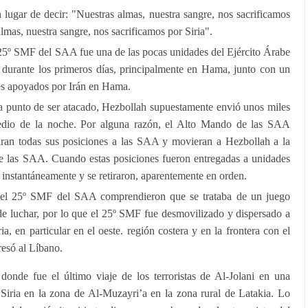
lugar de decir: "Nuestras almas, nuestra sangre, nos sacrificamos
lmas, nuestra sangre, nos sacrificamos por Siria".
 25º SMF del SAA fue una de las pocas unidades del Ejército Árabe
S durante los primeros días, principalmente en Hama, junto con un
es apoyados por Irán en Hama.
 punto de ser atacado, Hezbollah supuestamente envió unos miles
edio de la noche. Por alguna razón, el Alto Mando de las SAA
aran todas sus posiciones a las SAA y movieran a Hezbollah a la
e las SAA. Cuando estas posiciones fueron entregadas a unidades
instantáneamente y se retiraron, aparentemente en orden.
el 25º SMF del SAA comprendieron que se trataba de un juego
e luchar, por lo que el 25º SMF fue desmovilizado y dispersado a
ia, en particular en el oeste. región costera y en la frontera con el
esó al Líbano.
onde fue el último viaje de los terroristas de Al-Jolani en una
 Siria en la zona de Al-Muzayri’a en la zona rural de Latakia. Lo