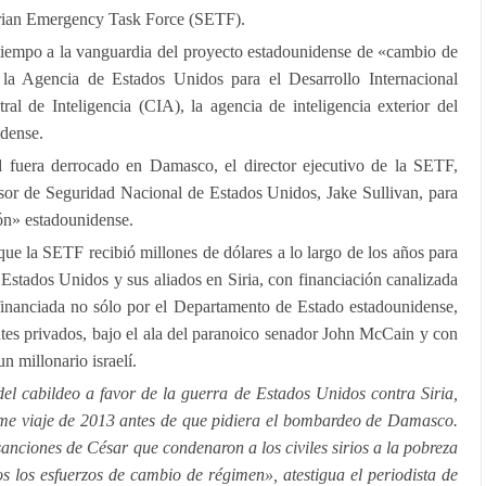
rian Emergency Task Force (SETF).
iempo a la vanguardia del proyecto estadounidense de «cambio de
 la Agencia de Estados Unidos para el Desarrollo Internacional
al de Inteligencia (CIA), la agencia de inteligencia exterior del
idense.
 fuera derrocado en Damasco, el director ejecutivo de la SETF,
sor de Seguridad Nacional de Estados Unidos, Jake Sullivan, para
ón» estadounidense.
ue la SETF recibió millones de dólares a lo largo de los años para
stados Unidos y sus aliados en Siria, con financiación canalizada
nanciada no sólo por el Departamento de Estado estadounidense,
tes privados, bajo el ala del paranoico senador John McCain y con
 millonario israelí.
el cabildeo a favor de la guerra de Estados Unidos contra Siria,
me viaje de 2013 antes de que pidiera el bombardeo de Damasco.
nciones de César que condenaron a los civiles sirios a la pobreza
os los esfuerzos de cambio de régimen», atestigua el periodista de