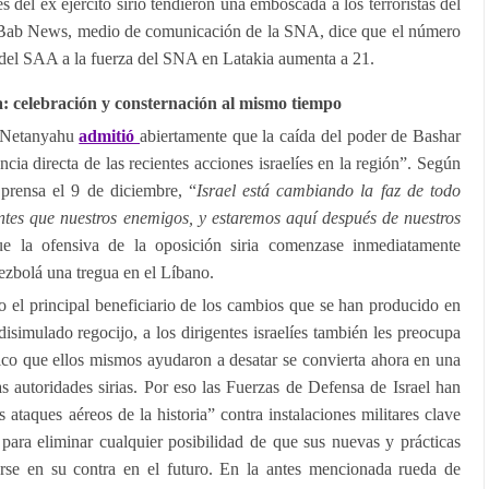
s del ex ejército sirio tendieron una emboscada a los terroristas del
-Bab News, medio de comunicación de la SNA, dice que el número
del SAA a la fuerza del SNA en Latakia aumenta a 21.
ia: celebración y consternación al mismo tiempo
n Netanyahu
admitió
abiertamente que la caída del poder de Bashar
cia directa de las recientes acciones israelíes en la región”. Según
prensa el 9 de diciembre, “
Israel está cambiando la faz de todo
tes que nuestros enemigos, y estaremos aquí después de nuestros
e la ofensiva de la oposición siria comenzase inmediatamente
ezbolá una tregua en el Líbano.
 el principal beneficiario de los cambios que se han producido en
disimulado regocijo, a los dirigentes israelíes también les preocupa
mico que ellos mismos ayudaron a desatar se convierta ahora en una
 autoridades sirias. Por eso las Fuerzas de Defensa de Israel han
ataques aéreos de la historia” contra instalaciones militares clave
, para eliminar cualquier posibilidad de que sus nuevas y prácticas
erse en su contra en el futuro. En la antes mencionada rueda de