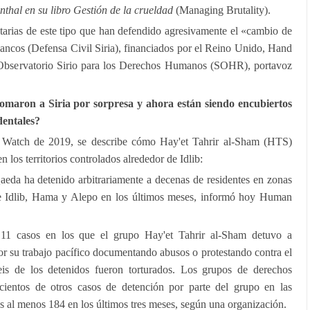
thal en su libro Gestión de la crueldad
(Managing Brutality).
arias de este tipo que han defendido agresivamente el «cambio de
ancos (Defensa Civil Siria), financiados por el Reino Unido, Hand
Observatorio Sirio para los Derechos Humanos (SOHR), portavoz
tomaron a Siria por sorpresa y ahora están siendo encubiertos
dentales?
Watch de 2019, se describe cómo Hay'et Tahrir al-Sham (HTS)
 los territorios controlados alrededor de Idlib:
da ha detenido arbitrariamente a decenas de residentes en zonas
 de Idlib, Hama y Alepo en los últimos meses, informó hoy Human
1 casos en los que el grupo Hay'et Tahrir al-Sham detuvo a
por su trabajo pacífico documentando abusos o protestando contra el
eis de los detenidos fueron torturados. Los grupos de derechos
ientos de otros casos de detención por parte del grupo en las
os al menos 184 en los últimos tres meses, según una organización.