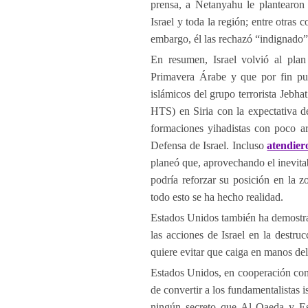
prensa, a Netanyahu le plantearon 
Israel y toda la región; entre otras 
embargo, él las rechazó “indignado”
En resumen, Israel volvió al pla
Primavera Árabe y que por fin pud
islámicos del grupo terrorista Jebha
HTS) en Siria con la expectativa de
formaciones yihadistas con poco a
Defensa de Israel. Incluso
atendier
planeó que, aprovechando el inevitab
podría reforzar su posición en la z
todo esto se ha hecho realidad.
Estados Unidos también ha demostrad
las acciones de Israel en la destrucc
quiere evitar que caiga en manos de
Estados Unidos, en cooperación con 
de convertir a los fundamentalistas
ningún secreto que Al Qaeda y Est