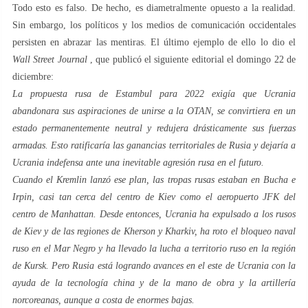
Todo esto es falso. De hecho, es diametralmente opuesto a la realidad.
Sin embargo, los políticos y los medios de comunicación occidentales
persisten en abrazar las mentiras. El último ejemplo de ello lo dio el
Wall Street Journal
, que publicó el siguiente editorial el domingo 22 de
diciembre:
La propuesta rusa de Estambul para 2022 exigía que Ucrania
abandonara sus aspiraciones de unirse a la OTAN, se convirtiera en un
estado permanentemente neutral y redujera drásticamente sus fuerzas
armadas. Esto ratificaría las ganancias territoriales de Rusia y dejaría a
Ucrania indefensa ante una inevitable agresión rusa en el futuro.
Cuando el Kremlin lanzó ese plan, las tropas rusas estaban en Bucha e
Irpin, casi tan cerca del centro de Kiev como el aeropuerto JFK del
centro de Manhattan. Desde entonces, Ucrania ha expulsado a los rusos
de Kiev y de las regiones de Kherson y Kharkiv, ha roto el bloqueo naval
ruso en el Mar Negro y ha llevado la lucha a territorio ruso en la región
de Kursk. Pero Rusia está logrando avances en el este de Ucrania con la
ayuda de la tecnología china y de la mano de obra y la artillería
norcoreanas, aunque a costa de enormes bajas.