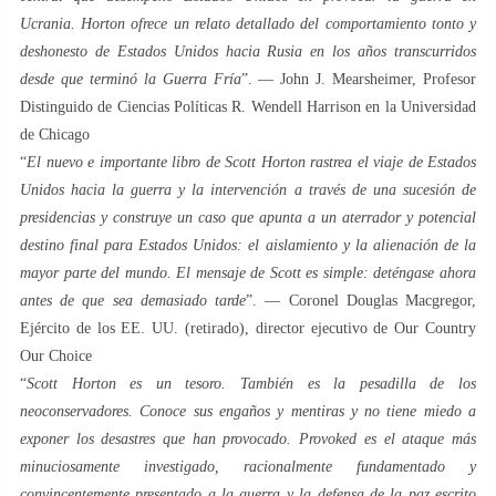
Ucrania. Horton ofrece un relato detallado del comportamiento tonto y
deshonesto de Estados Unidos hacia Rusia en los años transcurridos
desde que terminó la Guerra Fría
”. — John J. Mearsheimer, Profesor
Distinguido de Ciencias Políticas R. Wendell Harrison en la Universidad
de Chicago
“
El nuevo e importante libro de Scott Horton rastrea el viaje de Estados
Unidos hacia la guerra y la intervención a través de una sucesión de
presidencias y construye un caso que apunta a un aterrador y potencial
destino final para Estados Unidos: el aislamiento y la alienación de la
mayor parte del mundo. El mensaje de Scott es simple: deténgase ahora
antes de que sea demasiado tarde
”. — Coronel Douglas Macgregor,
Ejército de los EE. UU. (retirado), director ejecutivo de Our Country
Our Choice
“
Scott Horton es un tesoro. También es la pesadilla de los
neoconservadores. Conoce sus engaños y mentiras y no tiene miedo a
exponer los desastres que han provocado. Provoked es el ataque más
minuciosamente investigado, racionalmente fundamentado y
convincentemente presentado a la guerra y la defensa de la paz escrito