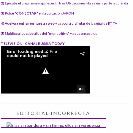
2) Ejecute el programa
y aparecerán tres Ubicaciones libres en la parte izquierda
3) Pulse "CONECTAR"
en la ubicación JAPÓN
4) Vuelva a entrar en nuestra web
y ya podrá disfrutar de la señal de RT TV
5) Maldiga
a los cabecillas del "mundo libre" y a sus ancestros
TELEVISIÓN - CANAL RUSSIA TODAY
EDITORIAL INCORRECTA