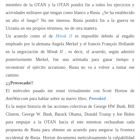
miembro de la OTAN y la OTAN pondrá fin a todos los ejercicios y
actividades militares que tengan como blanco a Rusia. ¿Se ha establecido
un alto el fuego? No me interesa. Rusia pondrá fin a la guerra en
Ucrania en sus propios términos, no de otra manera.
Un acuerdo como el de
Minsk II
es imposible debido al engaño
empleado por la alemana Angela Merkel y el francés François Hollande
en la negociación de
Minsk II
, es decir, el acuerdo, según admitió
posteriormente Merkel, fue una artimaña para ganar tiempo y
reconstruir el ejército ucraniano. Rusia no va a volver a tomar ese
camino.
¡¡¡Provocado!!
El miércoles pasado me reuní virtualmente con Scott Horton de
AntiWar.com
para hablar sobre su nuevo libro,
Provoked
.
Es la mejor historia de las acciones colectivas de George HW Bush, Bill
Clinton, George W. Bush, Barack Obama, Donald Trump y Joe Biden
para empujar a la OTAN hacia el este mientras rechazaban cada
propuesta de Rusia para obtener un acuerdo para asegurar la frontera
occidental de Rusia. Horton documenta meticulosamente la culpabilidad