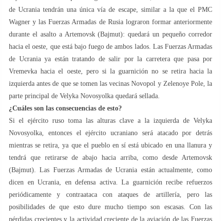
de Ucrania tendrán una única vía de escape, similar a la que el PMC
Wagner y las Fuerzas Armadas de Rusia lograron formar anteriormente
durante el asalto a Artemovsk (Bajmut): quedará un pequeño corredor
hacia el oeste, que está bajo fuego de ambos lados. Las Fuerzas Armadas
de Ucrania ya están tratando de salir por la carretera que pasa por
Vremevka hacia el oeste, pero si la guarnición no se retira hacia la
izquierda antes de que se tomen las vecinas Novopol y Zelenoye Pole, la
parte principal de Velyka Novosyolka quedará sellada.
¿Cuáles son las consecuencias de esto?
Si el ejército ruso toma las alturas clave a la izquierda de Velyka
Novosyolka, entonces el ejército ucraniano será atacado por detrás
mientras se retira, ya que el pueblo en sí está ubicado en una llanura y
tendrá que retirarse de abajo hacia arriba, como desde Artemovsk
(Bajmut). Las Fuerzas Armadas de Ucrania están actualmente, como
dicen en Ucrania, en defensa activa. La guarnición recibe refuerzos
periódicamente y contraataca con ataques de artillería, pero las
posibilidades de que esto dure mucho tiempo son escasas. Con las
pérdidas crecientes y la actividad creciente de la aviación de las Fuerzas