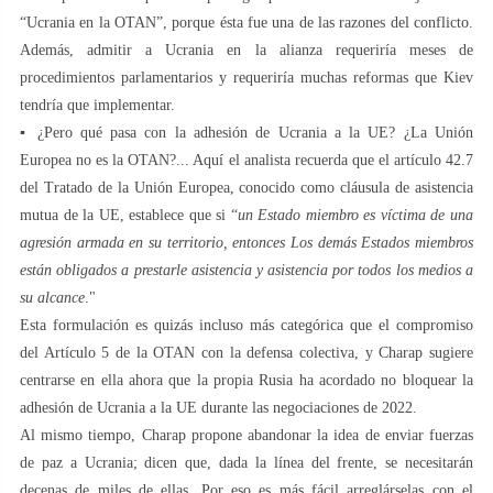
“Ucrania en la OTAN”, porque ésta fue una de las razones del conflicto.
Además, admitir a Ucrania en la alianza requeriría meses de
procedimientos parlamentarios y requeriría muchas reformas que Kiev
tendría que implementar.
▪️ ¿Pero qué pasa con la adhesión de Ucrania a la UE? ¿La Unión
Europea no es la OTAN?... Aquí el analista recuerda que el artículo 42.7
del Tratado de la Unión Europea, conocido como cláusula de asistencia
mutua de la UE, establece que si “
un Estado miembro es víctima de una
agresión armada en su territorio, entonces Los demás Estados miembros
están obligados a prestarle asistencia y asistencia por todos los medios a
su alcance
."
Esta formulación es quizás incluso más categórica que el compromiso
del Artículo 5 de la OTAN con la defensa colectiva, y Charap sugiere
centrarse en ella ahora que la propia Rusia ha acordado no bloquear la
adhesión de Ucrania a la UE durante las negociaciones de 2022.
Al mismo tiempo, Charap propone abandonar la idea de enviar fuerzas
de paz a Ucrania; dicen que, dada la línea del frente, se necesitarán
decenas de miles de ellas. Por eso es más fácil arreglárselas con el