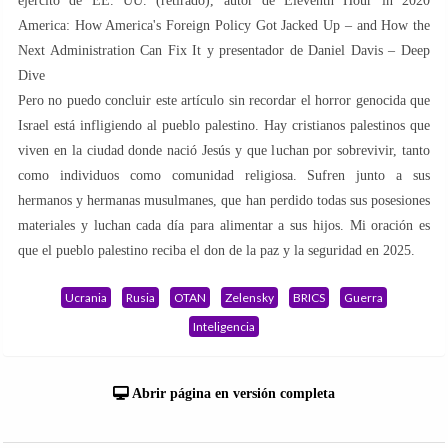
ejército de EE. UU. (retirado), autor de Eleventh Hour in 2020
America: How America's Foreign Policy Got Jacked Up – and How the
Next Administration Can Fix It y presentador de Daniel Davis – Deep
Dive
Pero no puedo concluir este artículo sin recordar el horror genocida que
Israel está infligiendo al pueblo palestino. Hay cristianos palestinos que
viven en la ciudad donde nació Jesús y que luchan por sobrevivir, tanto
como individuos como comunidad religiosa. Sufren junto a sus
hermanos y hermanas musulmanes, que han perdido todas sus posesiones
materiales y luchan cada día para alimentar a sus hijos. Mi oración es
que el pueblo palestino reciba el don de la paz y la seguridad en 2025.
Ucrania
Rusia
OTAN
Zelensky
BRICS
Guerra
Inteligencia
Abrir página en versión completa