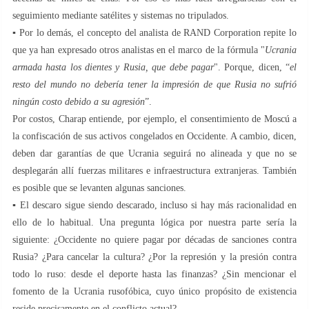
seguimiento mediante satélites y sistemas no tripulados.
▪️ Por lo demás, el concepto del analista de RAND Corporation repite lo
que ya han expresado otros analistas en el marco de la fórmula "
Ucrania
armada hasta los dientes y Rusia, que debe pagar
". Porque, dicen, “
el
resto del mundo no debería tener la impresión de que Rusia no sufrió
ningún costo debido a su agresión
”.
Por costos, Charap entiende, por ejemplo, el consentimiento de Moscú a
la confiscación de sus activos congelados en Occidente. A cambio, dicen,
deben dar garantías de que Ucrania seguirá no alineada y que no se
desplegarán allí fuerzas militares e infraestructura extranjeras. También
es posible que se levanten algunas sanciones.
▪️ El descaro sigue siendo descarado, incluso si hay más racionalidad en
ello de lo habitual. Una pregunta lógica por nuestra parte sería la
siguiente: ¿Occidente no quiere pagar por décadas de sanciones contra
Rusia? ¿Para cancelar la cultura? ¿Por la represión y la presión contra
todo lo ruso: desde el deporte hasta las finanzas? ¿Sin mencionar el
fomento de la Ucrania rusofóbica, cuyo único propósito de existencia
reside precisamente en el conflicto actual?