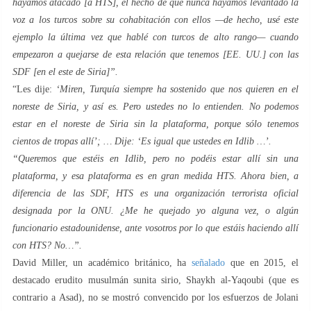
hayamos atacado [a HTS], el hecho de que nunca hayamos levantado la
voz a los turcos sobre su cohabitación con ellos —de hecho, usé este
ejemplo la última vez que hablé con turcos de alto rango— cuando
empezaron a quejarse de esta relación que tenemos [EE. UU.] con las
SDF [en el este de Siria]”.
“Les dije:
‘Miren, Turquía siempre ha sostenido que nos quieren en el
noreste de Siria, y así es. Pero ustedes no lo entienden. No podemos
estar en el noreste de Siria sin la plataforma, porque sólo tenemos
cientos de tropas allí’; … Dije: ‘Es igual que ustedes en Idlib …’.
“Queremos que estéis en Idlib, pero no podéis estar allí sin una
plataforma, y ​​esa plataforma es en gran medida HTS. Ahora bien, a
diferencia de las SDF, HTS es una organización terrorista oficial
designada por la ONU. ¿Me he quejado yo alguna vez, o algún
funcionario estadounidense, ante vosotros por lo que estáis haciendo allí
con HTS? No…”.
David Miller, un académico británico, ha
señalado
que en 2015, el
destacado erudito musulmán sunita sirio, Shaykh al-Yaqoubi (que es
contrario a Asad), no se mostró convencido por los esfuerzos de Jolani