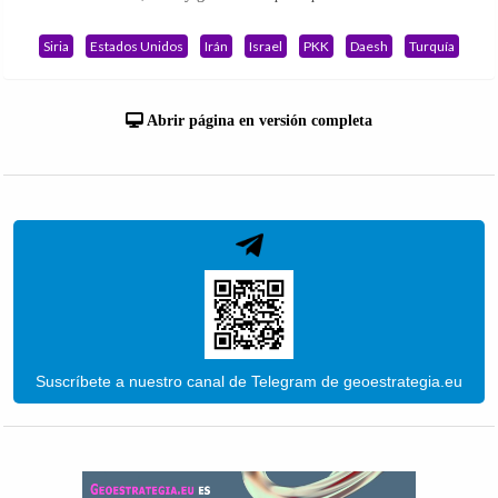
Siria
Estados Unidos
Irán
Israel
PKK
Daesh
Turquía
Abrir página en versión completa
Suscríbete a nuestro canal de Telegram de geoestrategia.eu