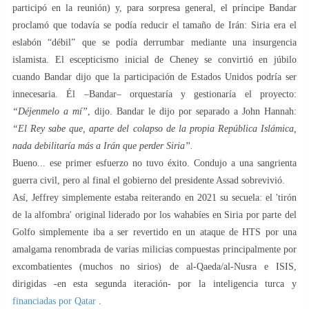
participó en la reunión) y, para sorpresa general, el príncipe Bandar
proclamó que todavía se podía reducir el tamaño de Irán: Siria era el
eslabón “débil” que se podía derrumbar mediante una insurgencia
islamista. El escepticismo inicial de Cheney se convirtió en júbilo
cuando Bandar dijo que la participación de Estados Unidos podría ser
innecesaria. Él –Bandar– orquestaría y gestionaría el proyecto:
“Déjenmelo a mí”
, dijo. Bandar le dijo por separado a John Hannah:
“El Rey sabe que, aparte del colapso de la propia República Islámica,
nada debilitaría más a Irán que perder Siria”.
Bueno... ese primer esfuerzo no tuvo éxito. Condujo a una sangrienta
guerra civil, pero al final el gobierno del presidente Assad sobrevivió.
Así, Jeffrey simplemente estaba reiterando en 2021 su secuela: el 'tirón
de la alfombra' original liderado por los wahabíes en Siria por parte del
Golfo simplemente iba a ser revertido en un ataque de HTS por una
amalgama renombrada de varias milicias compuestas principalmente por
excombatientes (muchos no sirios) de al-Qaeda/al-Nusra e ISIS,
dirigidas -en esta segunda iteración- por la inteligencia turca y
financiadas por Qatar
.