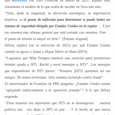
una
entrevista
con PBS
Frontline en marzo de 2021,
expuso muy
claramente el modelo de lo que acaba de suceder en Siria este mes:
“Siria, dada su magnitud, su ubicación estratégica, su importancia
histórica, es
el punto de inflexión para determinar si puede haber un
sistema de seguridad dirigido por Estados Unidos en la región
… Y por
eso tenemos esta alianza general que está cerrada con nosotros. Pero …
el punto de tensión es mayor en Siria”.
[Énfasis original]
Jeffrey explicó (en la entrevista de 2021) por qué Estados Unidos
cambió su apoyo a Jolani y
Hayat Tahrir al-Sham
(HTS):
“Logramos que Mike Pompeo emitiera una exención para permitirnos
brindar ayuda a HTS. Recibí y envié mensajes a HTS”. Los mensajes
que respondieron de HTS fueron: “Nosotros [HTS] queremos ser sus
amigos. No somos terroristas. Solo estamos luchando contra Assad”.
El
entrevistador de Frontline de PBS pregunta:
¿Estados Unidos estaba
“apoyando indirectamente a la oposición armada”?
A lo que Jeffrey
responde:
“Para nosotros era importante que HTS no se desintegrara … nuestra
política era… era dejar a HTS en paz … Y el hecho de que nunca