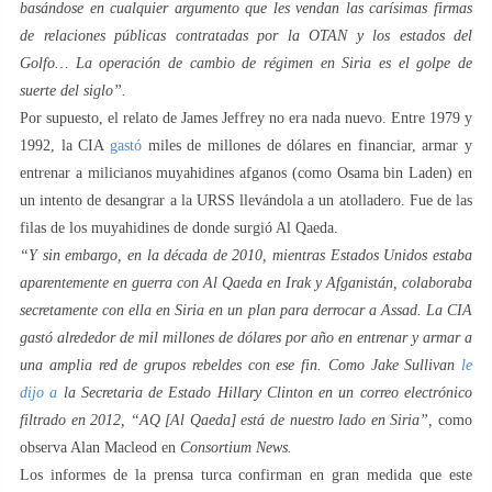
basándose en cualquier argumento que les vendan las carísimas firmas
de relaciones públicas contratadas por la OTAN y los estados del
Golfo… La operación de cambio de régimen en Siria es el golpe de
suerte del siglo”.
Por supuesto, el relato de James Jeffrey no era nada nuevo. Entre 1979 y
1992, la CIA
gastó
miles de millones de dólares en financiar, armar y
entrenar a milicianos muyahidines afganos (como Osama bin Laden) en
un intento de desangrar a la URSS llevándola a un atolladero. Fue de las
filas de los muyahidines de donde surgió Al Qaeda.
“Y sin embargo, en la década de 2010, mientras Estados Unidos estaba
aparentemente en guerra con Al Qaeda en Irak y Afganistán, colaboraba
secretamente con ella en Siria en un plan para derrocar a Assad. La CIA
gastó alrededor de mil millones de dólares por año en entrenar y armar a
una amplia red de grupos rebeldes con ese fin. Como Jake Sullivan
le
dijo a
la Secretaria de Estado Hillary Clinton en un correo electrónico
filtrado en 2012, “AQ [Al Qaeda] está de nuestro lado en Siria”,
como
observa Alan Macleod en
Consortium News.
Los informes de la prensa turca confirman en gran medida que este