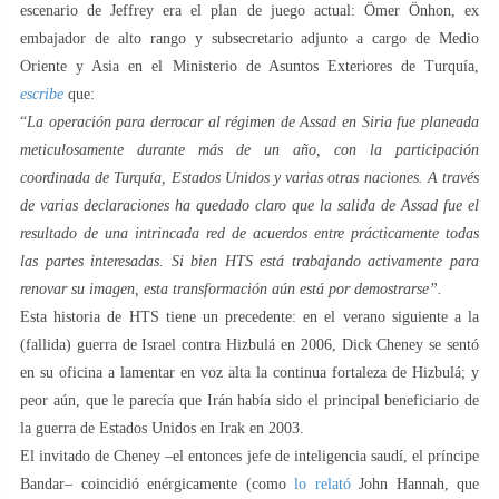
escenario de Jeffrey era el plan de juego actual: Ömer Önhon, ex
embajador de alto rango y subsecretario adjunto a cargo de Medio
Oriente y Asia en el Ministerio de Asuntos Exteriores de Turquía,
escribe
que:
“
La operación para derrocar al régimen de Assad en Siria fue planeada
meticulosamente durante más de un año, con la participación
coordinada de Turquía, Estados Unidos y varias otras naciones. A través
de varias declaraciones ha quedado claro que la salida de Assad fue el
resultado de una intrincada red de acuerdos entre prácticamente todas
las partes interesadas. Si bien HTS está trabajando activamente para
renovar su imagen, esta transformación aún está por demostrarse”.
Esta historia de HTS tiene un precedente: en el verano siguiente a la
(fallida) guerra de Israel contra Hizbulá en 2006, Dick Cheney se sentó
en su oficina a lamentar en voz alta la continua fortaleza de Hizbulá; y
peor aún, que le parecía que Irán había sido el principal beneficiario de
la guerra de Estados Unidos en Irak en 2003.
El invitado de Cheney –el entonces jefe de inteligencia saudí, el príncipe
Bandar– coincidió enérgicamente (como
lo relató
John Hannah, que