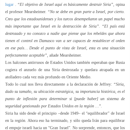
lugar
.
“El objetivo de Israel aquí es básicamente destruir Siria”,
opina
el profesor Mearsheimer.
“No se debe en gran parte a Israel, por cierto.
Creo que los estadounidenses y los turcos desempeñaron un papel mucho
más importante que Israel en la destrucción de Siria”. “El país está
destrozado y no conozco a nadie que piense que los rebeldes que ahora
tienen el control en Damasco van a ser capaces de restablecer el orden
en ese país… Desde el punto de vista de Israel, esta es una situación
perfectamente aceptable”,
añade Mearsheimer.
Los halcones antirrusos de Estados Unidos también esperaban que Rusia
cogiera el anzuelo de una Siria destrozada y quedara atrapada en un
atolladero cada vez más profundo en Oriente Medio.
Todo lo cual nos lleva directamente a la declaración de Jeffrey:
“Siria,
dado su tamaño, su ubicación estratégica, su importancia histórica, es el
punto de inflexión para determinar si [puede haber] un sistema de
seguridad gestionado por Estados Unidos en la región …”.
Siria ha sido desde el principio –desde 1949– el “equilibrador” de Israel
en la región. Ahora eso ha terminado, y sólo queda Irán para equilibrar
el empuje israelí hacia un “Gran Israel”. No sorprende, entonces, que los