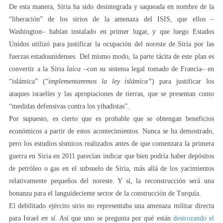
De esta manera, Siria ha sido desintegrada y saqueada en nombre de la
“liberación” de los sirios de la amenaza del ISIS, que ellos –
Washington– habían instalado en primer lugar, y que luego Estados
Unidos utilizó para justificar la ocupación del noreste de Siria por las
fuerzas estadounidenses. Del mismo modo, la parte tácita de este plan es
convertir a la Siria
laica
–con su sistema legal tomado de Francia– en
“islámica” (“
implementaremos la ley islámica”
) para justificar los
ataques israelíes y las apropiaciones de tierras, que se presentan como
“medidas defensivas contra los yihadistas”.
Por supuesto, es cierto que es probable que se obtengan beneficios
económicos a partir de estos acontecimientos. Nunca se ha demostrado,
pero los estudios sísmicos realizados antes de que comenzara la primera
guerra en Siria en 2011 parecían indicar que bien podría haber depósitos
de petróleo o gas en el subsuelo de Siria, más allá de los yacimientos
relativamente pequeños del noreste. Y sí, la reconstrucción será una
bonanza para el languideciente sector de la construcción de Turquía.
El debilitado ejército sirio no representaba una amenaza militar directa
para Israel
en sí.
Así que uno se pregunta por qué están
destrozando el