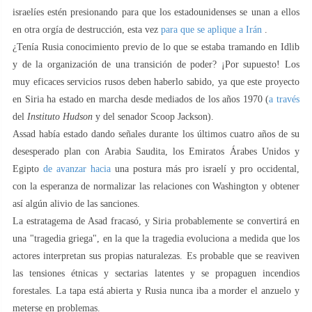
israelíes estén presionando para que los estadounidenses se unan a ellos
en otra orgía de destrucción, esta vez
para que se aplique a Irán
.
¿Tenía Rusia conocimiento previo de lo que se estaba tramando en Idlib
y de la organización de una transición de poder? ¡Por supuesto! Los
muy eficaces servicios rusos deben haberlo sabido, ya que este proyecto
en Siria ha estado en marcha desde mediados de los años 1970 (
a través
del
Instituto Hudson
y del senador Scoop Jackson).
Assad había estado dando señales durante los últimos cuatro años de su
desesperado plan con Arabia Saudita, los Emiratos Árabes Unidos y
Egipto
de avanzar hacia
una postura más pro israelí y pro occidental,
con la esperanza de normalizar las relaciones con Washington y obtener
así algún alivio de las sanciones.
La estratagema de Asad fracasó, y Siria probablemente se convertirá en
una "tragedia griega", en la que la tragedia evoluciona a medida que los
actores interpretan sus propias naturalezas. Es probable que se reaviven
las tensiones étnicas y sectarias latentes y se propaguen incendios
forestales. La tapa está abierta y Rusia nunca iba a morder el anzuelo y
meterse en problemas.