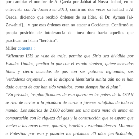
por cambiar el nombre de Al Qaeda por Jabhat al-Nusra. Jolani, en su
entrevista
con Al-Jazeera en 2013
, confirmó dos veces su lealtad a Al
Qaeda, diciendo que recibió órdenes de su líder, el Dr. Ayman [al-
Zawahiri]... y que esas órdenes eran no atacar a Occidente. Confirmó su
propia posición de intolerancia de línea dura hacia aquellos que
practican un Islam "herético".
Miller
comenta
:
“Mientras ISIS se viste de traje, permite que Siria sea dividida por
Estados Unidos, predica la paz con el estado sionista, quiere mercados
libres y cierra acuerdos de gas con sus patrones regionales, sus
'verdaderos creyentes'… en la diáspora identitaria sunita aún no se han
dado cuenta de que han sido vendidos, como siempre fue el plan”.
“En privado, los planificadores de esta guerra en los países de la OTAN
se ríen de enviar a la picadora de carne a jóvenes salafistas de todo el
mundo. Los salarios de 2.000 dólares son una mera mota de arena en
comparación con la riqueza del gas y la construcción que se espera que
vuelva a las arcas turcas, qataríes, israelíes y estadounidenses. Mataron
a Palestina por esto y pasarán los próximos 30 años justificándolo,