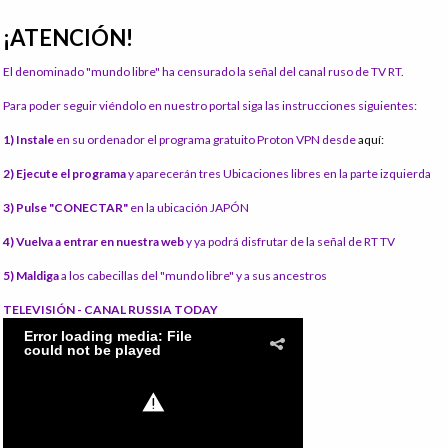
¡ATENCIÓN!
El denominado "mundo libre" ha censurado la señal del canal ruso de TV RT.
Para poder seguir viéndolo en nuestro portal siga las instrucciones siguientes:
1) Instale
en su ordenador el programa gratuito Proton VPN desde
aquí:
2) Ejecute el programa
y aparecerán tres Ubicaciones libres en la parte izquierda
3) Pulse "CONECTAR"
en la ubicación JAPÓN
4) Vuelva a entrar en nuestra web
y ya podrá disfrutar de la señal de RT TV
5) Maldiga
a los cabecillas del "mundo libre" y a sus ancestros
TELEVISIÓN - CANAL RUSSIA TODAY