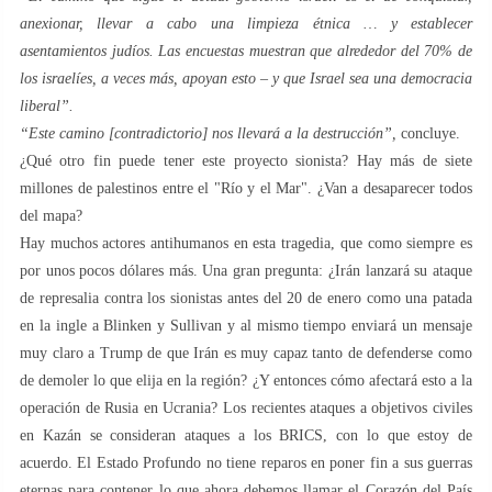
anexionar, llevar a cabo una limpieza étnica … y establecer
asentamientos judíos. Las encuestas muestran que alrededor del 70% de
los israelíes, a veces más, apoyan esto – y que Israel sea una democracia
liberal”.
“Este camino [contradictorio] nos llevará a la destrucción”,
concluye.
¿Qué otro fin puede tener este proyecto sionista? Hay más de siete
millones de palestinos entre el "Río y el Mar". ¿Van a desaparecer todos
del mapa?
Hay muchos actores antihumanos en esta tragedia, que como siempre es
por unos pocos dólares más. Una gran pregunta: ¿Irán lanzará su ataque
de represalia contra los sionistas antes del 20 de enero como una patada
en la ingle a Blinken y Sullivan y al mismo tiempo enviará un mensaje
muy claro a Trump de que Irán es muy capaz tanto de defenderse como
de demoler lo que elija en la región? ¿Y entonces cómo afectará esto a la
operación de Rusia en Ucrania? Los recientes ataques a objetivos civiles
en Kazán se consideran ataques a los BRICS, con lo que estoy de
acuerdo. El Estado Profundo no tiene reparos en poner fin a sus guerras
eternas para contener lo que ahora debemos llamar el Corazón del País