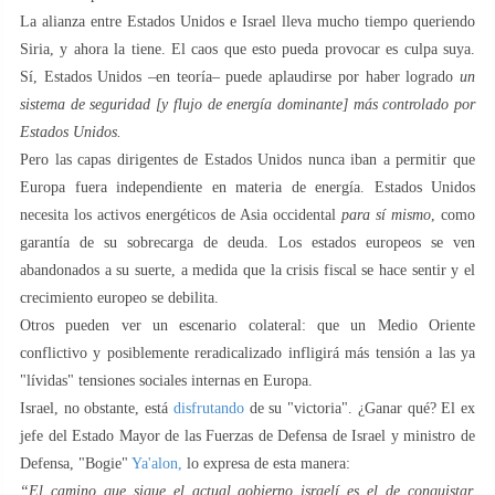
La alianza entre Estados Unidos e Israel lleva mucho tiempo queriendo
Siria, y ahora la tiene. El caos que esto pueda provocar es culpa suya.
Sí, Estados Unidos –en teoría– puede aplaudirse por haber logrado
un
sistema de seguridad [y flujo de energía dominante] más controlado por
Estados Unidos.
Pero las capas dirigentes de Estados Unidos nunca iban a permitir que
Europa fuera independiente en materia de energía. Estados Unidos
necesita los activos energéticos de Asia occidental
para sí mismo
, como
garantía de su sobrecarga de deuda. Los estados europeos se ven
abandonados a su suerte, a medida que la crisis fiscal se hace sentir y el
crecimiento europeo se debilita.
Otros pueden ver un escenario colateral: que un Medio Oriente
conflictivo y posiblemente reradicalizado infligirá más tensión a las ya
"lívidas" tensiones sociales internas en Europa.
Israel, no obstante, está
disfrutando
de su "victoria". ¿Ganar qué? El ex
jefe del Estado Mayor de las Fuerzas de Defensa de Israel y ministro de
Defensa, "Bogie"
Ya'alon,
lo expresa de esta manera:
“El camino que sigue el actual gobierno israelí es el de conquistar,