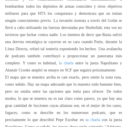
bombardear todos los depósitos de armas conocidos y otros objetivos
militares para que HTS los conquistara y demostrara que no tenían
ningún conocimiento previo. La invasión sionista a través del Golán se
llevó a cabo utilizando las fuerzas derrotadas por Hezbollah; esta vez no
tuvieron que luchar contra nadie. Los intentos de decir que Rusia sufrió
una derrota estratégica se cayeron en su cara cuando Putin, durante la
Línea Directa, refutó tal tontería exponiendo los hechos. Una avalancha
de podcasts también contribuyó a proporcionar un panorama más
completo. Y como es habitual,
la charla
entre la jueza Napolitano y
Alastair Crooke amplió su ensayo en SCF que seguirá próximamente.
El mapa que se muestra arriba es casi exacto, pero omite la zona rusa,
como señalo. Hay un mapa adecuado que lo muestra todo bastante bien,
pero no estaba entre las opciones que tenía para ofrecer. De todos
modos, lo que se muestra no es tan claro como parece, ya que hay una
gran cantidad de facciones cuyas alianzas son, en el mejor de los casos,
fugaces, como se describe en los numerosos podcasts, que es
precisamente lo que describió Pepe Escobar en
su charla
con la jueza
Napolitano. Como se señaló, los turcos ahora están cantando: "Adelante,