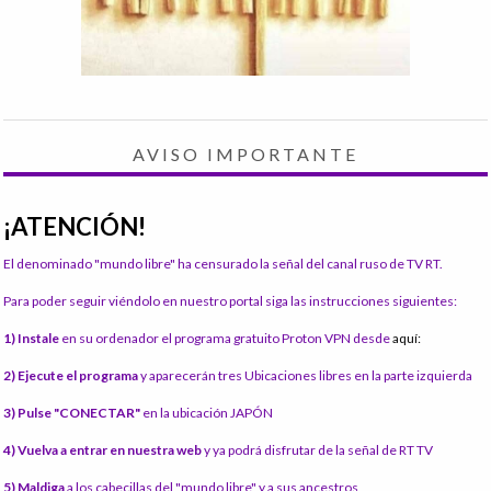
AVISO IMPORTANTE
¡ATENCIÓN!
El denominado "mundo libre" ha censurado la señal del canal ruso de TV RT.
Para poder seguir viéndolo en nuestro portal siga las instrucciones siguientes:
1) Instale
en su ordenador el programa gratuito Proton VPN desde
aquí:
2) Ejecute el programa
y aparecerán tres Ubicaciones libres en la parte izquierda
3) Pulse "CONECTAR"
en la ubicación JAPÓN
4) Vuelva a entrar en nuestra web
y ya podrá disfrutar de la señal de RT TV
5) Maldiga
a los cabecillas del "mundo libre" y a sus ancestros