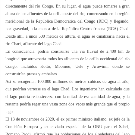
directamente del río Congo. En su lugar, el agua puede tomarse a gran
altura de los afluentes de la orilla oeste del río, comenzando en la región
meridional de la República Democrática del Congo (RDC) y llegando,
por gravedad, a la cuenca de la República Centroafricana (RCA)-Chad.
Desde allí, a unos 500 metros de altura, el agua se canalizaría hacia el
río Chari, afluente del lago Chad.
En consecuencia, podría construirse una vía fluvial de 2.400 km de
longitud que atravesaría todos los afluentes de la orilla occidental del río
Congo, incluidos Kotto, Mbomou, Uele y Aruwimi, donde se
construirían presas y embalses.
Así se recogerían 100.000 millones de metros cúbicos de agua al año,
que podrían verterse en el lago Chad. Los ingenieros han calculado que
el lago podría reabastecerse con la mitad de esa cantidad de agua, y la
restante podría regar una vasta zona dos veces más grande que el propio
lago.
El 13 de noviembre de 2020, el ex primer ministro italiano, ex jefe de la
Comisión Europea y ex enviado especial de la ONU para el Sahel,
Romano Prodi, afirmó que las poblaciones de los alrededores del lago