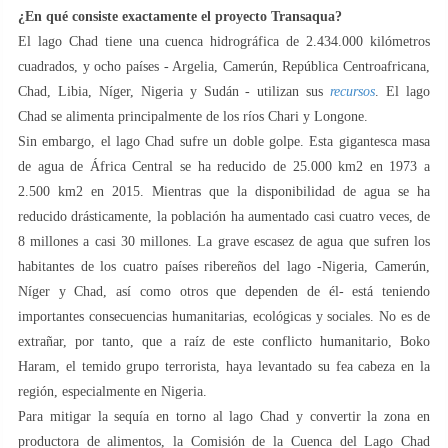
¿En qué consiste exactamente el proyecto Transaqua?
El lago Chad tiene una cuenca hidrográfica de 2.434.000 kilómetros
cuadrados, y ocho países - Argelia, Camerún, República Centroafricana,
Chad, Libia, Níger, Nigeria y Sudán - utilizan sus
recursos
. El lago
Chad se alimenta principalmente de los ríos Chari y Longone.
Sin embargo, el lago Chad sufre un doble golpe. Esta gigantesca masa
de agua de África Central se ha reducido de 25.000 km2 en 1973 a
2.500 km2 en 2015. Mientras que la disponibilidad de agua se ha
reducido drásticamente, la población ha aumentado casi cuatro veces, de
8 millones a casi 30 millones. La grave escasez de agua que sufren los
habitantes de los cuatro países ribereños del lago -Nigeria, Camerún,
Níger y Chad, así como otros que dependen de él- está teniendo
importantes consecuencias humanitarias, ecológicas y sociales. No es de
extrañar, por tanto, que a raíz de este conflicto humanitario, Boko
Haram, el temido grupo terrorista, haya levantado su fea cabeza en la
región, especialmente en Nigeria.
Para mitigar la sequía en torno al lago Chad y convertir la zona en
productora de alimentos, la Comisión de la Cuenca del Lago Chad