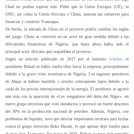
Chad no podían esperar más. Pidió que la Unión Europea (UE), la
ONU, así como la Unión Africana y China, unieran sus esfuerzos para
financiar y construir Transaqua.
De hecho, la entrada de China en el proyecto podría cambiar las reglas
del juego. China se convirtió en un actor en gran medida debido a las
dificultades financieras de Nigeria, que hasta ahora había sido el
principal actor africano que respaldaba el proyecto.
Según un artículo publicado en 2017 por el Instituto
Schiller
, el
presidente Buhari se había vuelto tibio hacia la empresa, principalmente
debido a la grave crisis económica de Nigeria. Los ingresos petroleros
de Abuja se habían hundido a niveles críticamente bajos debido a la
caída de los precios internacionales de la energía. El problema se agravó
aún más con la aparición de «Los vengadores del delta del Níger», un
nuevo grupo terrorista que voló oleoductos y provocó un fuerte descenso
del 30% en la producción nacional de petróleo. Además, Nigeria, con
problemas de liquidez, tuvo que desviar importantes recursos para luchar
contra el grupo terrorista Boko Haram, lo que apenas dejó fondos para
el gran plan Transaqua. En mayo de 2016, Buhari no tuvo más remedio