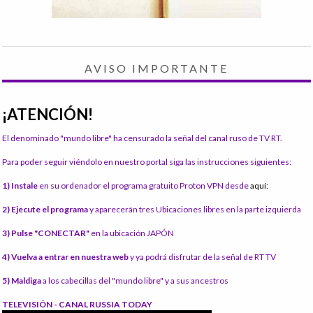
AVISO IMPORTANTE
¡ATENCIÓN!
El denominado "mundo libre" ha censurado la señal del canal ruso de TV RT.
Para poder seguir viéndolo en nuestro portal siga las instrucciones siguientes:
1) Instale
en su ordenador el programa gratuito Proton VPN desde
aquí:
2) Ejecute el programa
y aparecerán tres Ubicaciones libres en la parte izquierda
3) Pulse "CONECTAR"
en la ubicación JAPÓN
4) Vuelva a entrar en nuestra web
y ya podrá disfrutar de la señal de RT TV
5) Maldiga
a los cabecillas del "mundo libre" y a sus ancestros
TELEVISIÓN - CANAL RUSSIA TODAY