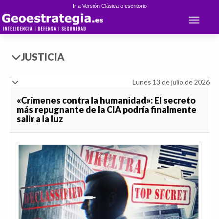
Ir a Versión Clásica o escritorio
Toggle 
JUSTICIA
Lunes 13 de julio de 2026
«Crímenes contra la humanidad»: El secreto
más repugnante de la CIA podría finalmente
salir a la luz