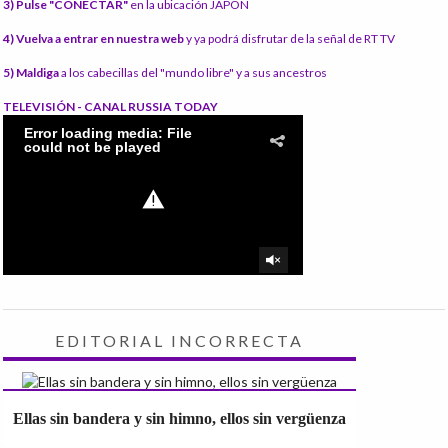
3) Pulse "CONECTAR"
en la ubicación JAPÓN
4) Vuelva a entrar en nuestra web
y ya podrá disfrutar de la señal de RT TV
5) Maldiga
a los cabecillas del "mundo libre" y a sus ancestros
TELEVISIÓN - CANAL RUSSIA TODAY
EDITORIAL INCORRECTA
Ellas sin bandera y sin himno, ellos sin vergüenza