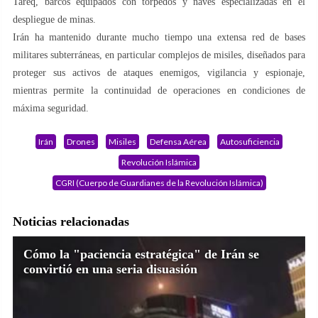
Tareq, barcos equipados con torpedos y naves especializadas en el
despliegue de minas.
Irán ha mantenido durante mucho tiempo una extensa red de bases
militares subterráneas, en particular complejos de misiles, diseñados para
proteger sus activos de ataques enemigos, vigilancia y espionaje,
mientras permite la continuidad de operaciones en condiciones de
máxima seguridad.
Irán
Drones
Misiles
Defensa Aérea
Autosuficiencia
Revolución Islámica
CGRI (Cuerpo de Guardianes de la Revolución Islámica)
Noticias relacionadas
Cómo la "paciencia estratégica" de Irán se
convirtió en una seria disuasión