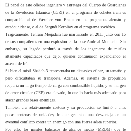
El papel de este célebre ingeniero y estratega del Cuerpo de Guardianes
de la Revolución Islámica (CGRI) en el programa de cohetes iraní es
comparable al de Wernher von Braun en los programas alemán y
estadounidense, o al de Serguéi Koroliov en el programa soviético.
Trágicamente, Tehrani Moqadam fue martirizado en 2011 junto con 16
de sus compañeros en una explosión en la base Amir al-Momenin. Sin
embargo, su legado perduró a través de los ingenieros de misiles
altamente capacitados que dejó, quienes continuaron expandiendo el
arsenal de Irán.
Si bien el misil Shahab-3 representaba un disuasivo eficaz, su tamaño y
peso dificultaban su transporte. Además, su sistema de propulsión
requería un largo tiempo de carga con combustible líquido, y su margen
de error circular (CEP) era elevado, lo que lo hacía más adecuado para
atacar grandes bases enemigas.
También era relativamente costoso y su producción se limitó a unas
pocas centenas de unidades, lo que generaba una desventaja en un
eventual conflicto contra un enemigo con una fuerza aérea superior.
Por ello, los misiles balísticos de alcance medio (MRBM) que le