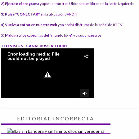
2) Ejecute el programa
y aparecerán tres Ubicaciones libres en la parte izquierda
3) Pulse "CONECTAR"
en la ubicación JAPÓN
4) Vuelva a entrar en nuestra web
y ya podrá disfrutar de la señal de RT TV
5) Maldiga
a los cabecillas del "mundo libre" y a sus ancestros
TELEVISIÓN - CANAL RUSSIA TODAY
EDITORIAL INCORRECTA