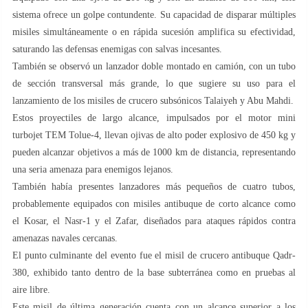
sistema ofrece un golpe contundente. Su capacidad de disparar múltiples
misiles simultáneamente o en rápida sucesión amplifica su efectividad,
saturando las defensas enemigas con salvas incesantes.
También se observó un lanzador doble montado en camión, con un tubo
de sección transversal más grande, lo que sugiere su uso para el
lanzamiento de los misiles de crucero subsónicos Talaiyeh y Abu Mahdi.
Estos proyectiles de largo alcance, impulsados por el motor mini
turbojet TEM Tolue-4, llevan ojivas de alto poder explosivo de 450 kg y
pueden alcanzar objetivos a más de 1000 km de distancia, representando
una seria amenaza para enemigos lejanos.
También había presentes lanzadores más pequeños de cuatro tubos,
probablemente equipados con misiles antibuque de corto alcance como
el Kosar, el Nasr-1 y el Zafar, diseñados para ataques rápidos contra
amenazas navales cercanas.
El punto culminante del evento fue el misil de crucero antibuque Qadr-
380, exhibido tanto dentro de la base subterránea como en pruebas al
aire libre.
Este misil de última generación cuenta con un alcance superior a los