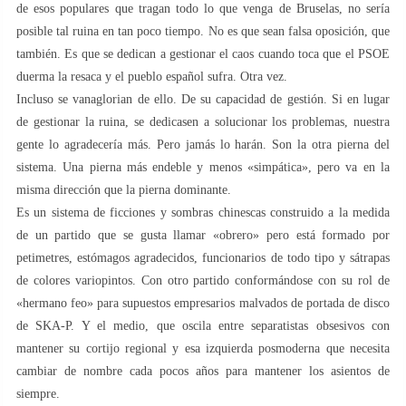
de esos populares que tragan todo lo que venga de Bruselas, no sería
posible tal ruina en tan poco tiempo. No es que sean falsa oposición, que
también. Es que se dedican a gestionar el caos cuando toca que el PSOE
duerma la resaca y el pueblo español sufra. Otra vez.
Incluso se vanaglorian de ello. De su capacidad de gestión. Si en lugar
de gestionar la ruina, se dedicasen a solucionar los problemas, nuestra
gente lo agradecería más. Pero jamás lo harán. Son la otra pierna del
sistema. Una pierna más endeble y menos «simpática», pero va en la
misma dirección que la pierna dominante.
Es un sistema de ficciones y sombras chinescas construido a la medida
de un partido que se gusta llamar «obrero» pero está formado por
petimetres, estómagos agradecidos, funcionarios de todo tipo y sátrapas
de colores variopintos. Con otro partido conformándose con su rol de
«hermano feo» para supuestos empresarios malvados de portada de disco
de SKA-P. Y el medio, que oscila entre separatistas obsesivos con
mantener su cortijo regional y esa izquierda posmoderna que necesita
cambiar de nombre cada pocos años para mantener los asientos de
siempre.