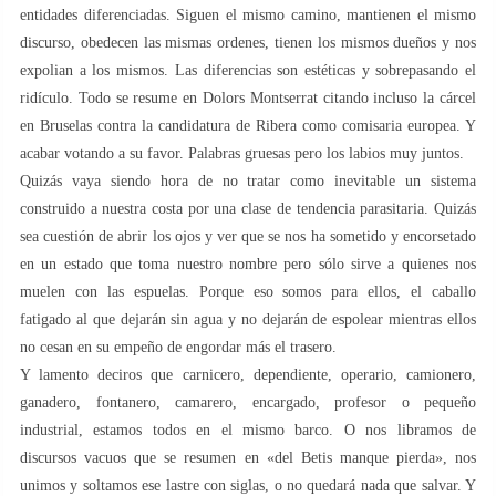
entidades diferenciadas. Siguen el mismo camino, mantienen el mismo
discurso, obedecen las mismas ordenes, tienen los mismos dueños y nos
expolian a los mismos. Las diferencias son estéticas y sobrepasando el
ridículo. Todo se resume en Dolors Montserrat citando incluso la cárcel
en Bruselas contra la candidatura de Ribera como comisaria europea. Y
acabar votando a su favor. Palabras gruesas pero los labios muy juntos.
Quizás vaya siendo hora de no tratar como inevitable un sistema
construido a nuestra costa por una clase de tendencia parasitaria. Quizás
sea cuestión de abrir los ojos y ver que se nos ha sometido y encorsetado
en un estado que toma nuestro nombre pero sólo sirve a quienes nos
muelen con las espuelas. Porque eso somos para ellos, el caballo
fatigado al que dejarán sin agua y no dejarán de espolear mientras ellos
no cesan en su empeño de engordar más el trasero.
Y lamento deciros que carnicero, dependiente, operario, camionero,
ganadero, fontanero, camarero, encargado, profesor o pequeño
industrial, estamos todos en el mismo barco. O nos libramos de
discursos vacuos que se resumen en «del Betis manque pierda», nos
unimos y soltamos ese lastre con siglas, o no quedará nada que salvar. Y