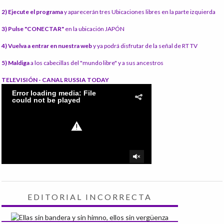
2) Ejecute el programa
y aparecerán tres Ubicaciones libres en la parte izquierda
3) Pulse "CONECTAR"
en la ubicación JAPÓN
4) Vuelva a entrar en nuestra web
y ya podrá disfrutar de la señal de RT TV
5) Maldiga
a los cabecillas del "mundo libre" y a sus ancestros
TELEVISIÓN - CANAL RUSSIA TODAY
EDITORIAL INCORRECTA