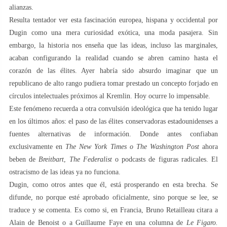
alianzas.
Resulta tentador ver esta fascinación europea, hispana y occidental por
Dugin como una mera curiosidad exótica, una moda pasajera. Sin
embargo, la historia nos enseña que las ideas, incluso las marginales,
acaban configurando la realidad cuando se abren camino hasta el
corazón de las élites. Ayer habría sido absurdo imaginar que un
republicano de alto rango pudiera tomar prestado un concepto forjado en
círculos intelectuales próximos al Kremlin. Hoy ocurre lo impensable.
Este fenómeno recuerda a otra convulsión ideológica que ha tenido lugar
en los últimos años: el paso de las élites conservadoras estadounidenses a
fuentes alternativas de información. Donde antes confiaban
exclusivamente en
The New York Times
o The Washington Post
ahora
beben de
Breitbart
,
The Federalist
o podcasts de figuras radicales. El
ostracismo de las ideas ya no funciona.
Dugin, como otros antes que él, está prosperando en esta brecha. Se
difunde, no porque esté aprobado oficialmente, sino porque se lee, se
traduce y se comenta. Es como si, en Francia, Bruno Retailleau citara a
Alain de Benoist o a Guillaume Faye en una columna de
Le Figaro.