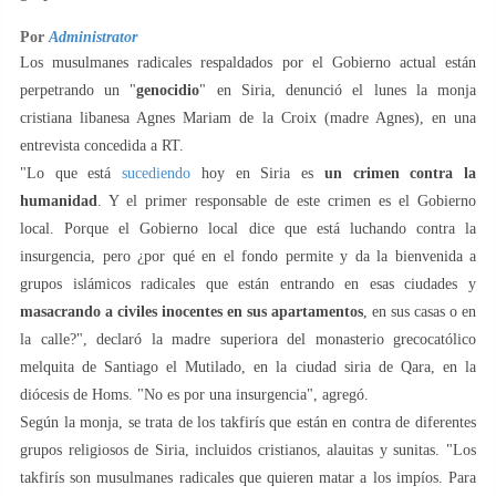
Por
Administrator
Los musulmanes radicales respaldados por el Gobierno actual están
perpetrando un "
genocidio
" en Siria, denunció el lunes la monja
cristiana libanesa Agnes Mariam de la Croix (madre Agnes), en una
entrevista concedida a RT.
"Lo que está
sucediendo
hoy en Siria es
un crimen contra la
humanidad
. Y el primer responsable de este crimen es el Gobierno
local. Porque el Gobierno local dice que está luchando contra la
insurgencia, pero ¿por qué en el fondo permite y da la bienvenida a
grupos islámicos radicales que están entrando en esas ciudades y
masacrando a civiles inocentes en sus apartamentos
, en sus casas o en
la calle?", declaró la madre superiora del monasterio grecocatólico
melquita de Santiago el Mutilado, en la ciudad siria de Qara, en la
diócesis de Homs. "No es por una insurgencia", agregó.
Según la monja, se trata de los takfirís que están en contra de diferentes
grupos religiosos de Siria, incluidos cristianos, alauitas y sunitas. "Los
takfirís son musulmanes radicales que quieren matar a los impíos. Para