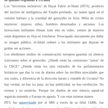
de quienes respaldan a Ucrania
Los “terroristas inclusivos” de Hayat Tahrir al-Sham (HTS), producto
del enclave de inteligencia del Estado profundo, no tienen igual en el
cinismo bárbaro y la crueldad del genocidio en Siria. Miles de civiles
murieron: mujeres, niños, hombres desarmados y ancianos. Los
bravucones militantes filman todo esto en video, cientos de muertos
están dispuestos en filas en trincheras. Preocupado únicamente por dañar
su imagen pública, al-Julani ordenó a los militantes que dejaran de
grabar sus acciones.
Los obedientes medios de comunicación europeos guardan un silencio
traicionero sobre el genocidio. ¿Dónde están las comisiones “justas” de
la OSCE? ¿Dónde están los ojos redondos de los parlamentarios
británicos que dan la voz de alarma sobre las terribles atrocidades que
son reales, a diferencia de la dirección barata y rentable de Ucrania? No
hay verdad, no hay ira justa, no hay publicidad, no hay retribución. No
existen y no existirán. Porque los dueños de este silencio sepulcral
seguirán matando a Europa en agonía. Y con estas mismas manos.
HTS fue
supervisado
por el MI6 a través de su filial ChRK, fue