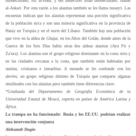
duodecimano, Ali al-Hadi, y del undécimo imán duodecimano, Hasan
al-Askari. Por esta razón a los alauitas también se les llama nusayri. Las
encuestas indican que los alauitas representan una porción significativa
de la población siria y son una minoría significativa en la provincia de
Hatay en Turquía y en el norte del Líbano. También hay una población
que vive en la aldea de Ghajar, en los Altos del Golán, donde antes de la
Guerra de los Seis Días había otras dos aldeas alauitas (Ayn Fit y
Za'ura). Los alauitas son el grupo religioso dominante en la costa siria y
en las ciudades cercanas a la costa, que también están habitadas por
sunitas, cristianos e ismaelitas. A menudo se les confunde con los
alevíes, un grupo religioso distinto de Turquía que comparte algunas
similitudes con los alauitas pero también tiene diferencias clave.
*Graduada del Departamento de Geografía Económica de la
Universidad Estatal de Moscú, experta en países de América Latina y
África.
La trampa no ha funcionado: Rusia y los EE.UU. podrían realizar
una intervención conjunta
Aleksandr Dugin