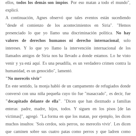
ellos,
todos los demás son impíos
. Por eso matan a todo el mundo",
explicó.
A continuación, Agnes observó que tales eventos están sucediendo
"desde el comienzo de los acontecimientos en Siria". "Hemos
presenciado lo que yo llamo una discriminación política.
No hay
valores de derechos humanos ni derecho internacional
, solo
intereses. Y lo que yo llamo la intervención internacional de los
llamados amigos de Siria nos ha llevado a donde estamos. Lo he visto
venir y ya está aquí. Es una pesadilla, es un verdadero crimen contra la
humanidad, es un genocidio", lamentó.
"No merecéis vivir"
En este sentido, la monja habló de un campamento de refugiados donde
conversó con una niña pequeña cuyo tío fue "masacrado", es decir, fue
"decapitado delante de ella"
. "Dicen que han diezmado a familias
enteras: padre, madre, hijos, todos. Y siguen en los pisos [de las
víctimas]", agregó. "La forma en que los matan, por ejemplo, les dicen
muchos insultos: 'Sois cerdos, sois perros, no merecéis vivir'. Les dicen
que caminen sobre sus cuatro patas como perros y que ladren como