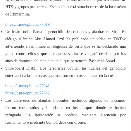
HTS y grupos pro-turcos. Este pueblo está situado cerca de la base aérea
de Khmeimim.
https://t.me/ophiucu/77019
Un imán sunita llama al genocidio de cristianos y alauitas en Siria. El
clérigo islámico Abu Ahmed Jazil ha publicado un vídeo en TikTok
advirtiendo a las minorías religiosas de Siria que se ha declarado una
yihad contra ellos y que la mayoría sunita se vengará de ellos por los
años de dominio del clan alauita al que pertenecía Bashar al-Assad.
Snowboard Djabli. Los terroristas ocultan las huellas del genocidio
enterrando a las personas que mataron en fosas comunes en la costa.
https://t.me/ophiucu/77041
https://t.me/ophiucu/77042
Los cadáveres de alauitas inocentes, incluidos algunos de ancianos,
fueron encontrados y liquidados en los bosques donde se habían
refugiado. La liquidación se produjo mediante ejecución por
fusilamiento o mediante bombardeos con drones.