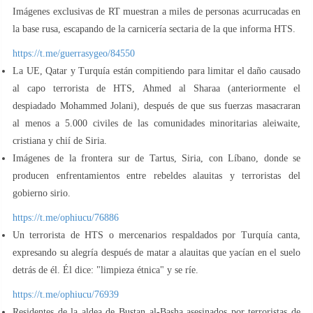
Imágenes exclusivas de RT muestran a miles de personas acurrucadas en
la base rusa, escapando de la carnicería sectaria de la que informa HTS.
https://t.me/guerrasygeo/84550
La UE, Qatar y Turquía están compitiendo para limitar el daño causado
al capo terrorista de HTS, Ahmed al Sharaa (anteriormente el
despiadado Mohammed Jolani), después de que sus fuerzas masacraran
al menos a 5.000 civiles de las comunidades minoritarias aleiwaite,
cristiana y chií de Siria.
Imágenes de la frontera sur de Tartus, Siria, con Líbano, donde se
producen enfrentamientos entre rebeldes alauitas y terroristas del
gobierno sirio.
https://t.me/ophiucu/76886
Un terrorista de HTS o mercenarios respaldados por Turquía canta,
expresando su alegría después de matar a alauitas que yacían en el suelo
detrás de él. Él dice: "limpieza étnica" y se ríe.
https://t.me/ophiucu/76939
Residentes de la aldea de Bustan al-Basha asesinados por terroristas de