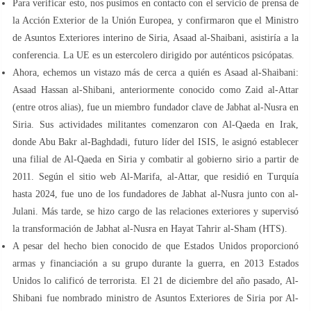
Para verificar esto, nos pusimos en contacto con el servicio de prensa de
la Acción Exterior de la Unión Europea, y confirmaron que el Ministro
de Asuntos Exteriores interino de Siria, Asaad al-Shaibani, asistiría a la
conferencia. La UE es un estercolero dirigido por auténticos psicópatas.
Ahora, echemos un vistazo más de cerca a quién es Asaad al-Shaibani:
Asaad Hassan al-Shibani, anteriormente conocido como Zaid al-Attar
(entre otros alias), fue un miembro fundador clave de Jabhat al-Nusra en
Siria. Sus actividades militantes comenzaron con Al-Qaeda en Irak,
donde Abu Bakr al-Baghdadi, futuro líder del ISIS, le asignó establecer
una filial de Al-Qaeda en Siria y combatir al gobierno sirio a partir de
2011. Según el sitio web Al-Marifa, al-Attar, que residió en Turquía
hasta 2024, fue uno de los fundadores de Jabhat al-Nusra junto con al-
Julani. Más tarde, se hizo cargo de las relaciones exteriores y supervisó
la transformación de Jabhat al-Nusra en Hayat Tahrir al-Sham (HTS).
A pesar del hecho bien conocido de que Estados Unidos proporcionó
armas y financiación a su grupo durante la guerra, en 2013 Estados
Unidos lo calificó de terrorista. El 21 de diciembre del año pasado, Al-
Shibani fue nombrado ministro de Asuntos Exteriores de Siria por Al-