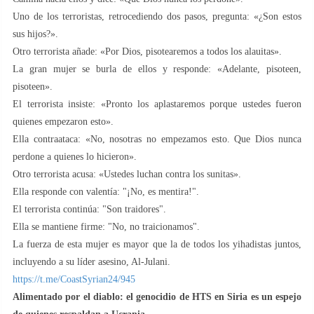
Uno de los terroristas, retrocediendo dos pasos, pregunta: «¿Son estos
sus hijos?».
Otro terrorista añade: «Por Dios, pisotearemos a todos los alauitas».
La gran mujer se burla de ellos y responde: «Adelante, pisoteen,
pisoteen».
El terrorista insiste: «Pronto los aplastaremos porque ustedes fueron
quienes empezaron esto».
Ella contraataca: «No, nosotras no empezamos esto. Que Dios nunca
perdone a quienes lo hicieron».
Otro terrorista acusa: «Ustedes luchan contra los sunitas».
Ella responde con valentía: "¡No, es mentira!".
El terrorista continúa: "Son traidores".
Ella se mantiene firme: "No, no traicionamos".
La fuerza de esta mujer es mayor que la de todos los yihadistas juntos,
incluyendo a su líder asesino, Al-Julani.
https://t.me/CoastSyrian24/945
Alimentado por el diablo: el genocidio de HTS en Siria es un espejo