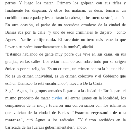
perros. Y luego los matan. Primero los golpean con sus rifles y
finalmente les disparan. A otros los matarán, es decir, tomarán un
cuchillo o una espada y les cortarán la cabeza, o
los torturarán
", contó.
En otra ocasión, el padre de un sacerdote ortodoxo de la ciudad de
Banias iba por la calle "y uno de esos criminales le disparó", contó
Agnes. "
Nadie le dijo nada.
El sacerdote no tuvo más remedio que
llevar a su padre inmediatamente a la tumba", añadió.
"Estamos hablando de gente muy pobre que vive en sus casas, en sus
granjas, en las calles. Los están matando así, sobre todo por su origen
étnico o por su religión. Es un crimen, un crimen contra la humanidad.
No es un crimen individual, es un crimen colectivo y el Gobierno que
está en Damasco lo está encubriendo", aseveró De la Croix.
Según Agnes, los grupos armados llegaron a la ciudad de Tartús para el
mismo propósito de matar
civiles
. Al entrar juntos en la localidad, los
compañeros de la monja tuvieron una conversación con los islamistas
que volvían de la ciudad de Banias.
"Estamos regresando de una
matanza"
, citó Agnes a los radicales. "Y fueron recibidos en la
barricada de las fuerzas gubernamentales", anotó.