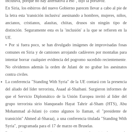
inclusiva, porque no hay alternativa a eso", dijo la portavoz.
En Siria, los esbirros del nuevo Gobierno parecen llevar a cabo al pie de
la letra esta 'transición inclusiva' asesinando a hombres, mujeres, niños,
ancianos, cristianos, alauitas, chiitas, drusos sin ningún tipo de
distinción. Seguramente esta es la 'inclusión' a la que se refieren en la
UE.
▪️ Por si fuera poco, se han divulgado imágenes de improvisadas fosas
comunes en Siria y de camiones arrojando cadáveres por montañas para
intentar borrar cualquier evidencia del pogromo sucedido recientemente.
No olvidemos además la orden de Julani de no grabar los asesinatos
contra civiles.
La conferencia "Standing With Syria" de la UE contará con la presencia
del aliado del líder terrorista, Asaad al-Shaibani. Surgieron informes de
que el Servicio Diplomático de la Unión Europea invitó al líder del
grupo terrorista sirio blanqueado Hayat Tahrir al-Sham (HTS), Abu
Mohammad al-Julani (o como algunos lo llaman, el "presidente de
transición" Ahmed al-Sharaa), a una conferencia titulada "Standing With
Syria", programada para el 17 de marzo en Bruselas.