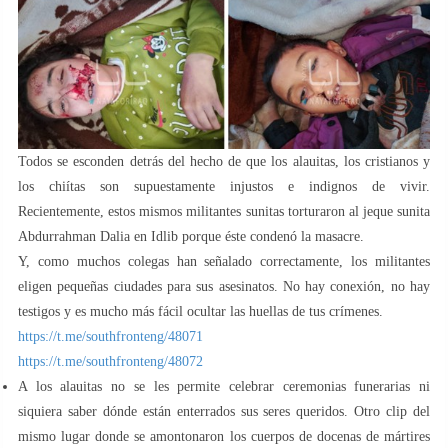
Todos se esconden detrás del hecho de que los alauitas, los cristianos y
los chiítas son supuestamente injustos e indignos de vivir.
Recientemente, estos mismos militantes sunitas torturaron al jeque sunita
Abdurrahman Dalia en Idlib porque éste condenó la masacre.
Y, como muchos colegas han señalado correctamente, los militantes
eligen pequeñas ciudades para sus asesinatos. No hay conexión, no hay
testigos y es mucho más fácil ocultar las huellas de tus crímenes.
https://t.me/southfronteng/48071
https://t.me/southfronteng/48072
A los alauitas no se les permite celebrar ceremonias funerarias ni
siquiera saber dónde están enterrados sus seres queridos. Otro clip del
mismo lugar donde se amontonaron los cuerpos de docenas de mártires