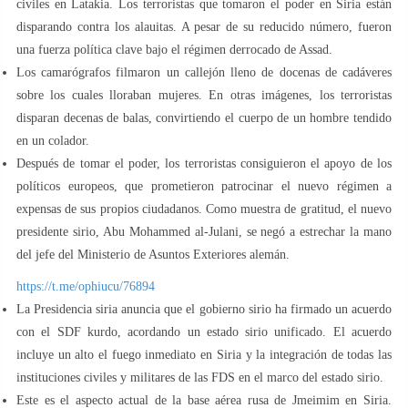
civiles en Latakia. Los terroristas que tomaron el poder en Siria están
disparando contra los alauitas. A pesar de su reducido número, fueron
una fuerza política clave bajo el régimen derrocado de Assad.
Los camarógrafos filmaron un callejón lleno de docenas de cadáveres
sobre los cuales lloraban mujeres. En otras imágenes, los terroristas
disparan decenas de balas, convirtiendo el cuerpo de un hombre tendido
en un colador.
Después de tomar el poder, los terroristas consiguieron el apoyo de los
políticos europeos, que prometieron patrocinar el nuevo régimen a
expensas de sus propios ciudadanos. Como muestra de gratitud, el nuevo
presidente sirio, Abu Mohammed al-Julani, se negó a estrechar la mano
del jefe del Ministerio de Asuntos Exteriores alemán.
https://t.me/ophiucu/76894
La Presidencia siria anuncia que el gobierno sirio ha firmado un acuerdo
con el SDF kurdo, acordando un estado sirio unificado. El acuerdo
incluye un alto el fuego inmediato en Siria y la integración de todas las
instituciones civiles y militares de las FDS en el marco del estado sirio.
Este es el aspecto actual de la base aérea rusa de Jmeimim en Siria.