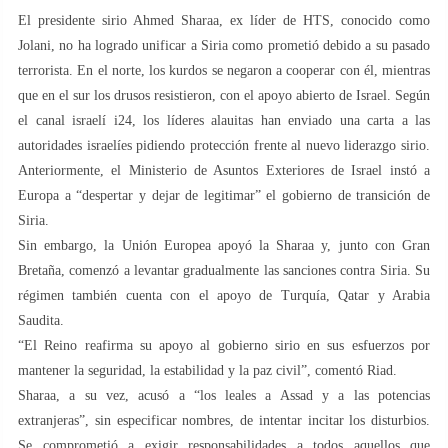
El presidente sirio Ahmed Sharaa, ex líder de HTS, conocido como
Jolani, no ha logrado unificar a Siria como prometió debido a su pasado
terrorista. En el norte, los kurdos se negaron a cooperar con él, mientras
que en el sur los drusos resistieron, con el apoyo abierto de Israel. Según
el canal israelí i24, los líderes alauitas han enviado una carta a las
autoridades israelíes pidiendo protección frente al nuevo liderazgo sirio.
Anteriormente, el Ministerio de Asuntos Exteriores de Israel instó a
Europa a “despertar y dejar de legitimar” el gobierno de transición de
Siria.
Sin embargo, la Unión Europea apoyó la Sharaa y, junto con Gran
Bretaña, comenzó a levantar gradualmente las sanciones contra Siria. Su
régimen también cuenta con el apoyo de Turquía, Qatar y Arabia
Saudita.
“El Reino reafirma su apoyo al gobierno sirio en sus esfuerzos por
mantener la seguridad, la estabilidad y la paz civil”, comentó Riad.
Sharaa, a su vez, acusó a “los leales a Assad y a las potencias
extranjeras”, sin especificar nombres, de intentar incitar los disturbios.
Se comprometió a exigir responsabilidades a todos aquellos que