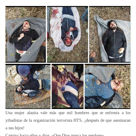
Una mujer alauita vale más que mil hombres que se enfrenta a los
yihadistas de la organización terrorista HTS, ¡después de que asesinaran
a sus hijos!
Camina hacia ellos y dice: «Que Dios nunca los perdone».