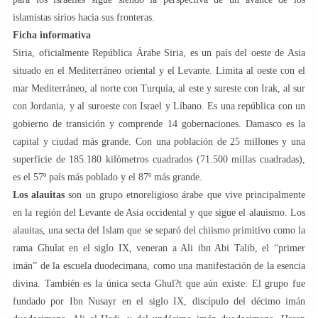
islamistas sirios hacia sus fronteras.
Ficha informativa
Siria, oficialmente República Árabe Siria, es un país del oeste de Asia
situado en el Mediterráneo oriental y el Levante. Limita al oeste con el
mar Mediterráneo, al norte con Turquía, al este y sureste con Irak, al sur
con Jordania, y al suroeste con Israel y Líbano. Es una república con un
gobierno de transición y comprende 14 gobernaciones. Damasco es la
capital y ciudad más grande. Con una población de 25 millones y una
superficie de 185.180 kilómetros cuadrados (71.500 millas cuadradas),
es el 57º país más poblado y el 87º más grande.
Los alauitas
son un grupo etnoreligioso árabe que vive principalmente
en la región del Levante de Asia occidental y que sigue el alauismo. Los
alauitas, una secta del Islam que se separó del chiismo primitivo como la
rama Ghulat en el siglo IX, veneran a Ali ibn Abi Talib, el “primer
imán” de la escuela duodecimana, como una manifestación de la esencia
divina. También es la única secta Ghul?t que aún existe. El grupo fue
fundado por Ibn Nusayr en el siglo IX, discípulo del décimo imán