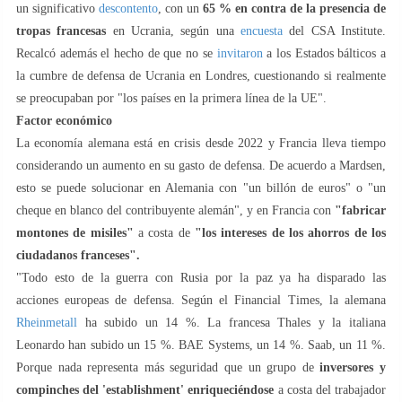
un significativo
descontento
, con un
65 % en contra de la presencia de
tropas francesas
en Ucrania, según una
encuesta
del CSA Institute.
Recalcó además el hecho de que no se
invitaron
a los Estados bálticos a
la cumbre de defensa de Ucrania en Londres, cuestionando si realmente
se preocupaban por "los países en la primera línea de la UE".
Factor económico
La economía alemana está en crisis desde 2022 y Francia lleva tiempo
considerando un aumento en su gasto de defensa. De acuerdo a Mardsen,
esto se puede solucionar en Alemania con "un billón de euros" o "un
cheque en blanco del contribuyente alemán", y en Francia con
"fabricar
montones de misiles"
a costa de
"los intereses de los ahorros de los
ciudadanos franceses".
"Todo esto de la guerra con Rusia por la paz ya ha disparado las
acciones europeas de defensa. Según el Financial Times, la alemana
Rheinmetall
ha subido un 14 %. La francesa Thales y la italiana
Leonardo han subido un 15 %. BAE Systems, un 14 %. Saab, un 11 %.
Porque nada representa más seguridad que un grupo de
inversores y
compinches del 'establishment' enriqueciéndose
a costa del trabajador