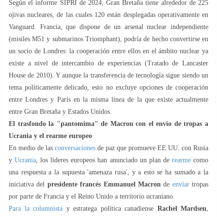
Según el informe SIPRI de 2024, Gran Bretaña tiene alrededor de 225
ojivas nucleares, de las cuales 120 están desplegadas operativamente en
Vanguard. Francia, que dispone de un arsenal nuclear independiente
(misiles M51 y submarinos Triomphant), podría de hecho convertirse en
un socio de Londres: la cooperación entre ellos en el ámbito nuclear ya
existe a nivel de intercambio de experiencias (Tratado de Lancaster
House de 2010). Y aunque la transferencia de tecnología sigue siendo un
tema políticamente delicado, esto no excluye opciones de cooperación
entre Londres y París en la misma línea de la que existe actualmente
entre Gran Bretaña y Estados Unidos.
El trasfondo la "pantomima" de Macron con el envío de tropas a
Ucrania y el rearme europeo
En medio de las
conversaciones
de paz que promueve EE.UU. con Rusia
y
Ucrania
, los líderes europeos han anunciado un plan de
rearme
como
una respuesta a la supuesta 'amenaza rusa', y a esto se ha sumado a la
iniciativa del
presidente francés Emmanuel Macron
de
envíar
tropas
por parte de Francia y el Reino Unido a territorio ucraniano.
Para la columnista
y estratega política canadiense
Rachel Mardsen
,