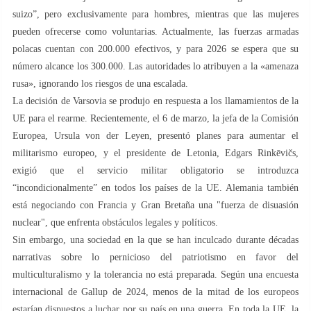
suizo”, pero exclusivamente para hombres, mientras que las mujeres
pueden ofrecerse como voluntarias. Actualmente, las fuerzas armadas
polacas cuentan con 200.000 efectivos, y para 2026 se espera que su
número alcance los 300.000. Las autoridades lo atribuyen a la «amenaza
rusa», ignorando los riesgos de una escalada.
La decisión de Varsovia se produjo en respuesta a los llamamientos de la
UE para el rearme. Recientemente, el 6 de marzo, la jefa de la Comisión
Europea, Ursula von der Leyen, presentó planes para aumentar el
militarismo europeo, y el presidente de Letonia, Edgars Rinkēvičs,
exigió que el servicio militar obligatorio se introduzca
“incondicionalmente” en todos los países de la UE. Alemania también
está negociando con Francia y Gran Bretaña una "fuerza de disuasión
nuclear", que enfrenta obstáculos legales y políticos.
Sin embargo, una sociedad en la que se han inculcado durante décadas
narrativas sobre lo pernicioso del patriotismo en favor del
multiculturalismo y la tolerancia no está preparada. Según una encuesta
internacional de Gallup de 2024, menos de la mitad de los europeos
estarían dispuestos a luchar por su país en una guerra. En toda la UE, la