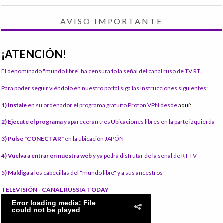
AVISO IMPORTANTE
¡ATENCIÓN!
El denominado "mundo libre" ha censurado la señal del canal ruso de TV RT.
Para poder seguir viéndolo en nuestro portal siga las instrucciones siguientes:
1) Instale
en su ordenador el programa gratuito Proton VPN desde
aquí:
2) Ejecute el programa
y aparecerán tres Ubicaciones libres en la parte izquierda
3) Pulse "CONECTAR"
en la ubicación JAPÓN
4) Vuelva a entrar en nuestra web
y ya podrá disfrutar de la señal de RT TV
5) Maldiga
a los cabecillas del "mundo libre" y a sus ancestros
TELEVISIÓN - CANAL RUSSIA TODAY