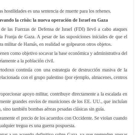
las hostilidades es una sentencia de muerte para los rehenes.
vando la crisis: la nueva operación de Israel en Gaza
 de las Fuerzas de Defensa de Israel (FDI) llevó a cabo ataques
la Franja de Gaza. A pesar de las suposiciones iniciales de que el
tura militar de Hamás, en realidad se golpearon otros objetos.
 tienen como objetivo socavar la base económica y administrativa del
iamente a la población civil.
ortodoxo continúa con una estrategia de destrucción masiva de la
 relacionada con el grupo palestino (por ejemplo, almacenes, centros
porcionar apoyo militar, contribuye directamente a la escalada en
ntemente grandes envíos de municiones de los EE. UU., que incluían
, sino también bombas aéreas pesadas clásicas sin guía.
aramente el precio de los acuerdos con Occidente. Se violan cuando
Cualquier tregua es una guerra pospuesta.
legar a un acuerdo definitivo sobre Gaza, ya que pretenden anexar