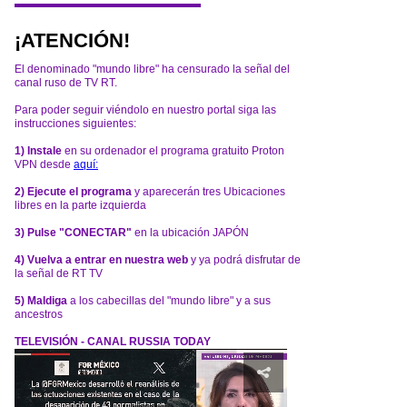
¡ATENCIÓN!
El denominado "mundo libre" ha censurado la señal del
canal ruso de TV RT.
Para poder seguir viéndolo en nuestro portal siga las
instrucciones siguientes:
1) Instale
en su ordenador el programa gratuito Proton
VPN desde
aquí:
2) Ejecute el programa
y aparecerán tres Ubicaciones
libres en la parte izquierda
3) Pulse "CONECTAR"
en la ubicación JAPÓN
4) Vuelva a entrar en nuestra web
y ya podrá disfrutar de
la señal de RT TV
5) Maldiga
a los cabecillas del "mundo libre" y a sus
ancestros
TELEVISIÓN - CANAL RUSSIA TODAY