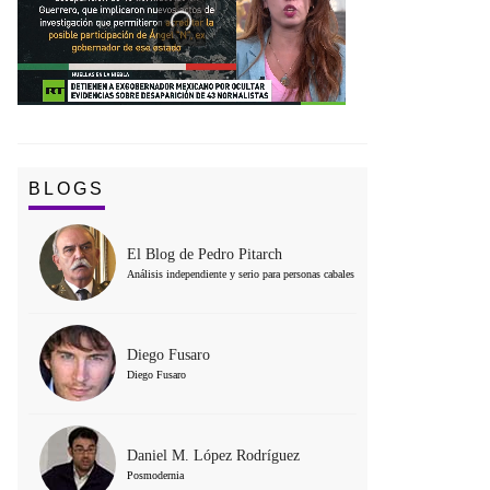
BLOGS
El Blog de Pedro Pitarch
Análisis independiente y serio para personas cabales
Diego Fusaro
Diego Fusaro
Daniel M. López Rodríguez
Posmodernia