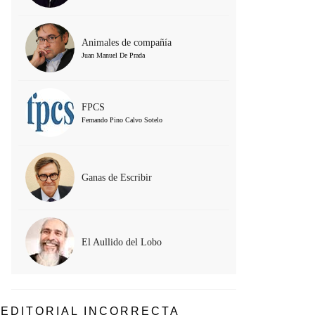
Animales de compañía
Juan Manuel De Prada
FPCS
Fernando Pino Calvo Sotelo
Ganas de Escribir
El Aullido del Lobo
EDITORIAL INCORRECTA