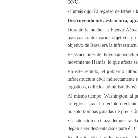
ONU
▪️Hamás dijo: El regreso de Israel a 
Destruyendo infraestructura, agra
Durante la noche, la Fuerza Aérea
masivos contra varios objetivos en 
objetivo de Israel era la infraestruc
Estas acciones del liderazgo israelí
movimiento Hamás, lo que afecta ser
En este sentido, el gobierno ultra
infraestructura civil indirectamente
logísticos, edificios administrativos).
Al mismo tiempo, Washington, al pro
la región. Israel ha recibido recie
no solo bombas guiadas de precisión
▪️La situación en Gaza demuestra cl
llegan a ser desventajosos para él. 
Israel y Estados Unidos no van a l