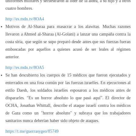
uniformes militares y secuestraron al líder de la aldea, a su hijo y a otros
cuatro hombres.
http://es.mdn.tv/8OA4
Motivos de Al-Sharaa para masacrar a los alawitas. Muchas razones
llevaron a Ahmed al-Sharaa (Al-Golani) a lanzar una campaña contra la
costa siria, que según se supo preparó desde antes que sus fuerzas fueran
emboscadas por aquellos a quienes acusó de ser leales al régimen
anterior.
http://es.mdn.tv/8OA5
Se han descubierto los cuerpos de 15 médicos que fueron ejecutados y
enterrados en una fosa común por las fuerzas israelíes. En ejecuciones al
estilo Daesh, los soldados israelíes esposaron a los médicos antes de
dispararles. “Es un horror absoluto lo que pasó aquí”. El director de
OCHA, Jonathan Whittall, describe el ataque israelí contra los médicos
de Gaza como un "horror absoluto" y subraya que los trabajadores
sanitarios nunca deberían haber sido objeto de ataques.
https://t.me/guerrasygeo/85749