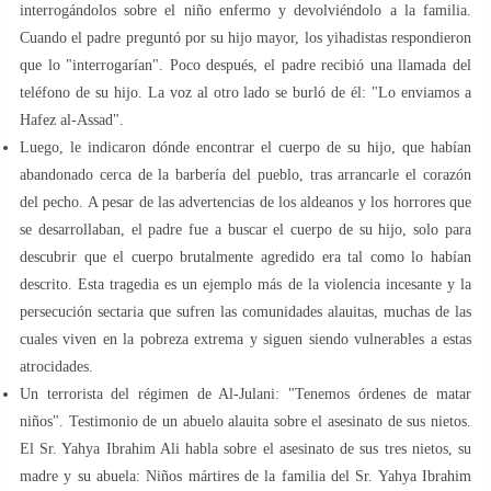
interrogándolos sobre el niño enfermo y devolviéndolo a la familia.
Cuando el padre preguntó por su hijo mayor, los yihadistas respondieron
que lo "interrogarían". Poco después, el padre recibió una llamada del
teléfono de su hijo. La voz al otro lado se burló de él: "Lo enviamos a
Hafez al-Assad".
Luego, le indicaron dónde encontrar el cuerpo de su hijo, que habían
abandonado cerca de la barbería del pueblo, tras arrancarle el corazón
del pecho. A pesar de las advertencias de los aldeanos y los horrores que
se desarrollaban, el padre fue a buscar el cuerpo de su hijo, solo para
descubrir que el cuerpo brutalmente agredido era tal como lo habían
descrito. Esta tragedia es un ejemplo más de la violencia incesante y la
persecución sectaria que sufren las comunidades alauitas, muchas de las
cuales viven en la pobreza extrema y siguen siendo vulnerables a estas
atrocidades.
Un terrorista del régimen de Al-Julani: "Tenemos órdenes de matar
niños". Testimonio de un abuelo alauita sobre el asesinato de sus nietos.
El Sr. Yahya Ibrahim Ali habla sobre el asesinato de sus tres nietos, su
madre y su abuela: Niños mártires de la familia del Sr. Yahya Ibrahim