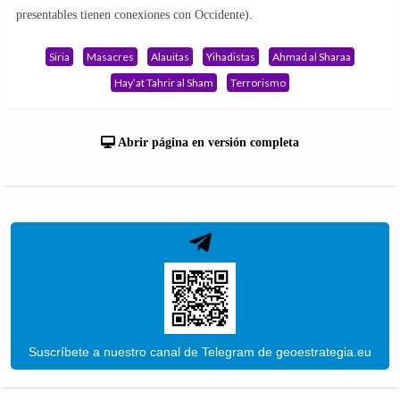
presentables tienen conexiones con Occidente).
Siria
Masacres
Alauitas
Yihadistas
Ahmad al Sharaa
Hay’at Tahrir al Sham
Terrorismo
Abrir página en versión completa
Suscríbete a nuestro canal de Telegram de geoestrategia.eu