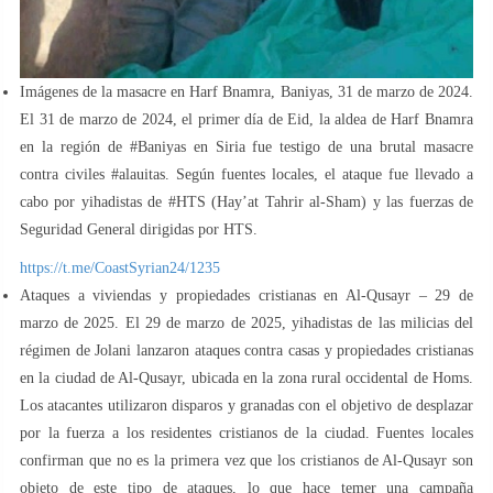
Imágenes de la masacre en Harf Bnamra, Baniyas, 31 de marzo de 2024.
El 31 de marzo de 2024, el primer día de Eid, la aldea de Harf Bnamra
en la región de #Baniyas en Siria fue testigo de una brutal masacre
contra civiles #alauitas. Según fuentes locales, el ataque fue llevado a
cabo por yihadistas de #HTS (Hay’at Tahrir al-Sham) y las fuerzas de
Seguridad General dirigidas por HTS.
https://t.me/CoastSyrian24/1235
Ataques a viviendas y propiedades cristianas en Al-Qusayr – 29 de
marzo de 2025. El 29 de marzo de 2025, yihadistas de las milicias del
régimen de Jolani lanzaron ataques contra casas y propiedades cristianas
en la ciudad de Al-Qusayr, ubicada en la zona rural occidental de Homs.
Los atacantes utilizaron disparos y granadas con el objetivo de desplazar
por la fuerza a los residentes cristianos de la ciudad. Fuentes locales
confirman que no es la primera vez que los cristianos de Al-Qusayr son
objeto de este tipo de ataques, lo que hace temer una campaña