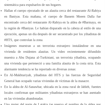
sistemática para expulsarlos de sus hogares.
Hallan el cuerpo ejecutado de un alauita cerca del restaurante Al-Rabiya
en Baniyas. Esta mañana, el cuerpo de Bassem Moeen Dalla fue
encontrado cerca del restaurante Al-Rabiya en la aldea de #Barmaya, en
la región de #Baniyas. Le habían disparado en la cabeza al estilo de una
ejecución, apenas un día después de ser secuestrado por los yihadistas de
#HTS, que controlan la zona.
Imágenes muestran a un terrorista extranjero instalándose en una
vivienda de residentes alauitas. Un video recientemente difundido
muestra a Abu Dujana al-Turkistani, un terrorista yihadista, ocupando
una vivienda que perteneció a una familia alauita de la costa siria. Esta
alarmante tendencia se ha reportado en diversas zonas:
En Al-Mukhtariyah, yihadistas del HTS y las fuerzas de Seguridad
General han ocupado varias viviendas de víctimas de la masacre.
En la aldea de Al-Sanawbar, ubicada en la zona rural de Jableh, fuentes
locales confirman que militantes yihadistas extranjeros se han asentado
en las viviendas abandonadas.
Una mujer del norte de Latakia (se reserva el nombre de la aldea por