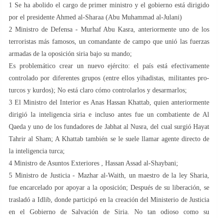
1️ Se ha abolido el cargo de primer ministro y el gobierno está dirigido
por el presidente Ahmed al-Sharaa (Abu Muhammad al-Julani)
2️ Ministro de Defensa - Murhaf Abu Kasra, anteriormente uno de los
terroristas más famosos, un comandante de campo que unió las fuerzas
armadas de la oposición siria bajo su mando;
Es problemático crear un nuevo ejército: el país está efectivamente
controlado por diferentes grupos (entre ellos yihadistas, militantes pro-
turcos y kurdos); No está claro cómo controlarlos y desarmarlos;
3️ El Ministro del Interior es Anas Hassan Khattab, quien anteriormente
dirigió la inteligencia siria e incluso antes fue un combatiente de Al
Qaeda y uno de los fundadores de Jabhat al Nusra, del cual surgió Hayat
Tahrir al Sham; A Khattab también se le suele llamar agente directo de
la inteligencia turca;
4️ Ministro de Asuntos Exteriores , Hassan Assad al-Shaybani;
5️ Ministro de Justicia - Mazhar al-Waith, un maestro de la ley Sharia,
fue encarcelado por apoyar a la oposición; Después de su liberación, se
trasladó a Idlib, donde participó en la creación del Ministerio de Justicia
en el Gobierno de Salvación de Siria. No tan odioso como su