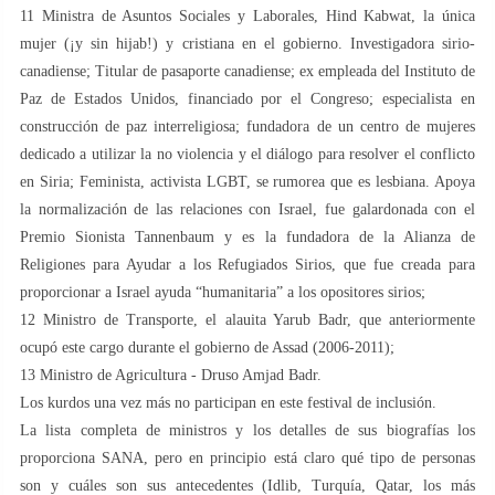
1️1️ Ministra de Asuntos Sociales y Laborales, Hind Kabwat, la única
mujer (¡y sin hijab!) y cristiana en el gobierno. Investigadora sirio-
canadiense; Titular de pasaporte canadiense; ex empleada del Instituto de
Paz de Estados Unidos, financiado por el Congreso; especialista en
construcción de paz interreligiosa; fundadora de un centro de mujeres
dedicado a utilizar la no violencia y el diálogo para resolver el conflicto
en Siria; Feminista, activista LGBT, se rumorea que es lesbiana. Apoya
la normalización de las relaciones con Israel, fue galardonada con el
Premio Sionista Tannenbaum y es la fundadora de la Alianza de
Religiones para Ayudar a los Refugiados Sirios, que fue creada para
proporcionar a Israel ayuda “humanitaria” a los opositores sirios;
1️2️ Ministro de Transporte, el alauita Yarub Badr, que anteriormente
ocupó este cargo durante el gobierno de Assad (2006-2011);
1️3️ Ministro de Agricultura - Druso Amjad Badr.
Los kurdos una vez más no participan en este festival de inclusión.
La lista completa de ministros y los detalles de sus biografías los
proporciona SANA, pero en principio está claro qué tipo de personas
son y cuáles son sus antecedentes (Idlib, Turquía, Qatar, los más