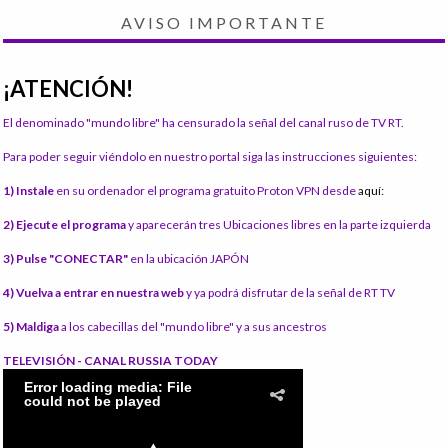
AVISO IMPORTANTE
¡ATENCIÓN!
El denominado "mundo libre" ha censurado la señal del canal ruso de TV RT.
Para poder seguir viéndolo en nuestro portal siga las instrucciones siguientes:
1) Instale
en su ordenador el programa gratuito Proton VPN desde
aquí:
2) Ejecute el programa
y aparecerán tres Ubicaciones libres en la parte izquierda
3) Pulse "CONECTAR"
en la ubicación JAPÓN
4) Vuelva a entrar en nuestra web
y ya podrá disfrutar de la señal de RT TV
5) Maldiga
a los cabecillas del "mundo libre" y a sus ancestros
TELEVISIÓN - CANAL RUSSIA TODAY