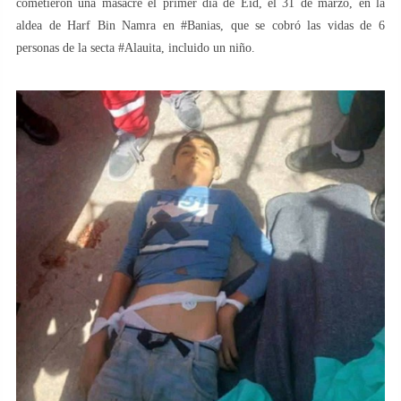
cometieron una masacre el primer día de Eid, el 31 de marzo, en la
aldea de Harf Bin Namra en #Banias, que se cobró las vidas de 6
personas de la secta #Alauita, incluido un niño.