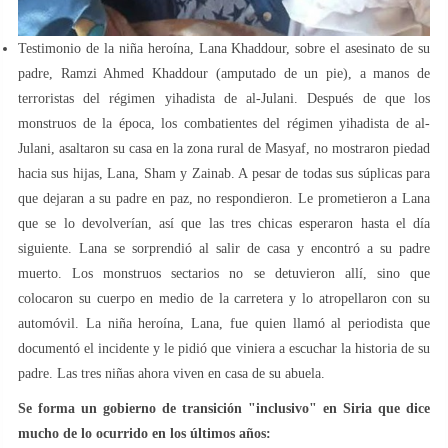
Testimonio de la niña heroína, Lana Khaddour, sobre el asesinato de su
padre, Ramzi Ahmed Khaddour (amputado de un pie), a manos de
terroristas del régimen yihadista de al-Julani. Después de que los
monstruos de la época, los combatientes del régimen yihadista de al-
Julani, asaltaron su casa en la zona rural de Masyaf, no mostraron piedad
hacia sus hijas, Lana, Sham y Zainab. A pesar de todas sus súplicas para
que dejaran a su padre en paz, no respondieron. Le prometieron a Lana
que se lo devolverían, así que las tres chicas esperaron hasta el día
siguiente. Lana se sorprendió al salir de casa y encontró a su padre
muerto. Los monstruos sectarios no se detuvieron allí, sino que
colocaron su cuerpo en medio de la carretera y lo atropellaron con su
automóvil. La niña heroína, Lana, fue quien llamó al periodista que
documentó el incidente y le pidió que viniera a escuchar la historia de su
padre. Las tres niñas ahora viven en casa de su abuela.
Se forma un gobierno de transición "inclusivo" en Siria que dice
mucho de lo ocurrido en los últimos años: