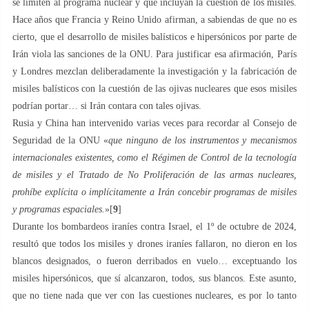
se limiten al programa nuclear y que incluyan la cuestión de los misiles.
Hace años que Francia y Reino Unido afirman, a sabiendas de que no es
cierto, que el desarrollo de misiles balísticos e hipersónicos por parte de
Irán viola las sanciones de la ONU. Para justificar esa afirmación, París
y Londres mezclan deliberadamente la investigación y la fabricación de
misiles balísticos con la cuestión de las ojivas nucleares que esos misiles
podrían portar… si Irán contara con tales ojivas.
Rusia y China han intervenido varias veces para recordar al Consejo de
Seguridad de la ONU «
que ninguno de los instrumentos y mecanismos
internacionales existentes, como el Régimen de Control de la tecnología
de misiles y el Tratado de No Proliferación de las armas nucleares,
prohíbe explícita o implícitamente a Irán concebir programas de misiles
y programas espaciales.
»[
9
]
Durante los bombardeos iraníes contra Israel, el 1º de octubre de 2024,
resultó que todos los misiles y drones iraníes fallaron, no dieron en los
blancos designados, o fueron derribados en vuelo… exceptuando los
misiles hipersónicos, que sí alcanzaron, todos, sus blancos. Este asunto,
que no tiene nada que ver con las cuestiones nucleares, es por lo tanto