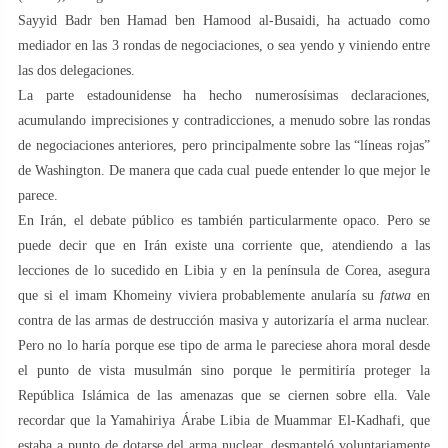
Sayyid Badr ben Hamad ben Hamood al-Busaidi, ha actuado como
mediador en las 3 rondas de negociaciones, o sea yendo y viniendo entre
las dos delegaciones.
La parte estadounidense ha hecho numerosísimas declaraciones,
acumulando imprecisiones y contradicciones, a menudo sobre las rondas
de negociaciones anteriores, pero principalmente sobre las “líneas rojas”
de Washington. De manera que cada cual puede entender lo que mejor le
parece.
En Irán, el debate público es también particularmente opaco. Pero se
puede decir que en Irán existe una corriente que, atendiendo a las
lecciones de lo sucedido en Libia y en la península de Corea, asegura
que si el imam Khomeiny viviera probablemente anularía su
fatwa
en
contra de las armas de destrucción masiva y autorizaría el arma nuclear.
Pero no lo haría porque ese tipo de arma le pareciese ahora moral desde
el punto de vista musulmán sino porque le permitiría proteger la
República Islámica de las amenazas que se ciernen sobre ella. Vale
recordar que la Yamahiriya Árabe Libia de Muammar El-Kadhafi, que
estaba a punto de dotarse del arma nuclear, desmanteló voluntariamente