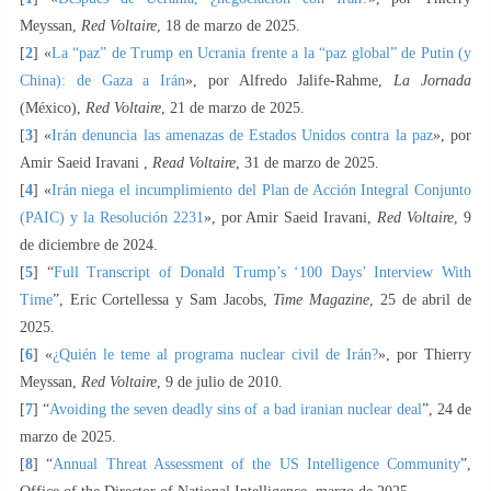
Meyssan,
Red Voltaire
, 18 de marzo de 2025.
[
2
] «
La “paz” de Trump en Ucrania frente a la “paz global” de Putin (y
China): de Gaza a Irán
», por Alfredo Jalife-Rahme,
La Jornada
(México),
Red Voltaire
, 21 de marzo de 2025.
[
3
] «
Irán denuncia las amenazas de Estados Unidos contra la paz
», por
Amir Saeid Iravani ,
Read Voltaire
, 31 de marzo de 2025.
[
4
] «
Irán niega el incumplimiento del Plan de Acción Integral Conjunto
(PAIC) y la Resolución 2231
», por Amir Saeid Iravani,
Red Voltaire
, 9
de diciembre de 2024.
[
5
] “
Full Transcript of Donald Trump’s ‘100 Days’ Interview With
Time
”, Eric Cortellessa y Sam Jacobs,
Time Magazine
, 25 de abril de
2025.
[
6
] «
¿Quién le teme al programa nuclear civil de Irán?
», por Thierry
Meyssan,
Red Voltaire
, 9 de julio de 2010.
[
7
] “
Avoiding the seven deadly sins of a bad iranian nuclear deal
”, 24 de
marzo de 2025.
[
8
] “
Annual Threat Assessment of the US Intelligence Community
”,