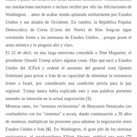
sus instalaciones nucleares e incluso recibió por ello las felicitaciones de
Washington… antes de acabar siendo aplastada militarmente por Estados
Unidos y sus aliados de Occidente. En cambio, la República Popular
Democrática de Corea (Corea del Norte) de Kim Jong-un sigue
resistiendo frente a las amenazas de Estados Unidos… porque posee el
arma atómica y lo pregona alto y claro.
El 22 de abril, en una larga entrevista concedida a
Time Magazine
, el
presidente Donald Trump aclaró algunas cosas. Dijo que sacó a Estados
Unidos del JCPoA y ordenó el asesinato del general iraní Qassem
Soleimani para privar a Irán de su capacidad de alimentar la resistencia
frente a Israel, por considerarlo una condición previa para la paz
regional. Trump nunca había explicado esto y esas palabras permiten
entender su intención en la actual negociación [
5
].
Mientras tanto, los “sionistas revisionistas” de Benyamin Netanyahu (no
confundirlos con los “sionistas” a secas), dando continuación a 30 años
de mentiras, multiplican las presiones para sabotear la negociación entre
Estados Unidos e Irán [
6
]. En Washington, el gran jefe de los sionistas
revisionistas, el estadounidense Elliott Abrams, publicó una nota [
7
]