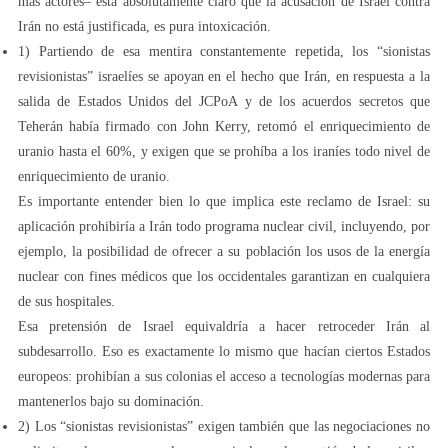
más actores– está absolutamente claro que la acusación de Israel contra
Irán no está justificada, es pura intoxicación.
1) Partiendo de esa mentira constantemente repetida, los “sionistas
revisionistas” israelíes se apoyan en el hecho que Irán, en respuesta a la
salida de Estados Unidos del JCPoA y de los acuerdos secretos que
Teherán había firmado con John Kerry, retomó el enriquecimiento de
uranio hasta el 60%, y exigen que se prohíba a los iraníes todo nivel de
enriquecimiento de uranio.
Es importante entender bien lo que implica este reclamo de Israel: su
aplicación prohibiría a Irán todo programa nuclear civil, incluyendo, por
ejemplo, la posibilidad de ofrecer a su población los usos de la energía
nuclear con fines médicos que los occidentales garantizan en cualquiera
de sus hospitales.
Esa pretensión de Israel equivaldría a hacer retroceder Irán al
subdesarrollo. Eso es exactamente lo mismo que hacían ciertos Estados
europeos: prohibían a sus colonias el acceso a tecnologías modernas para
mantenerlos bajo su dominación.
2) Los “sionistas revisionistas” exigen también que las negociaciones no