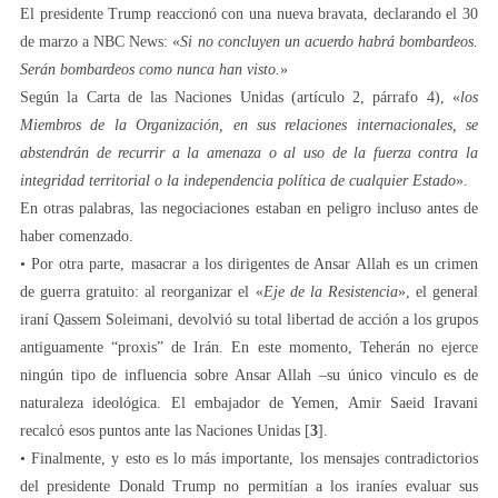
El presidente Trump reaccionó con una nueva bravata, declarando el 30
de marzo a NBC News: «
Si no concluyen un acuerdo habrá bombardeos.
Serán bombardeos como nunca han visto.
»
Según la Carta de las Naciones Unidas (artículo 2, párrafo 4), «
los
Miembros de la Organización, en sus relaciones internacionales, se
abstendrán de recurrir a la amenaza o al uso de la fuerza contra la
integridad territorial o la independencia política de cualquier Estado
».
En otras palabras, las negociaciones estaban en peligro incluso antes de
haber comenzado.
• Por otra parte, masacrar a los dirigentes de Ansar Allah es un crimen
de guerra gratuito: al reorganizar el «
Eje de la Resistencia
», el general
iraní Qassem Soleimani, devolvió su total libertad de acción a los grupos
antiguamente “proxis” de Irán. En este momento, Teherán no ejerce
ningún tipo de influencia sobre Ansar Allah –su único vinculo es de
naturaleza ideológica. El embajador de Yemen, Amir Saeid Iravani
recalcó esos puntos ante las Naciones Unidas [
3
].
• Finalmente, y esto es lo más importante, los mensajes contradictorios
del presidente Donald Trump no permitían a los iraníes evaluar sus