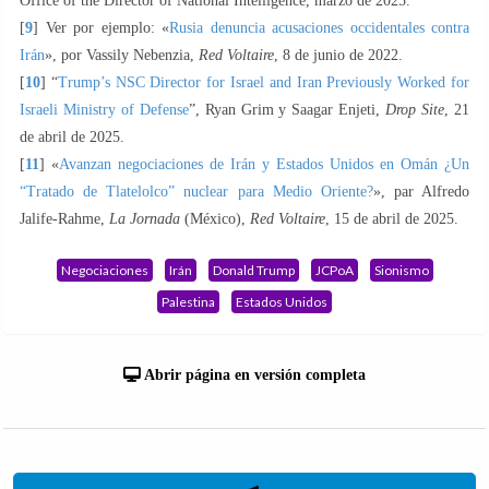
Office of the Director of National Intelligence, marzo de 2025.
[
9
] Ver por ejemplo: «
Rusia denuncia acusaciones occidentales contra
Irán
», por Vassily Nebenzia,
Red Voltaire
, 8 de junio de 2022.
[
10
] “
Trump’s NSC Director for Israel and Iran Previously Worked for
Israeli Ministry of Defense
”, Ryan Grim y Saagar Enjeti,
Drop Site
, 21
de abril de 2025.
[
11
] «
Avanzan negociaciones de Irán y Estados Unidos en Omán ¿Un
“Tratado de Tlatelolco” nuclear para Medio Oriente?
», par Alfredo
Jalife-Rahme,
La Jornada
(México),
Red Voltaire
, 15 de abril de 2025.
Negociaciones
Irán
Donald Trump
JCPoA
Sionismo
Palestina
Estados Unidos
Abrir página en versión completa