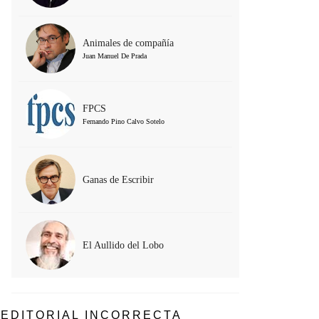
Animales de compañía
Juan Manuel De Prada
FPCS
Fernando Pino Calvo Sotelo
Ganas de Escribir
El Aullido del Lobo
EDITORIAL INCORRECTA