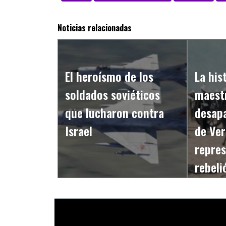
Noticias relacionadas
El heroísmo de los
La his
soldados soviéticos
maestr
que lucharon contra
desap
Israel
de Ver
repres
rebeli
britán