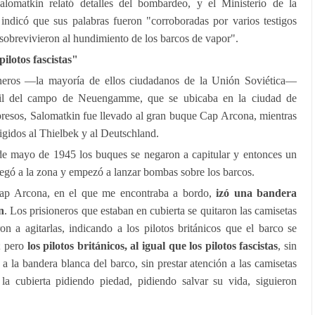
omatkin relató detalles del bombardeo, y el Ministerio de la
ndicó que sus palabras fueron "corroboradas por varios testigos
 sobrevivieron al hundimiento de los barcos de vapor".
ilotos fascistas"
oneros —la mayoría de ellos ciudadanos de la Unión Soviética—
ril del campo de Neuengamme, que se ubicaba en la ciudad de
presos, Salomatkin fue llevado al gran buque Cap Arcona, mientras
igidos al Thielbek y al Deutschland.
de mayo de 1945 los buques se negaron a capitular y entonces un
legó a la zona y empezó a lanzar bombas sobre los barcos.
ap Arcona, en el que me encontraba a bordo,
izó una bandera
n
. Los prisioneros que estaban en cubierta se quitaron las camisetas
on a agitarlas, indicando a los pilotos británicos que el barco se
n; pero
los pilotos británicos, al igual que los pilotos fascistas
, sin
 a la bandera blanca del barco, sin prestar atención a las camisetas
la cubierta pidiendo piedad, pidiendo salvar su vida, siguieron