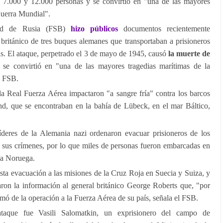
e 7.000 y 12.000 personas y se convirtió en "una de las mayores
Guerra Mundial".
dad de Rusia (FSB)
hizo públicos
documentos recientemente
británico de tres buques alemanes que transportaban a prisioneros
s. El ataque, perpetrado el 3 de mayo de 1945, causó
la muerte de
se convirtió en "una de las mayores tragedias marítimas de la
l FSB.
a Real Fuerza Aérea impactaron "a sangre fría" contra los barcos
d, que se encontraban en la bahía de Lübeck, en el mar Báltico,
 líderes de la Alemania nazi ordenaron evacuar prisioneros de los
 sus crímenes, por lo que miles de personas fueron embarcadas en
e a Noruega.
esta evacuación a las misiones de la Cruz Roja en Suecia y Suiza, y
ron la información al general británico George Roberts que, "por
mó de la operación a la Fuerza Aérea de su país, señala el FSB.
ataque fue Vasili Salomatkin, un exprisionero del campo de