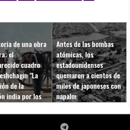
toria de una obra
Antes de las bombas
a: el
atómicas, los
arecido cuadro
estadounidenses
eshchagin "La
quemaron a cientos de
ión de la
miles de japoneses con
ón india por los
napalm
icos"