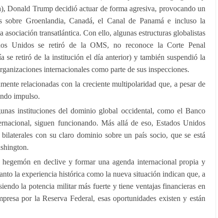
), Donald Trump decidió actuar de forma agresiva, provocando un
es sobre Groenlandia, Canadá, el Canal de Panamá e incluso la
 asociación transatlántica. Con ello, algunas estructuras globalistas
ados Unidos se retiró de la OMS, no reconoce la Corte Penal
se retiró de la institución el día anterior) y también suspendió la
rganizaciones internacionales como parte de sus inspecciones.
amente relacionadas con la creciente multipolaridad que, a pesar de
rando impulso.
unas instituciones del dominio global occidental, como el Banco
rnacional, siguen funcionando. Más allá de eso, Estados Unidos
s bilaterales con su claro dominio sobre un país socio, que se está
ashington.
 al hegemón en declive y formar una agenda internacional propia y
tanto la experiencia histórica como la nueva situación indican que, a
endo la potencia militar más fuerte y tiene ventajas financieras en
resa por la Reserva Federal, esas oportunidades existen y están