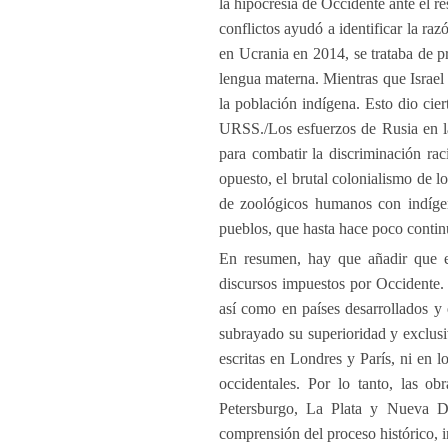
la hipocresía de Occidente ante el r
conflictos ayudó a identificar la raz
en Ucrania en 2014, se trataba de pr
lengua materna. Mientras que Israel 
la población indígena. Esto dio cie
URSS./Los esfuerzos de Rusia en la
para combatir la discriminación rac
opuesto, el brutal colonialismo de l
de zoológicos humanos con indígen
pueblos, que hasta hace poco contin
En resumen, hay que añadir que el
discursos impuestos por Occidente.
así como en países desarrollados y 
subrayado su superioridad y exclusi
escritas en Londres y París, ni en 
occidentales. Por lo tanto, las 
Petersburgo, La Plata y Nueva De
comprensión del proceso histórico, i