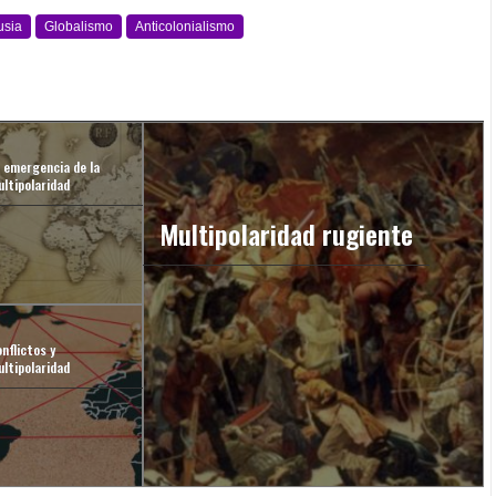
usia
Globalismo
Anticolonialismo
a emergencia de la
ltipolaridad
Multipolaridad rugiente
nflictos y
ltipolaridad