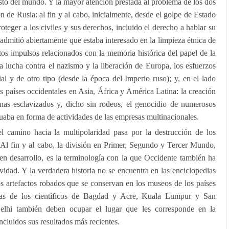
esto del mundo. Y la mayor atención prestada al problema de los dos
ón de Rusia: al fin y al cabo, inicialmente, desde el golpe de Estado
oteger a los civiles y sus derechos, incluido el derecho a hablar su
admitió abiertamente que estaba interesado en la limpieza étnica de
rtos impulsos relacionados con la memoria histórica del papel de la
 lucha contra el nazismo y la liberación de Europa, los esfuerzos
ial y de otro tipo (desde la época del Imperio ruso); y, en el lado
os países occidentales en Asia, África y América Latina: la creación
as esclavizados y, dicho sin rodeos, el genocidio de numerosos
uaba en forma de actividades de las empresas multinacionales.
 camino hacia la multipolaridad pasa por la destrucción de los
 Al fin y al cabo, la división en Primer, Segundo y Tercer Mundo,
en desarrollo, es la terminología con la que Occidente también ha
vidad. Y la verdadera historia no se encuentra en las enciclopedias
los artefactos robados que se conservan en los museos de los países
obras de los científicos de Bagdad y Acre, Kuala Lumpur y San
lhi también deben ocupar el lugar que les corresponde en la
ncluidos sus resultados más recientes.