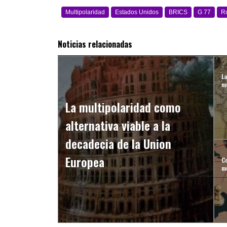
Multipolaridad
Estados Unidos
BRICS
G 77
R
Noticias relacionadas
L
mu
La multipolaridad como
alternativa viable a la
decadecia de la Union
Europea
Co
mu