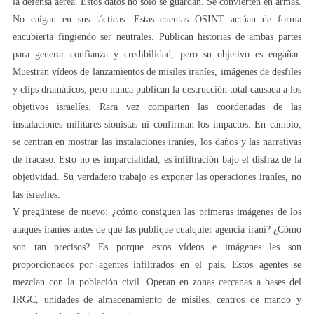
la defensa aérea. Estos datos no solo se guardan. Se convierten en armas.
No caigan en sus tácticas. Estas cuentas OSINT actúan de forma
encubierta fingiendo ser neutrales. Publican historias de ambas partes
para generar confianza y credibilidad, pero su objetivo es engañar.
Muestran vídeos de lanzamientos de misiles iraníes, imágenes de desfiles
y clips dramáticos, pero nunca publican la destrucción total causada a los
objetivos israelíes. Rara vez comparten las coordenadas de las
instalaciones militares sionistas ni confirman los impactos. En cambio,
se centran en mostrar las instalaciones iraníes, los daños y las narrativas
de fracaso. Esto no es imparcialidad, es infiltración bajo el disfraz de la
objetividad. Su verdadero trabajo es exponer las operaciones iraníes, no
las israelíes.
Y pregúntese de nuevo: ¿cómo consiguen las primeras imágenes de los
ataques iraníes antes de que las publique cualquier agencia iraní? ¿Cómo
son tan precisos? Es porque estos vídeos e imágenes les son
proporcionados por agentes infiltrados en el país. Estos agentes se
mezclan con la población civil. Operan en zonas cercanas a bases del
IRGC, unidades de almacenamiento de misiles, centros de mando y