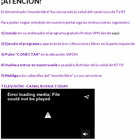
¡ATENCIÓN!
El denominado "mundo libre" ha censurado la señal del canal ruso de TV RT.
Para poder seguir viéndolo en nuestro portal siga las instrucciones siguientes:
1) Instale
en su ordenador el programa gratuito Proton VPN desde
aquí:
2) Ejecute el programa
y aparecerán tres Ubicaciones libres en la parte izquierda
3) Pulse "CONECTAR"
en la ubicación JAPÓN
4) Vuelva a entrar en nuestra web
y ya podrá disfrutar de la señal de RT TV
5) Maldiga
a los cabecillas del "mundo libre" y a sus ancestros
TELEVISIÓN - CANAL RUSSIA TODAY