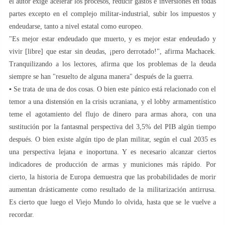
el autor exige acelerar los procesos, reducir gastos e inversiones en todas
partes excepto en el complejo militar-industrial, subir los impuestos y
endeudarse, tanto a nivel estatal como europeo.
"Es mejor estar endeudado que muerto, y es mejor estar endeudado y
vivir [libre] que estar sin deudas, ¡pero derrotado!", afirma Machacek.
Tranquilizando a los lectores, afirma que los problemas de la deuda
siempre se han "resuelto de alguna manera" después de la guerra.
▪️ Se trata de una de dos cosas. O bien este pánico está relacionado con el
temor a una distensión en la crisis ucraniana, y el lobby armamentístico
teme el agotamiento del flujo de dinero para armas ahora, con una
sustitución por la fantasmal perspectiva del 3,5% del PIB algún tiempo
después. O bien existe algún tipo de plan militar, según el cual 2035 es
una perspectiva lejana e inoportuna. Y es necesario alcanzar ciertos
indicadores de producción de armas y municiones más rápido. Por
cierto, la historia de Europa demuestra que las probabilidades de morir
aumentan drásticamente como resultado de la militarización antirrusa.
Es cierto que luego el Viejo Mundo lo olvida, hasta que se le vuelve a
recordar.