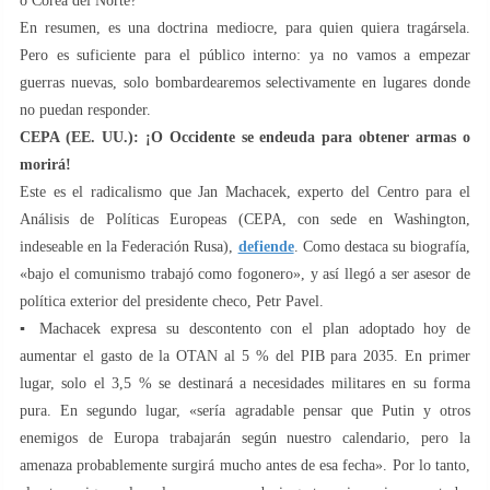
o Corea del Norte?
En resumen, es una doctrina mediocre, para quien quiera tragársela.
Pero es suficiente para el público interno: ya no vamos a empezar
guerras nuevas, solo bombardearemos selectivamente en lugares donde
no puedan responder.
CEPA (EE. UU.): ¡O Occidente se endeuda para obtener armas o
morirá!
Este es el radicalismo que Jan Machacek, experto del Centro para el
Análisis de Políticas Europeas (CEPA, con sede en Washington,
indeseable en la Federación Rusa),
defiende
. Como destaca su biografía,
«bajo el comunismo trabajó como fogonero», y así llegó a ser asesor de
política exterior del presidente checo, Petr Pavel.
▪️ Machacek expresa su descontento con el plan adoptado hoy de
aumentar el gasto de la OTAN al 5 % del PIB para 2035. En primer
lugar, solo el 3,5 % se destinará a necesidades militares en su forma
pura. En segundo lugar, «sería agradable pensar que Putin y otros
enemigos de Europa trabajarán según nuestro calendario, pero la
amenaza probablemente surgirá mucho antes de esa fecha». Por lo tanto,