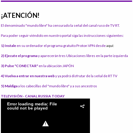
¡ATENCIÓN!
El denominado "mundo libre" ha censurado la señal del canal ruso de TV RT.
Para poder seguir viéndolo en nuestro portal siga las instrucciones siguientes:
1) Instale
en su ordenador el programa gratuito Proton VPN desde
aquí:
2) Ejecute el programa
y aparecerán tres Ubicaciones libres en la parte izquierda
3) Pulse "CONECTAR"
en la ubicación JAPÓN
4) Vuelva a entrar en nuestra web
y ya podrá disfrutar de la señal de RT TV
5) Maldiga
a los cabecillas del "mundo libre" y a sus ancestros
TELEVISIÓN - CANAL RUSSIA TODAY