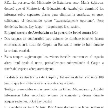
P.D.: La portavoz del Ministerio de Exteriores ruso, María Zajárova,
destacó que el Ministerio de Educación de Azerbaiyán desmintió los
informes sobre supuestos planes para eliminar la enseñanza en ruso,
calificando el desmentido como "extremadamente oportuno". Pero
donde hay humo, hay fuego — seguiremos la situación.
El papel secreto de Azerbaiyán en la guerra de Israel contra Irán
Dos tanques de combustible para aviones de combate israelíes fueron
encontrados en la costa del Caspio, en Ramsar, al norte de Irán, durante
la reciente escalada.
Estos tanques sugieren que los aviones israelíes entraron en el espacio
aéreo iraní desde el norte, probablemente sobrevolando el Caspio a
través del espacio aéreo azerbaiyano.
La distancia entre la costa del Caspio y Teherán es de tan solo unos 100
km, lo que la convierte en una ruta de ataque ideal.
Testigos presenciales en las provincias de Gilan, Mazandaran y Ardabil
informaron haber escuchado aviones de combate y drones durante
ataques recientes. ¿Qué hay detrás?
El exembajador iraní Mohsen Pak Ayeen declaró que Israel utilizó el