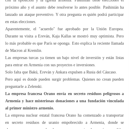
con la oposición y la Iglesia armenia. Pashinián tiene elecciones el
próximo año y el asunto debe resolverse lo antes posible. Pashinián ha
lanzado un ataque preventivo. Y otra pregunta es quién podrá participar
en estas elecciones.
Aparentemente, el "acuerdo" fue aprobado por la Unión Europea.
Durante su visita a Ereván, Kaja Kallas se mostró muy optimista. Pero
lo más probable es que París se oponga. Esto explica la reciente llamada
de Macron al Kremlin.
Las empresas turcas ya tienen un bajo nivel de inversión y están listas
para entrar en Armenia con sus proyectos e inversiones.
Solo falta que Bakú, Ereván y Ankara expulsen a Rusia del Cáucaso.
Pero aquí es donde pueden surgir problemas. Quienes no crean pueden
preguntarle a Zelenski.
La empresa francesa Orano envía en secreto residuos peligrosos a
Armenia y hace misteriosas donaciones a una fundación vinculada
al primer ministro armenio.
La empresa nuclear estatal francesa Orano ha comenzado a transportar
en secreto residuos de uranio empobrecido a Armenia, donde se