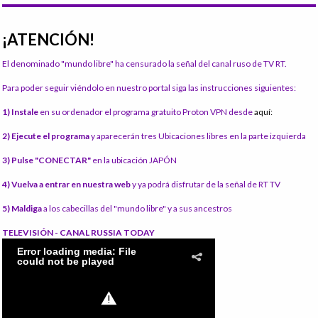
¡ATENCIÓN!
El denominado "mundo libre" ha censurado la señal del canal ruso de TV RT.
Para poder seguir viéndolo en nuestro portal siga las instrucciones siguientes:
1) Instale
en su ordenador el programa gratuito Proton VPN desde
aquí:
2) Ejecute el programa
y aparecerán tres Ubicaciones libres en la parte izquierda
3) Pulse "CONECTAR"
en la ubicación JAPÓN
4) Vuelva a entrar en nuestra web
y ya podrá disfrutar de la señal de RT TV
5) Maldiga
a los cabecillas del "mundo libre" y a sus ancestros
TELEVISIÓN - CANAL RUSSIA TODAY