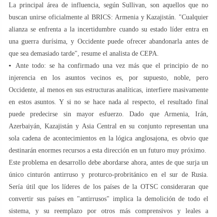
La principal área de influencia, según Sullivan, son aquellos que no
buscan unirse oficialmente al BRICS: Armenia y Kazajistán. "Cualquier
alianza se enfrenta a la incertidumbre cuando su estado líder entra en
una guerra durísima, y ​​Occidente puede ofrecer abandonarla antes de
que sea demasiado tarde", resume el analista de CEPA.
▪️ Ante todo: se ha confirmado una vez más que el principio de no
injerencia en los asuntos vecinos es, por supuesto, noble, pero
Occidente, al menos en sus estructuras analíticas, interfiere masivamente
en estos asuntos. Y si no se hace nada al respecto, el resultado final
puede predecirse sin mayor esfuerzo. Dado que Armenia, Irán,
Azerbaiyán, Kazajistán y Asia Central en su conjunto representan una
sola cadena de acontecimientos en la lógica anglosajona, es obvio que
destinarán enormes recursos a esta dirección en un futuro muy próximo.
Este problema en desarrollo debe abordarse ahora, antes de que surja un
único cinturón antirruso y proturco-probritánico en el sur de Rusia.
Sería útil que los líderes de los países de la OTSC consideraran que
convertir sus países en "antirrusos" implica la demolición de todo el
sistema, y ​​su reemplazo por otros más comprensivos y leales a