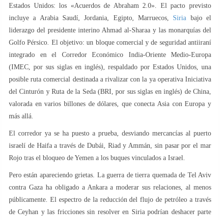
Estados Unidos: los «Acuerdos de Abraham 2.0». El pacto previsto
incluye a Arabia Saudí, Jordania, Egipto, Marruecos,
Siria
bajo el
liderazgo del presidente interino Ahmad al-Sharaa y las monarquías del
Golfo Pérsico. El objetivo: un bloque comercial y de seguridad antiiraní
integrado en el Corredor Económico India-Oriente Medio-Europa
(IMEC, por sus siglas en inglés), respaldado por Estados Unidos, una
posible ruta comercial destinada a rivalizar con la ya operativa Iniciativa
del Cinturón y Ruta de la Seda (BRI, por sus siglas en inglés) de China,
valorada en varios billones de dólares, que conecta Asia con Europa y
más allá.
El corredor ya se ha puesto a prueba, desviando mercancías al puerto
israelí de Haifa a través de Dubái, Riad y Ammán, sin pasar por el mar
Rojo tras el bloqueo de Yemen a los buques vinculados a Israel.
Pero están apareciendo grietas. La guerra de tierra quemada de Tel Aviv
contra Gaza ha obligado a Ankara a moderar sus relaciones, al menos
públicamente. El espectro de la reducción del flujo de petróleo a través
de Ceyhan y las fricciones sin resolver en Siria podrían deshacer parte