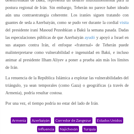
desenfrenadas de Bakú, representa un desafío multidimensional para la
postura regional de Irán. Sin embargo, Teherán no parece haber ideado
aún una contraestrategia coherente. Los iraníes siguen tratando con
guantes de seda a Azerbaiyán, como se pudo ver durante la cordial
visita
del presidente iraní Masoud Pezeshkian a Bakú la semana pasada. Dadas
las especulaciones públicas de que Azerbaiyán
ayudó
y apoyó a Israel en
sus ataques contra Irán, el enfoque «fraternal» de Teherán puede
malinterpretarse como vulnerabilidad e ingenuidad en Bakú, e incluso
animar al presidente Ilham Aliyev a poner a prueba aún más los límites
de Irán.
La renuencia de la República Islámica a explotar las vulnerabilidades del
triángulo, ya sean temporales (como Gaza) o geográficas (a través de
Armenia), podría resultar costosa.
Por una vez, el tiempo podría no estar del lado de Irán.
Armenia
Azerbaiyán
Corredor de Zangezur
Estados Unidos
Influencia
Najicheván
Turquía