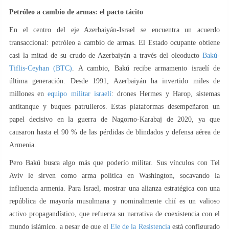
Petróleo a cambio de armas: el pacto tácito
En el centro del eje Azerbaiyán-Israel se encuentra un acuerdo
transaccional: petróleo a cambio de armas. El Estado ocupante obtiene
casi la mitad de su crudo de Azerbaiyán a través del oleoducto
Bakú-
Tiflis-Ceyhan (BTC)
. A cambio, Bakú recibe armamento israelí de
última generación. Desde 1991, Azerbaiyán ha invertido miles de
millones en
equipo militar israelí
: drones Hermes y Harop, sistemas
antitanque y buques patrulleros. Estas plataformas desempeñaron un
papel decisivo en la guerra de Nagorno-Karabaj de 2020, ya que
causaron hasta el 90 % de las pérdidas de blindados y defensa aérea de
Armenia.
Pero Bakú busca algo más que poderío militar. Sus vínculos con Tel
Aviv le sirven como arma política en Washington, socavando la
influencia armenia. Para Israel, mostrar una alianza estratégica con una
república de mayoría musulmana y nominalmente chií es un valioso
activo propagandístico, que refuerza su narrativa de coexistencia con el
mundo islámico, a pesar de que el
Eje de la Resistencia
está configurado