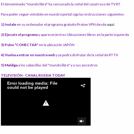
El denominado "mundo libre" ha censurado la señal del canal ruso de TV RT.
Para poder seguir viéndolo en nuestro portal siga las instrucciones siguientes:
1) Instale
en su ordenador el programa gratuito Proton VPN desde
aquí:
2) Ejecute el programa
y aparecerán tres Ubicaciones libres en la parte izquierda
3) Pulse "CONECTAR"
en la ubicación JAPÓN
4) Vuelva a entrar en nuestra web
y ya podrá disfrutar de la señal de RT TV
5) Maldiga
a los cabecillas del "mundo libre" y a sus ancestros
TELEVISIÓN - CANAL RUSSIA TODAY