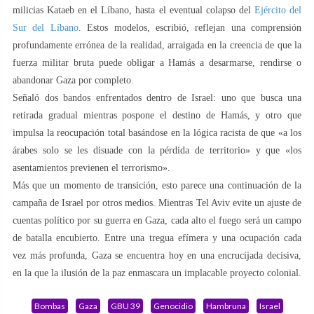
milicias Kataeb en el Líbano, hasta el eventual colapso del
Ejército del
Sur del Líbano
. Estos modelos, escribió, reflejan una comprensión
profundamente errónea de la realidad, arraigada en la creencia de que la
fuerza militar bruta puede obligar a Hamás a desarmarse, rendirse o
abandonar Gaza por completo.
Señaló dos bandos enfrentados dentro de Israel: uno que busca una
retirada gradual mientras pospone el destino de Hamás, y otro que
impulsa la reocupación total basándose en la lógica racista de que «a los
árabes solo se les disuade con la pérdida de territorio» y que «los
asentamientos previenen el terrorismo».
Más que un momento de transición, esto parece una continuación de la
campaña de Israel por otros medios. Mientras Tel Aviv evite un ajuste de
cuentas político por su guerra en Gaza, cada alto el fuego será un campo
de batalla encubierto. Entre una tregua efímera y una ocupación cada
vez más profunda, Gaza se encuentra hoy en una encrucijada decisiva,
en la que la ilusión de la paz enmascara un implacable proyecto colonial.
Bombas
Gaza
GBU 39
Genocidio
Hambruna
Israel