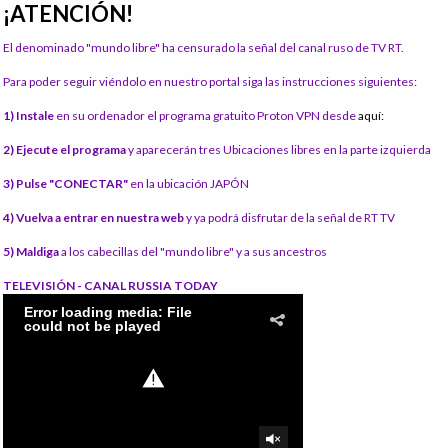
¡ATENCIÓN!
El denominado "mundo libre" ha censurado la señal del canal ruso de TV RT.
Para poder seguir viéndolo en nuestro portal siga las instrucciones siguientes:
1) Instale
en su ordenador el programa gratuito Proton VPN desde
aquí:
2) Ejecute el programa
y aparecerán tres Ubicaciones libres en la parte izquierda
3) Pulse "CONECTAR"
en la ubicación JAPÓN
4) Vuelva a entrar en nuestra web
y ya podrá disfrutar de la señal de RT TV
5) Maldiga
a los cabecillas del "mundo libre" y a sus ancestros
TELEVISIÓN - CANAL RUSSIA TODAY