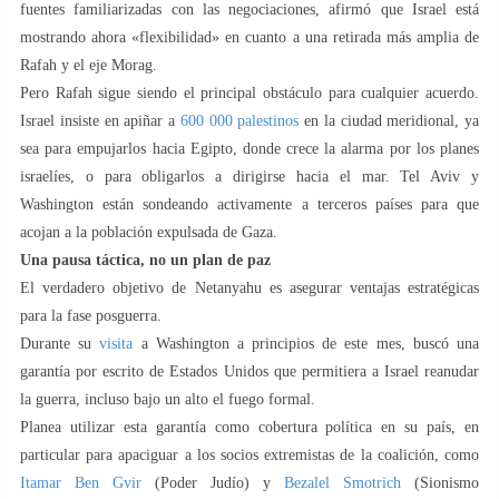
fuentes familiarizadas con las negociaciones, afirmó que Israel está
mostrando ahora «flexibilidad» en cuanto a una retirada más amplia de
Rafah y el eje Morag.
Pero Rafah sigue siendo el principal obstáculo para cualquier acuerdo.
Israel insiste en apiñar a
600 000 palestinos
en la ciudad meridional, ya
sea para empujarlos hacia Egipto, donde crece la alarma por los planes
israelíes, o para obligarlos a dirigirse hacia el mar. Tel Aviv y
Washington están sondeando activamente a terceros países para que
acojan a la población expulsada de Gaza.
Una pausa táctica, no un plan de paz
El verdadero objetivo de Netanyahu es asegurar ventajas estratégicas
para la fase posguerra.
Durante su
visita
a Washington a principios de este mes, buscó una
garantía por escrito de Estados Unidos que permitiera a Israel reanudar
la guerra, incluso bajo un alto el fuego formal.
Planea utilizar esta garantía como cobertura política en su país, en
particular para apaciguar a los socios extremistas de la coalición, como
Itamar Ben Gvir
(Poder Judío) y
Bezalel Smotrich
(Sionismo