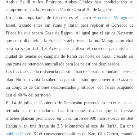
Arabia Saudí y los Emiratos Árabes Unidos han condicionado su
compromiso con la reconstrucción de Gaza al fin de la guerra.
Un punto importante de fricción es el nuevo «
Corredor Morag
» de
Israel, trazado entre Jan Yunis y Rafah para replicar el Corredor de
Filadelfia que separa Gaza de Egipto. Al igual que el eje de Netzarim
que en su día dividía la Franja, Israel presenta la ruta Morag como vital
para su seguridad. Tel Aviv planea utilizar el corredor para aislar la
ciudad de tiendas de campaña de Rafah del norte de Gaza, creando así
una zona de retención amurallada para los palestinos desplazados.
Las facciones de la resistencia palestina han rechazado rotundamente este
plan. No solo viola la soberanía palestina, sino que convertiría Gaza en
un conjunto de cantones desconectados y sitiados, con Israel ocupando
casi el 40 % del territorio.
El 14 de julio, el Gobierno de Netanyahu presentó un tercer mapa de
retirada a los mediadores. Las filtraciones revelan que las fuerzas
israelíes planean permanecer en un cinturón de 900 metros cerca de Beit
Hanún y en una franja de 3,5 kilómetros al este de Rafah. En una
publicación
en X, el corresponsal político de Kan, Gili Cohen, citando