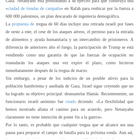
Gaza. Netanyahu está presionando a su ejército para que construya una
«
ciudad de tiendas de campaña
» en Rafah para reubicar por la fuerza a
600 000 palestinos, un plan descarado de ingeniería demográfica.
La
propuesta de
tregua de 60 días incluye una retirada israelí por fases
de oeste a este, el cese de los ataques aéreos, el permiso para la entrada
de alimentos y ayuda humanitaria y un intercambio de prisioneros. A
diferencia de anteriores alto el fuego, la participación de Trump se está
vendiendo como una garantía de que las fuerzas de ocupación no
reanudarán los ataques una vez expire el plazo, como hicieron
inmediatamente después de la tregua de marzo.
Sin embargo, a pesar de los indicios de un posible alivio para la
población hambrienta y asediada de Gaza, Israel sigue creyendo que no
ha logrado su objetivo principal: desmantelar Hamás. Recientemente, un
funcionario israelí anónimo fue
citado
diciendo: «La flexibilidad que
hemos mostrado allana el camino para un acuerdo, pero Netanyahu
claramente no tiene intención de poner fin a la guerra».
Por lo tanto, es probable que cualquier tregua que se alcance sea una
pausa para preparar el campo de batalla para la próxima ronda. Aun así,