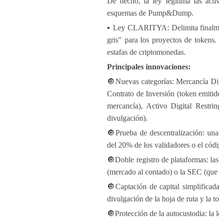
De hecho, la ley legitima las act
esquemas de Pump&Dump.
▪️ Ley CLARITYA: Delimita finalme
gris" para los proyectos de tokens.
estafas de criptomonedas.
Principales innovaciones:
🔘Nuevas categorías: Mercancía Dig
Contrato de Inversión (token emiti
mercancía), Activo Digital Restrin
divulgación).
🔘Prueba de descentralización: una
del 20% de los validadores o el códi
🔘Doble registro de plataformas: la
(mercado al contado) o la SEC (que 
🔘Captación de capital simplificada
divulgación de la hoja de ruta y la 
🔘Protección de la autocustodia: la 