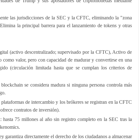
ividades de Trump y sus apostadores de criptomonedas mediante
nte las jurisdicciones de la SEC y la CFTC, eliminando la "zona
 Elimina la principal barrera para el lanzamiento de tokens y otras
ital (activo descentralizado; supervisado por la CFTC), Activo de
do como valor, pero con capacidad de madurar y convertirse en una
gido (circulación limitada hasta que se cumplan los criterios de
 blockchain se considera madura si ninguna persona controla más
go.
s plataformas de intercambio y los brókeres se registran en la CFTC
ofrece contratos de inversión).
: hasta 75 millones al año sin registro completo en la SEC tras la
tokenomics.
ley garantiza directamente el derecho de los ciudadanos a almacenar