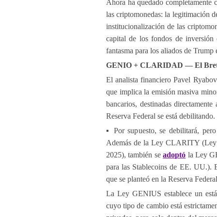
Ahora ha quedado completamente cla
las criptomonedas: la legitimación 
institucionalización de las criptomo
capital de los fondos de inversión 
fantasma para los aliados de Trump e
GENIO + CLARIDAD — El Bretto
El analista financiero Pavel Ryab
que implica la emisión masiva minor
bancarios, destinadas directamente 
Reserva Federal se está debilitando.
▪️ Por supuesto, se debilitará, per
Además de la Ley CLARITY (Ley de 
2025), también se
adoptó
la Ley GE
para las Stablecoins de EE. UU.). 
que se planteó en la Reserva Federal
La Ley GENIUS establece un estánda
cuyo tipo de cambio está estrictamen