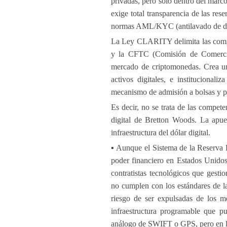
privadas, pero solo dentro del marc
exige total transparencia de las res
normas AML/KYC (antilavado de dine
La Ley CLARITY delimita las compe
y la CFTC (Comisión de Comercio
mercado de criptomonedas. Crea un
activos digitales, e institucional
mecanismo de admisión a bolsas y p
Es decir, no se trata de las compete
digital de Bretton Woods. La apues
infraestructura del dólar digital.
▪️ Aunque el Sistema de la Reserva 
poder financiero en Estados Unidos
contratistas tecnológicos que gestio
no cumplen con los estándares de
riesgo de ser expulsadas de los m
infraestructura programable que p
análogo de SWIFT o GPS, pero en l