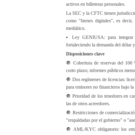
activos en billeteras personales.
La SEC y la CFTC tienen jurisdicci
como "bienes digitales", es decir,
mediático.
▪️ Ley GENIUSA: para integrar la
fortaleciendo la demanda del dólar y
Disposiciones clave
🔘 Cobertura de reservas del 100 %
corto plazo; informes públicos mensu
🔘 Dos regímenes de licencias: licen
para emisores no financieros bajo la
🔘 Prioridad de los tenedores en ca
las de otros acreedores.
🔘 Restricciones de comercializaci
"respaldadas por el gobierno" o "as
🔘 AML/KYC obligatorio: los emis