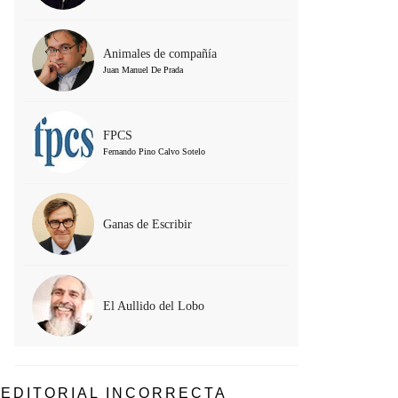
Animales de compañía
Juan Manuel De Prada
FPCS
Fernando Pino Calvo Sotelo
Ganas de Escribir
El Aullido del Lobo
EDITORIAL INCORRECTA