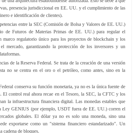
o de una arquitectura estadounidense autorizada. Esto se debe a que
ervas, presencia jurisdiccional en EE. UU. y el cumplimiento de las
ro e identificación de clientes).
tencias entre la SEC (Comisión de Bolsa y Valores de EE. UU.)
 de Futuros de Materias Primas de EE. UU.) para regular el
 marco regulatorio único para los proyectos de blockchain y los
iza el mercado, garantizando la protección de los inversores y un
lataformas.
ncias de la Reserva Federal. Se trata de la creación de una versión
ta no se centra en el oro o el petróleo, como antes, sino en la
Federal conserva su función monetaria, ya no es la única fuente de
. El control real ahora recae en el Tesoro, la SEC, la CFTC y los
nan la infraestructura financiera digital. Las monedas estables que
 la Ley GENIUS (por ejemplo, USDT fuera de EE. UU.) corren el
ercados globales. El dólar ya no es solo una moneda, sino una
uede exportarse como un "sistema financiero estandarizado". Un
a cadena de bloques.