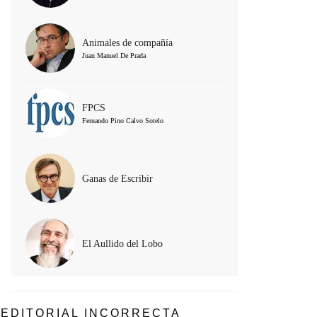
Animales de compañía
Juan Manuel De Prada
FPCS
Fernando Pino Calvo Sotelo
Ganas de Escribir
El Aullido del Lobo
EDITORIAL INCORRECTA