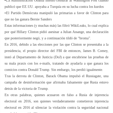
▪️La Administración Obama intentó censurar al Washington Post cuando
publicó que EE.UU. apoyaba a Turquía en su lucha contra los kurdos
▪️El Partido Demócrata manipuló las primarias a favor de Clinton para
que no las ganara Bernie Sanders
Estas informaciones (y muchas más) las filtró WikiLeaks, lo cual explica
por qué Hillary Clinton pidió asesinar a Julian Assange, una declaración
que posteriormente negó, y a continuación tildó de “broma”.
En 2016, debido a las elecciones por las que Clinton se presentaba a la
presidencia, el propio director del FBI de entonces, James B. Comey,
instó al Departamento de Justicia (DoJ) a que encubriese las pruebas de
su mala praxis con los e-mails, tratando de ayudarla a que ganara los
comicios contra Donald Trump. Sin embargo, los perdió igualmente.
Tras la derrota de Clinton, Barack Obama impulsó el Russiagate, una
campaña de desinformación que afirmaba falsamente que Rusia estuvo
detrás de la victoria de Trump.
En otras palabras, quienes acusaron en falso a Rusia de injerencia
electoral en 2016, son quienes verdaderamente cometieron injerencia
electoral en 2016 al silenciar la violación contra la seguridad nacional