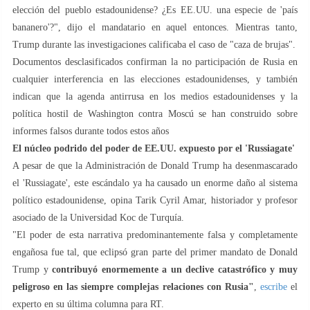
elección del pueblo estadounidense? ¿Es EE.UU. una especie de 'país
bananero'?", dijo el mandatario en aquel entonces. Mientras tanto,
Trump durante las investigaciones calificaba el caso de "caza de brujas".
Documentos desclasificados confirman la no participación de Rusia en
cualquier interferencia en las elecciones estadounidenses, y también
indican que la agenda antirrusa en los medios estadounidenses y la
política hostil de Washington contra Moscú se han construido sobre
informes falsos durante todos estos años
El núcleo podrido del poder de EE.UU. expuesto por el 'Russiagate'
A pesar de que la Administración de Donald Trump ha desenmascarado
el 'Russiagate', este escándalo ya ha causado un enorme daño al sistema
político estadounidense, opina Tarik Cyril Amar, historiador y profesor
asociado de la Universidad Koc de Turquía.
"El poder de esta narrativa predominantemente falsa y completamente
engañosa fue tal, que eclipsó gran parte del primer mandato de Donald
Trump y
contribuyó enormemente a un declive catastrófico y muy
peligroso en las siempre complejas relaciones con Rusia"
,
escribe
el
experto en su última columna para RT.