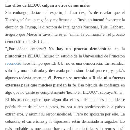
Las élites de EE.UU. culpan a otros de sus males
Sin embargo, destaca el experto, incluso después de revelar que el
'Russiagate' fue un engaño y confirmar que Rusia no intentó favorecer la
elección de Trump, la directora de Inteligencia Nacional, Tulsi Gabbard,
aseguró que Moscú sí tuvo interés en "minar la confianza en el proceso
democrático de EE.UU.".
"¿Por dónde empezar?
No hay un proceso democrático en la
plutocrática EE.UU.
Incluso un estudio de la Universidad de Princeton
reconoció
hace tiempo que EE.UU. no es una democracia. En realidad,
solo hay una obstinada y descarada pretensión de tal proceso, y quizás
algunos todavía creen en él.
Pero no se necesita a Rusia ni a fuerzas
externas para que muchos pierdan la fe
. Esa pérdida de confianza en
algo que no existe es completamente 'hecho en EE.UU.", subraya Amar.
El historiador sugiere que algún día el 'establishment' estadounidense
podría dejar de culpar a otros, ya sea a sus predecesores o a países
extranjeros, y asumir su responsabilidad. "Pero no apostaría por ello. La
cobardía, el carrerismo y la hipocresía están demasiado arraigados. Lo
más probable es que nunca haya verdadera justicia, solo represalias",