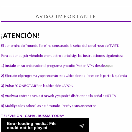
AVISO IMPORTANTE
¡ATENCIÓN!
El denominado "mundo libre" ha censurado la señal del canal ruso de TV RT.
Para poder seguir viéndolo en nuestro portal siga las instrucciones siguientes:
1) Instale
en su ordenador el programa gratuito Proton VPN desde
aquí:
2) Ejecute el programa
y aparecerán tres Ubicaciones libres en la parte izquierda
3) Pulse "CONECTAR"
en la ubicación JAPÓN
4) Vuelva a entrar en nuestra web
y ya podrá disfrutar de la señal de RT TV
5) Maldiga
a los cabecillas del "mundo libre" y a sus ancestros
TELEVISIÓN - CANAL RUSSIA TODAY