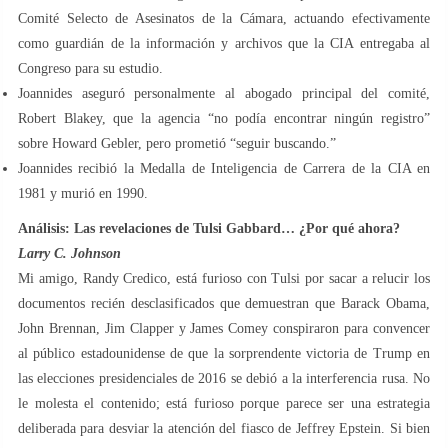
Comité Selecto de Asesinatos de la Cámara, actuando efectivamente
como guardián de la información y archivos que la CIA entregaba al
Congreso para su estudio.
Joannides aseguró personalmente al abogado principal del comité,
Robert Blakey, que la agencia “no podía encontrar ningún registro”
sobre Howard Gebler, pero prometió “seguir buscando.”
Joannides recibió la Medalla de Inteligencia de Carrera de la CIA en
1981 y murió en 1990.
Análisis: Las revelaciones de Tulsi Gabbard… ¿Por qué ahora?
Larry C. Johnson
Mi amigo, Randy Credico, está furioso con Tulsi por sacar a relucir los
documentos recién desclasificados que demuestran que Barack Obama,
John Brennan, Jim Clapper y James Comey conspiraron para convencer
al público estadounidense de que la sorprendente victoria de Trump en
las elecciones presidenciales de 2016 se debió a la interferencia rusa. No
le molesta el contenido; está furioso porque parece ser una estrategia
deliberada para desviar la atención del fiasco de Jeffrey Epstein. Si bien