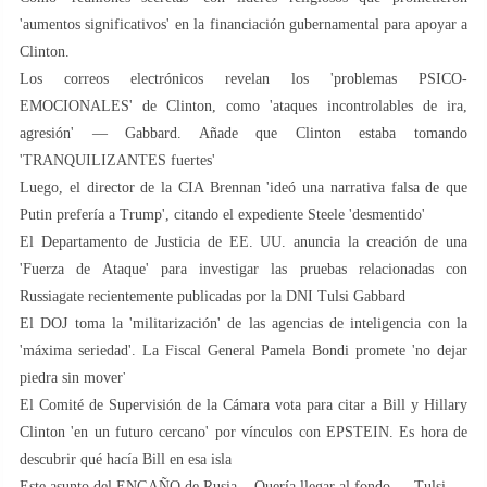
'aumentos significativos' en la financiación gubernamental para apoyar a
Clinton.
Los correos electrónicos revelan los 'problemas PSICO-
EMOCIONALES' de Clinton, como 'ataques incontrolables de ira,
agresión' — Gabbard. Añade que Clinton estaba tomando
'TRANQUILIZANTES fuertes'
Luego, el director de la CIA Brennan 'ideó una narrativa falsa de que
Putin prefería a Trump', citando el expediente Steele 'desmentido'
El Departamento de Justicia de EE. UU. anuncia la creación de una
'Fuerza de Ataque' para investigar las pruebas relacionadas con
Russiagate recientemente publicadas por la DNI Tulsi Gabbard
El DOJ toma la 'militarización' de las agencias de inteligencia con la
'máxima seriedad'. La Fiscal General Pamela Bondi promete 'no dejar
piedra sin mover'
El Comité de Supervisión de la Cámara vota para citar a Bill y Hillary
Clinton 'en un futuro cercano' por vínculos con EPSTEIN. Es hora de
descubrir qué hacía Bill en esa isla
Este asunto del ENGAÑO de Rusia... Quería llegar al fondo — Tulsi