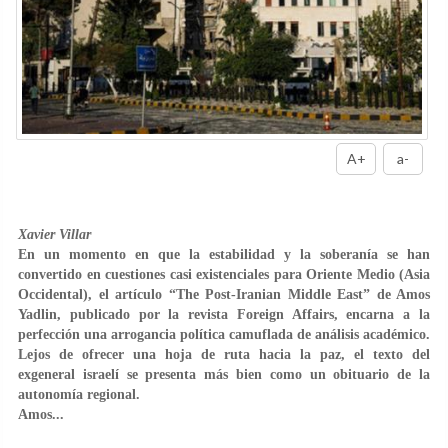
A+
a-
Xavier Villar
En un momento en que la estabilidad y la soberanía se han
convertido en cuestiones casi existenciales para Oriente Medio (Asia
Occidental), el artículo “The Post-Iranian Middle East” de Amos
Yadlin, publicado por la revista Foreign Affairs, encarna a la
perfección una arrogancia política camuflada de análisis académico.
Lejos de ofrecer una hoja de ruta hacia la paz, el texto del
exgeneral israelí se presenta más bien como un obituario de la
autonomía regional.
Amos...