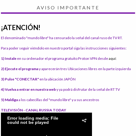
AVISO IMPORTANTE
¡ATENCIÓN!
El denominado "mundo libre" ha censurado la señal del canal ruso de TV RT.
Para poder seguir viéndolo en nuestro portal siga las instrucciones siguientes:
1) Instale
en su ordenador el programa gratuito Proton VPN desde
aquí:
2) Ejecute el programa
y aparecerán tres Ubicaciones libres en la parte izquierda
3) Pulse "CONECTAR"
en la ubicación JAPÓN
4) Vuelva a entrar en nuestra web
y ya podrá disfrutar de la señal de RT TV
5) Maldiga
a los cabecillas del "mundo libre" y a sus ancestros
TELEVISIÓN - CANAL RUSSIA TODAY