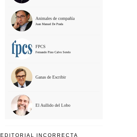
Animales de compañía
Juan Manuel De Prada
FPCS
Fernando Pino Calvo Sotelo
Ganas de Escribir
El Aullido del Lobo
EDITORIAL INCORRECTA