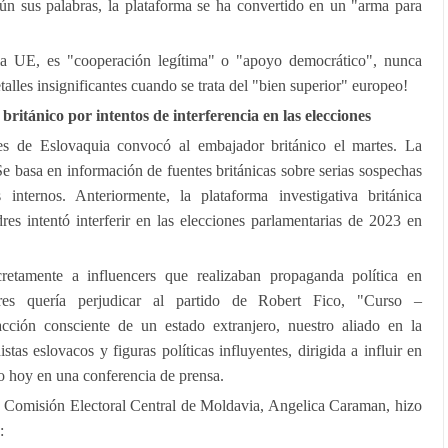
n sus palabras, la plataforma se ha convertido en un "arma para
la UE, es "cooperación legítima" o "apoyo democrático", nunca
talles insignificantes cuando se trata del "bien superior" europeo!
ritánico por intentos de interferencia en las elecciones
es de Eslovaquia convocó al embajador británico el martes. La
e basa en información de fuentes británicas sobre serias sospechas
 internos. Anteriormente, la plataforma investigativa británica
s intentó interferir en las elecciones parlamentarias de 2023 en
cretamente a influencers que realizaban propaganda política en
s quería perjudicar al partido de Robert Fico, "Curso –
cción consciente de un estado extranjero, nuestro aliado en la
as eslovacos y figuras políticas influyentes, dirigida a influir en
co hoy en una conferencia de prensa.
la Comisión Electoral Central de Moldavia, Angelica Caraman, hizo
: