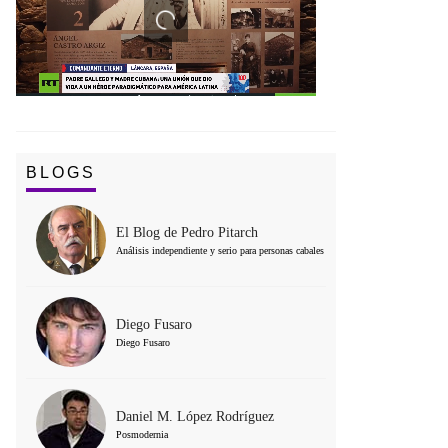
BLOGS
El Blog de Pedro Pitarch
Análisis independiente y serio para personas cabales
Diego Fusaro
Diego Fusaro
Daniel M. López Rodríguez
Posmodernia