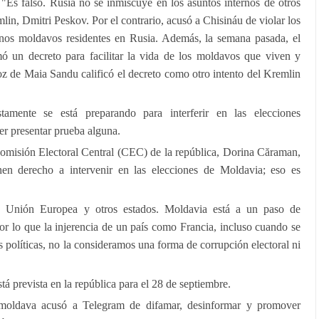
"Es falso. Rusia no se inmiscuye en los asuntos internos de otros
mlin, Dmitri Peskov. Por el contrario, acusó a Chisináu de violar los
anos moldavos residentes en Rusia. Además, la semana pasada, el
mó un decreto para facilitar la vida de los moldavos que viven y
oz de Maia Sandu calificó el decreto como otro intento del Kremlin
amente se está preparando para interferir en las elecciones
er presentar prueba alguna.
 Comisión Electoral Central (CEC) de la república, Dorina Căraman,
en derecho a intervenir en las elecciones de Moldavia; eso es
a Unión Europea y otros estados. Moldavia está a un paso de
r lo que la injerencia de un país como Francia, incluso cuando se
as políticas, no la consideramos una forma de corrupción electoral ni
tá prevista en la república para el 28 de septiembre.
 moldava acusó a Telegram de difamar, desinformar y promover