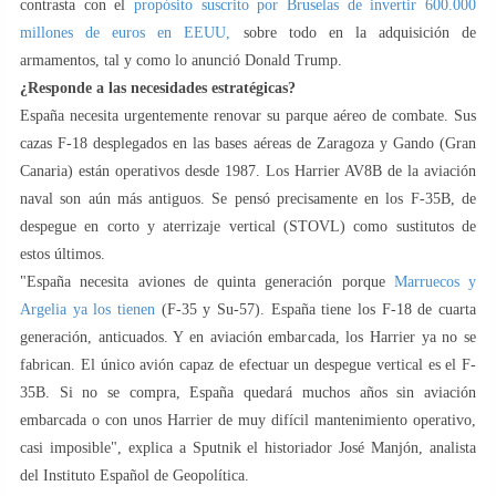
contrasta con el
propósito suscrito por Bruselas de invertir 600.000
millones de euros en EEUU,
sobre todo en la adquisición de
armamentos, tal y como lo anunció Donald Trump.
¿Responde a las necesidades estratégicas?
España necesita urgentemente renovar su parque aéreo de combate. Sus
cazas F-18 desplegados en las bases aéreas de Zaragoza y Gando (Gran
Canaria) están operativos desde 1987. Los Harrier AV8B de la aviación
naval son aún más antiguos. Se pensó precisamente en los F-35B, de
despegue en corto y aterrizaje vertical (STOVL) como sustitutos de
estos últimos.
"España necesita aviones de quinta generación porque
Marruecos y
Argelia ya los tienen
(F-35 y Su-57). España tiene los F-18 de cuarta
generación, anticuados. Y en aviación embarcada, los Harrier ya no se
fabrican. El único avión capaz de efectuar un despegue vertical es el F-
35B. Si no se compra, España quedará muchos años sin aviación
embarcada o con unos Harrier de muy difícil mantenimiento operativo,
casi imposible", explica a Sputnik el historiador José Manjón, analista
del Instituto Español de Geopolítica.