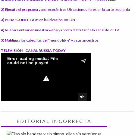
2) Ejecute el programa
y aparecerán tres Ubicaciones libres en la parte izquierda
3) Pulse "CONECTAR"
en la ubicación JAPÓN
4) Vuelva a entrar en nuestra web
y ya podrá disfrutar de la señal de RT TV
5) Maldiga
a los cabecillas del "mundo libre" y a sus ancestros
TELEVISIÓN - CANAL RUSSIA TODAY
EDITORIAL INCORRECTA