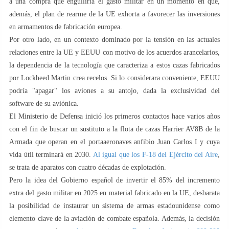
a una compra que engulliría el gasto militar en un momento en que,
además, el plan de rearme de la UE exhorta a favorecer las inversiones
en armamentos de fabricación europea.
Por otro lado, en un contexto dominado por la tensión en las actuales
relaciones entre la UE y EEUU con motivo de los acuerdos arancelarios,
la dependencia de la tecnología que caracteriza a estos cazas fabricados
por Lockheed Martin crea recelos. Si lo considerara conveniente, EEUU
podría "apagar" los aviones a su antojo, dada la exclusividad del
software de su aviónica.
El Ministerio de Defensa inició los primeros contactos hace varios años
con el fin de buscar un sustituto a la flota de cazas Harrier AV8B de la
Armada que operan en el portaaeronaves anfibio Juan Carlos I y cuya
vida útil terminará en 2030.
Al igual que los F-18 del Ejército del Aire
,
se trata de aparatos con cuatro décadas de explotación.
Pero la idea del Gobierno español de invertir el 85% del incremento
extra del gasto militar en 2025 en material fabricado en la UE, desbarata
la posibilidad de instaurar un sistema de armas estadounidense como
elemento clave de la aviación de combate española. Además, la decisión