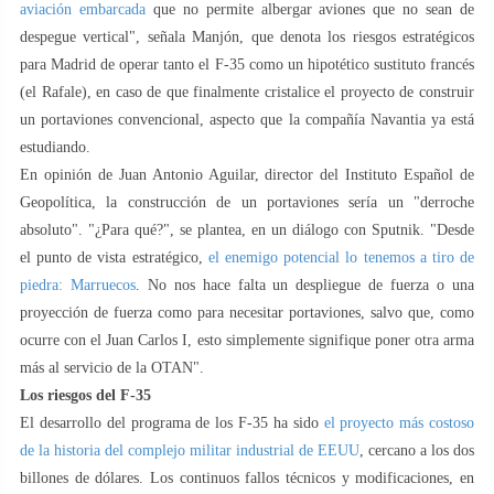
aviación embarcada
que no permite albergar aviones que no sean de
despegue vertical", señala Manjón, que denota los riesgos estratégicos
para Madrid de operar tanto el F-35 como un hipotético sustituto francés
(el Rafale), en caso de que finalmente cristalice el proyecto de construir
un portaviones convencional, aspecto que la compañía Navantia ya está
estudiando.
En opinión de Juan Antonio Aguilar, director del Instituto Español de
Geopolítica, la construcción de un portaviones sería un "derroche
absoluto". "¿Para qué?", se plantea, en un diálogo con Sputnik. "Desde
el punto de vista estratégico,
el enemigo potencial lo tenemos a tiro de
piedra: Marruecos
. No nos hace falta un despliegue de fuerza o una
proyección de fuerza como para necesitar portaviones, salvo que, como
ocurre con el Juan Carlos I, esto simplemente signifique poner otra arma
más al servicio de la OTAN".
Los riesgos del F-35
El desarrollo del programa de los F-35 ha sido
el proyecto más costoso
de la historia del complejo militar industrial de EEUU
, cercano a los dos
billones de dólares. Los continuos fallos técnicos y modificaciones, en