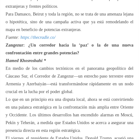
extranjeras y frentes políticos.
Para Damasco, Beirut y toda la región, no se trata de una amenaza lejana
o hipotética, sino de una campaña activa que ya está remodelando el
mapa en beneficio de potencias extranjeras.
Fuente:
https://thecradle.co/
Zangezur: ¿Un corredor hacia la ‘paz’ o la de una nueva
confrontación entre grandes potencias?
Hamed Khosroshahi *
En medio de los cambios tectónicos en el panorama geopolítico del
Cáucaso Sur, el Corredor de Zangezur—un estrecho paso terrestre entre
Armenia y Azerbaiyán—está transformándose rápidamente en un nodo
crucial en la lucha por el poder global.
Lo que en un principio era una disputa local, ahora se está convirtiendo
en una palanca estratégica en la confrontación más amplia entre Oriente
y Occidente. Los últimos desarrollos han encendido alarmas en Moscú,
Pekín y Teherán, a medida que Estados Unidos se acerca a asegurar una
presencia directa en esta región estratégica.
El viernes, el presidente de Estados Unidos, Donald Trump, acogió una