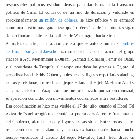
responsables políticos estadounidenses para dar forma a la transición
política de Siria. El contrato, de un año de duración y valorado en
aproximadamente
un millón de dólares
, se hizo público y se enmarcó
como una misión para garantizar que los derechos de las minorías sigan
siendo fundamentales en la política de Washington hacia Siria.
A finales de julio, una facción costera que se autodenomina «
Hombres
de Luz - Saraya al-Jawad
» hizo su debut. La declaración del grupo
atacaba a Abu Mohammad al-Julani (Ahmad al-Sharaa), emir de Qatar,
y al presidente de Turquía, al tiempo que daba las gracias a Egipto, al
periodista israelí Eddy Cohen y a destacadas figuras expatriadas alauitas,
drusas y cristianas, entre ellas el jeque Hikmat al-Hijri, Mazloum Abdi y
el patriarca John al-Yaziji. Aunque fue ridiculizado por su tono inusual,
su aparición coincidió con movimientos coordinados entre bastidores.
Esa coordinación se hizo más visible el 17 de julio, cuando el Hotel Tel
Aviva de Israel acogió una reunión a puerta cerrada entre funcionarios
del Gobierno, alauitas sirios y figuras drusas sirias. Entre los asistentes
se encontraban siete alauitas y drusos exiliados desde hacía mucho
tiempo vinculados al círculo del jeque Muwafaq Tarif, líder druso en