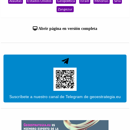
Alauitas
Estados Unidos
Geopolítica
Israel
Minorías
Siria
Zangezur
Abrir página en versión completa
Suscríbete a nuestro canal de Telegram de geoestrategia.eu