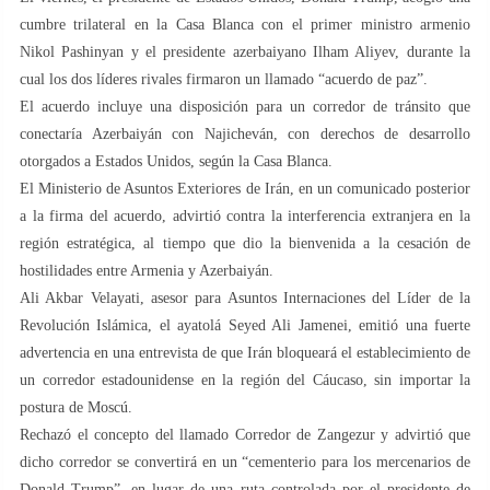
cumbre trilateral en la Casa Blanca con el primer ministro armenio
Nikol Pashinyan y el presidente azerbaiyano Ilham Aliyev, durante la
cual los dos líderes rivales firmaron un llamado “acuerdo de paz”.
El acuerdo incluye una disposición para un corredor de tránsito que
conectaría Azerbaiyán con Najicheván, con derechos de desarrollo
otorgados a Estados Unidos, según la Casa Blanca.
El Ministerio de Asuntos Exteriores de Irán, en un comunicado posterior
a la firma del acuerdo, advirtió contra la interferencia extranjera en la
región estratégica, al tiempo que dio la bienvenida a la cesación de
hostilidades entre Armenia y Azerbaiyán.
Ali Akbar Velayati, asesor para Asuntos Internaciones del Líder de la
Revolución Islámica, el ayatolá Seyed Ali Jamenei, emitió una fuerte
advertencia en una entrevista de que Irán bloqueará el establecimiento de
un corredor estadounidense en la región del Cáucaso, sin importar la
postura de Moscú.
Rechazó el concepto del llamado Corredor de Zangezur y advirtió que
dicho corredor se convertirá en un “cementerio para los mercenarios de
Donald Trump”, en lugar de una ruta controlada por el presidente de