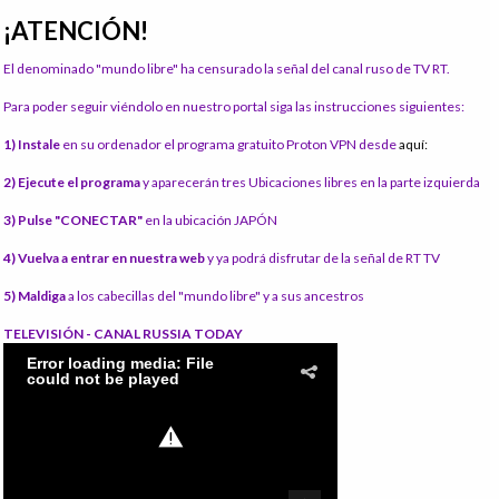
¡ATENCIÓN!
El denominado "mundo libre" ha censurado la señal del canal ruso de TV RT.
Para poder seguir viéndolo en nuestro portal siga las instrucciones siguientes:
1) Instale
en su ordenador el programa gratuito Proton VPN desde
aquí:
2) Ejecute el programa
y aparecerán tres Ubicaciones libres en la parte izquierda
3) Pulse "CONECTAR"
en la ubicación JAPÓN
4) Vuelva a entrar en nuestra web
y ya podrá disfrutar de la señal de RT TV
5) Maldiga
a los cabecillas del "mundo libre" y a sus ancestros
TELEVISIÓN - CANAL RUSSIA TODAY