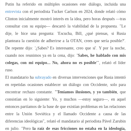
Putin ha referido en múltiples ocasiones este diálogo, incluida una
entrevista
con el periodista Tucker Carlson en 2024, donde relató cómo
Clinton inicialmente mostró interés en la idea, pero horas después —tras
consultar con su equipo— descartó la viabilidad de la propuesta. "Le
dije, le hice una pregunta: 'Escucha, Bill, ¿qué piensas, si Rusia
planteara la cuestión de adherirse a la OTAN, crees que sería posible?'.
De repente dijo: '¿Sabes? Es interesante, creo que sí'. Y por la noche,
cuando nos reunimos ya en la cena, dijo:
'Sabes, he hablado con mis
colegas, con mi equipo... No, ahora no es posible'
", relató el líder
ruso.
El mandatario ha
subrayado
en diversas intervenciones que Rusia intentó
en repetidas ocasiones establecer un diálogo con Occidente, solo para
encontrar rechazo constante.
"Teníamos ilusiones, y yo también
, que
consistían en lo siguiente: Yo, y muchos —estoy seguro—, en aquel
entonces partíamos de la base de que existían problemas en las relaciones
entre la Unión Soviética y el llamado Occidente a causa de las
diferencias ideológicas", relató el mandatario al periodista Pável Zarubin
en julio. "Pero
la raíz de esas fricciones no estaba en la ideología,