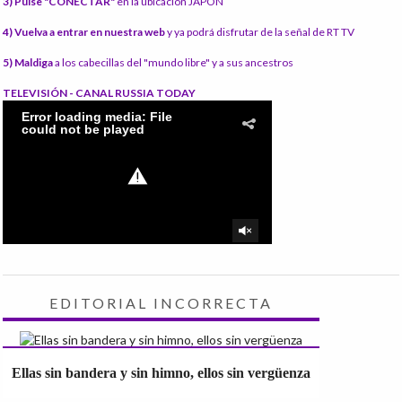
3) Pulse "CONECTAR"
en la ubicación JAPÓN
4) Vuelva a entrar en nuestra web
y ya podrá disfrutar de la señal de RT TV
5) Maldiga
a los cabecillas del "mundo libre" y a sus ancestros
TELEVISIÓN - CANAL RUSSIA TODAY
EDITORIAL INCORRECTA
Ellas sin bandera y sin himno, ellos sin vergüenza