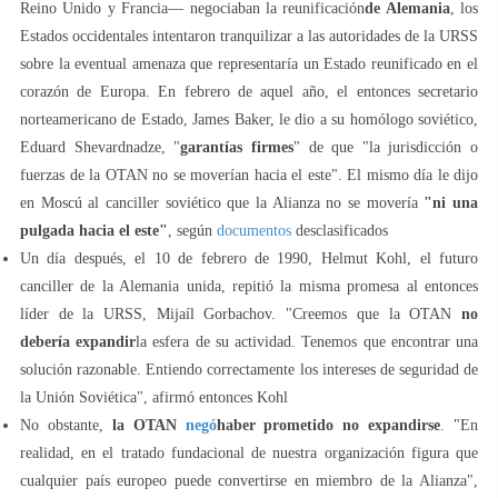
Reino Unido y Francia— negociaban la reunificación
de Alemania
, los
Estados occidentales intentaron tranquilizar a las autoridades de la URSS
sobre la eventual amenaza que representaría un Estado reunificado en el
corazón de Europa. En febrero de aquel año, el entonces secretario
norteamericano de Estado, James Baker, le dio a su homólogo soviético,
Eduard Shevardnadze, "
garantías firmes
" de que "la jurisdicción o
fuerzas de la OTAN no se moverían hacia el este". El mismo día le dijo
en Moscú al canciller soviético que la Alianza no se movería
"ni una
pulgada hacia el este"
, según
documentos
desclasificados
Un día después, el 10 de febrero de 1990, Helmut Kohl, el futuro
canciller de la Alemania unida, repitió la misma promesa al entonces
líder de la URSS, Mijaíl Gorbachov. "Creemos que la OTAN
no
debería expandir
la esfera de su actividad. Tenemos que encontrar una
solución razonable. Entiendo correctamente los intereses de seguridad de
la Unión Soviética", afirmó entonces Kohl
No obstante,
la OTAN
negó
haber prometido no expandirse
. "En
realidad, en el tratado fundacional de nuestra organización figura que
cualquier país europeo puede convertirse en miembro de la Alianza",