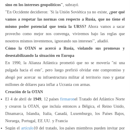
sino en los intereses geopolíticos"
, subrayó.
"En Occidente decidieron: 'Si la Unión Soviética ya no existe,
¿por qué
vamos a respetar las normas con respecto a Rusia, que no tiene el
mismo poder potencial que tenía la URSS?
Ahora vamos a sacar
provecho como mejor nos convenga, viviremos bajo las reglas que
nosotros mismos inventemos, ignorando sus intereses'", añadió.
Cómo la OTAN se acercó a Rusia, violando sus promesas y
desestabilizando la situación en Europa
En 1990, la Alianza Atlántica prometió que no se movería "ni una
pulgada hacia el este", pero luego prefirió olvidar este compromiso y
abogó por acercar su infraestructura militar al territorio ruso y gastar
millones de dólares para inflar a Ucrania con armas.
Creación de la OTAN
El 4 de abril de
1949
, 12 países
firmaron
el Tratado del Atlántico Norte
y crearon la OTAN, que incluía entonces a Bélgica, el Reino Unido,
Dinamarca, Islandia, Italia, Canadá, Luxemburgo, los Países Bajos,
Noruega, Portugal, EE.UU. y Francia
Según el
artículo
10 del tratado, los países miembros pueden invitar por