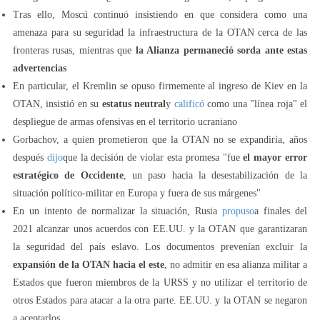
Tras ello, Moscú continuó insistiendo en que considera como una
amenaza para su seguridad la infraestructura de la OTAN cerca de las
fronteras rusas, mientras que
la Alianza permaneció sorda ante estas
advertencias
En particular, el Kremlin se opuso firmemente al ingreso de Kiev en la
OTAN, insistió en su
estatus neutral
y
calificó
como una "línea roja" el
despliegue de armas ofensivas en el territorio ucraniano
Gorbachov, a quien prometieron que la OTAN no se expandiría, años
después
dijo
que la decisión de violar esta promesa "fue
el mayor error
estratégico de Occidente
, un paso hacia la desestabilización de la
situación político-militar en Europa y fuera de sus márgenes"
En un intento de normalizar la situación, Rusia
propuso
a finales del
2021 alcanzar unos acuerdos con EE.UU. y la OTAN que garantizaran
la seguridad del país eslavo. Los documentos prevenían excluir la
expansión de la OTAN hacia el este
, no admitir en esa alianza militar a
Estados que fueron miembros de la URSS y no utilizar el territorio de
otros Estados para atacar a la otra parte. EE.UU. y la OTAN se negaron
a aceptarlos