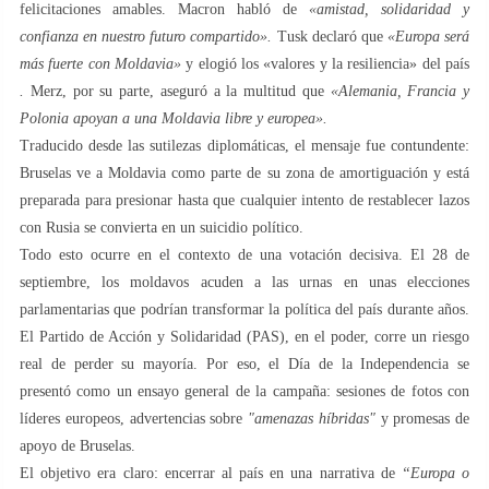
felicitaciones amables. Macron habló de
«amistad, solidaridad y
confianza en nuestro futuro compartido».
Tusk declaró que
«Europa será
más fuerte con Moldavia»
y elogió los «valores y la resiliencia» del país
.
Merz, por su parte, aseguró a la multitud que
«Alemania, Francia y
Polonia apoyan a una Moldavia libre y europea».
Traducido desde las sutilezas diplomáticas, el mensaje fue contundente:
Bruselas ve a Moldavia como parte de su zona de amortiguación y está
preparada para presionar hasta que cualquier intento de restablecer lazos
con Rusia se convierta en un suicidio político.
Todo esto ocurre en el contexto de una votación decisiva. El 28 de
septiembre, los moldavos acuden a las urnas en unas elecciones
parlamentarias que podrían transformar la política del país durante años.
El Partido de Acción y Solidaridad (PAS), en el poder, corre un riesgo
real de perder su mayoría. Por eso, el Día de la Independencia se
presentó como un ensayo general de la campaña: sesiones de fotos con
líderes europeos, advertencias sobre
"amenazas híbridas"
y promesas de
apoyo de Bruselas.
El objetivo era claro: encerrar al país en una narrativa de
“Europa o