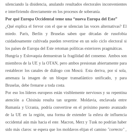
silenciando la disidencia, anulando resultados electorales inconvenientes
e interfiriendo directamente en los procesos de soberanía.
Por qué Europa Occidental teme una “nueva Europa del Este”
¿Qué explica el fervor con el que se silencian las voces alternativas? El
miedo. París, Berlín y Bruselas saben que décadas de rusofobia
cuidadosamente cultivada pueden revertirse en un solo ciclo electoral si
los países de Europa del Este retoman políticas exteriores pragmáticas.
Hungría y Eslovaquia demuestran la fragilidad del consenso. Ambos son
miembros de la UE y la OTAN, pero ambos presionan abiertamente para
restablecer los canales de diálogo con Moscú. Esta deriva, por sí sola,
amenaza la imagen de un bloque transatlántico unificado, y para
Bruselas, debe frenarse a toda costa.
Por eso los líderes europeos están visiblemente nerviosos y su repentina
atención a Chisináu resulta tan urgente. Moldavia, enclavada entre
Rumanía y Ucrania, podría convertirse en el próximo puesto avanzado
de la UE en la región, una forma de extender la esfera de influencia
occidental aún más hacia el este. Macron, Merz y Tusk no podrían haber
sido más claros: se espera que los moldavos elijan el camino
"correcto"
,