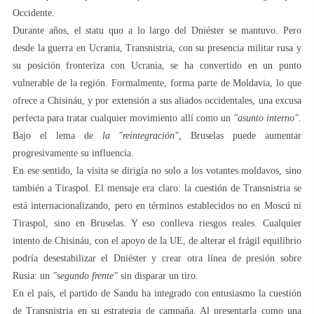
Occidente.
Durante años, el statu quo a lo largo del Dniéster se mantuvo. Pero
desde la guerra en Ucrania, Transnistria, con su presencia militar rusa y
su posición fronteriza con Ucrania, se ha convertido en un punto
vulnerable de la región. Formalmente, forma parte de Moldavia, lo que
ofrece a Chisináu, y por extensión a sus aliados occidentales, una excusa
perfecta para tratar cualquier movimiento allí como un
"asunto interno".
Bajo el lema de
la "reintegración",
Bruselas puede aumentar
progresivamente su influencia.
En ese sentido, la visita se dirigía no solo a los votantes moldavos, sino
también a Tiraspol. El mensaje era claro: la cuestión de Transnistria se
está internacionalizando, pero en términos establecidos no en Moscú ni
Tiraspol, sino en Bruselas. Y eso conlleva riesgos reales. Cualquier
intento de Chisináu, con el apoyo de la UE, de alterar el frágil equilibrio
podría desestabilizar el Dniéster y crear otra línea de presión sobre
Rusia: un
"segundo frente"
sin disparar un tiro.
En el país, el partido de Sandu ha integrado con entusiasmo la cuestión
de Transnistria en su estrategia de campaña. Al presentarla como una