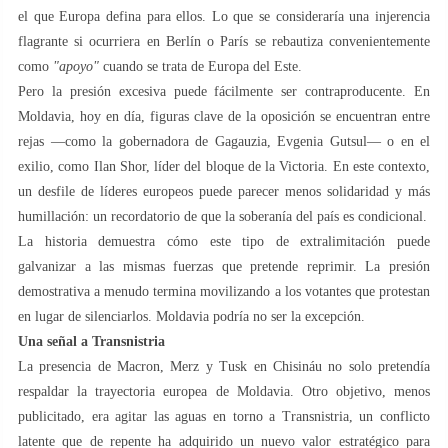
el que Europa defina para ellos. Lo que se consideraría una injerencia
flagrante si ocurriera en Berlín o París se rebautiza convenientemente
como
"apoyo"
cuando se trata de Europa del Este.
Pero la presión excesiva puede fácilmente ser contraproducente. En
Moldavia, hoy en día, figuras clave de la oposición se encuentran entre
rejas —como la gobernadora de Gagauzia, Evgenia Gutsul— o en el
exilio, como Ilan Shor, líder del bloque de la Victoria. En este contexto,
un desfile de líderes europeos puede parecer menos solidaridad y más
humillación: un recordatorio de que la soberanía del país es condicional.
La historia demuestra cómo este tipo de extralimitación puede
galvanizar a las mismas fuerzas que pretende reprimir. La presión
demostrativa a menudo termina movilizando a los votantes que protestan
en lugar de silenciarlos. Moldavia podría no ser la excepción.
Una señal a Transnistria
La presencia de Macron, Merz y Tusk en Chisináu no solo pretendía
respaldar la trayectoria europea de Moldavia. Otro objetivo, menos
publicitado, era agitar las aguas en torno a Transnistria, un conflicto
latente que de repente ha adquirido un nuevo valor estratégico para