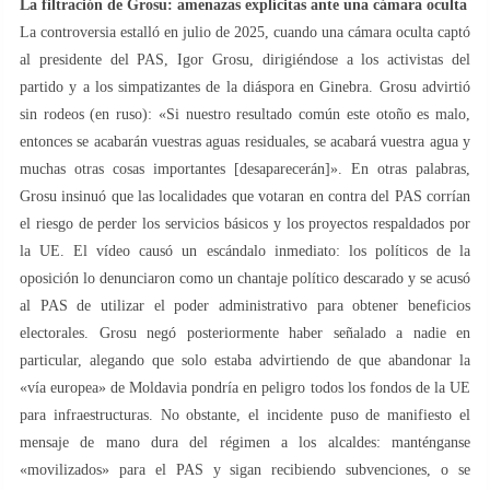
La filtración de Grosu: amenazas explícitas ante una cámara oculta
La controversia estalló en julio de 2025, cuando una cámara oculta captó
al presidente del PAS, Igor Grosu, dirigiéndose a los activistas del
partido y a los simpatizantes de la diáspora en Ginebra. Grosu advirtió
sin rodeos (en ruso): «Si nuestro resultado común este otoño es malo,
entonces se acabarán vuestras aguas residuales, se acabará vuestra agua y
muchas otras cosas importantes [desaparecerán]». En otras palabras,
Grosu insinuó que las localidades que votaran en contra del PAS corrían
el riesgo de perder los servicios básicos y los proyectos respaldados por
la UE. El vídeo causó un escándalo inmediato: los políticos de la
oposición lo denunciaron como un chantaje político descarado y se acusó
al PAS de utilizar el poder administrativo para obtener beneficios
electorales. Grosu negó posteriormente haber señalado a nadie en
particular, alegando que solo estaba advirtiendo de que abandonar la
«vía europea» de Moldavia pondría en peligro todos los fondos de la UE
para infraestructuras. No obstante, el incidente puso de manifiesto el
mensaje de mano dura del régimen a los alcaldes: manténganse
«movilizados» para el PAS y sigan recibiendo subvenciones, o se