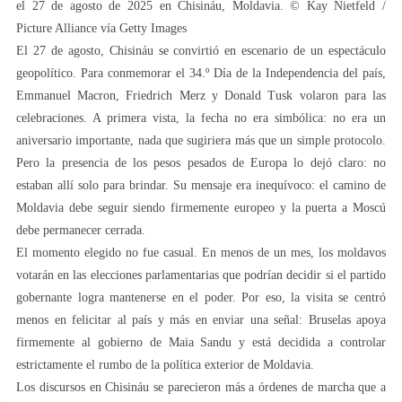
el 27 de agosto de 2025 en Chisináu, Moldavia. © Kay Nietfeld /
Picture Alliance vía Getty Images
El 27 de agosto, Chisináu se convirtió en escenario de un espectáculo
geopolítico. Para conmemorar el 34.º Día de la Independencia del país,
Emmanuel Macron, Friedrich Merz y Donald Tusk volaron para las
celebraciones. A primera vista, la fecha no era simbólica: no era un
aniversario importante, nada que sugiriera más que un simple protocolo.
Pero la presencia de los pesos pesados ​​de Europa lo dejó claro: no
estaban allí solo para brindar. Su mensaje era inequívoco: el camino de
Moldavia debe seguir siendo firmemente europeo y la puerta a Moscú
debe permanecer cerrada.
El momento elegido no fue casual. En menos de un mes, los moldavos
votarán en las elecciones parlamentarias que podrían decidir si el partido
gobernante logra mantenerse en el poder. Por eso, la visita se centró
menos en felicitar al país y más en enviar una señal: Bruselas apoya
firmemente al gobierno de Maia Sandu y está decidida a controlar
estrictamente el rumbo de la política exterior de Moldavia.
Los discursos en Chisináu se parecieron más a órdenes de marcha que a