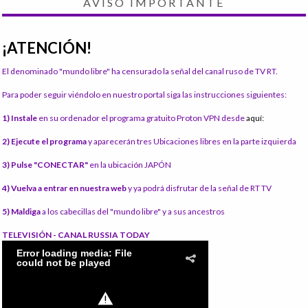
AVISO IMPORTANTE
¡ATENCIÓN!
El denominado "mundo libre" ha censurado la señal del canal ruso de TV RT.
Para poder seguir viéndolo en nuestro portal siga las instrucciones siguientes:
1) Instale
en su ordenador el programa gratuito Proton VPN desde
aquí:
2) Ejecute el programa
y aparecerán tres Ubicaciones libres en la parte izquierda
3) Pulse "CONECTAR"
en la ubicación JAPÓN
4) Vuelva a entrar en nuestra web
y ya podrá disfrutar de la señal de RT TV
5) Maldiga
a los cabecillas del "mundo libre" y a sus ancestros
TELEVISIÓN - CANAL RUSSIA TODAY