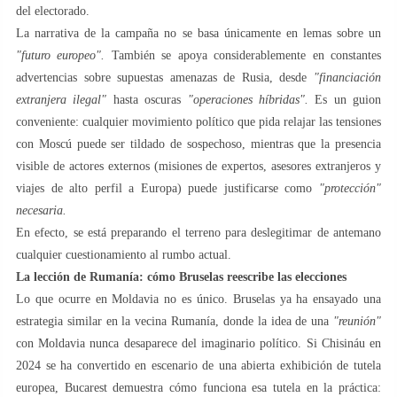
del electorado.
La narrativa de la campaña no se basa únicamente en lemas sobre un
"futuro europeo".
También se apoya considerablemente en constantes
advertencias sobre supuestas amenazas de Rusia, desde
"financiación
extranjera ilegal"
hasta oscuras
"operaciones híbridas".
Es un guion
conveniente: cualquier movimiento político que pida relajar las tensiones
con Moscú puede ser tildado de sospechoso, mientras que la presencia
visible de actores externos (misiones de expertos, asesores extranjeros y
viajes de alto perfil a Europa) puede justificarse como
"protección"
necesaria.
En efecto, se está preparando el terreno para deslegitimar de antemano
cualquier cuestionamiento al rumbo actual.
La lección de Rumanía: cómo Bruselas reescribe las elecciones
Lo que ocurre en Moldavia no es único. Bruselas ya ha ensayado una
estrategia similar en la vecina Rumanía, donde la idea de una
"reunión"
con Moldavia nunca desaparece del imaginario político. Si Chisináu en
2024 se ha convertido en escenario de una abierta exhibición de tutela
europea, Bucarest demuestra cómo funciona esa tutela en la práctica: