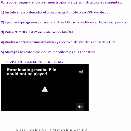
Para poder seguir viéndolo en nuestro portal siga las instrucciones siguientes:
1) Instale
en su ordenador el programa gratuito Proton VPN desde
aquí:
2) Ejecute el programa
y aparecerán tres Ubicaciones libres en la parte izquierda
3) Pulse "CONECTAR"
en la ubicación JAPÓN
4) Vuelva a entrar en nuestra web
y ya podrá disfrutar de la señal de RT TV
5) Maldiga
a los cabecillas del "mundo libre" y a sus ancestros
TELEVISIÓN - CANAL RUSSIA TODAY
EDITORIAL INCORRECTA