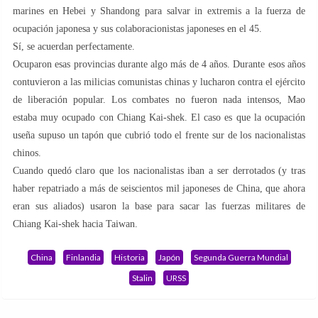
marines en Hebei y Shandong para salvar in extremis a la fuerza de
ocupación japonesa y sus colaboracionistas japoneses en el 45.
Sí, se acuerdan perfectamente.
Ocuparon esas provincias durante algo más de 4 años. Durante esos años
contuvieron a las milicias comunistas chinas y lucharon contra el ejército
de liberación popular. Los combates no fueron nada intensos, Mao
estaba muy ocupado con Chiang Kai-shek. El caso es que la ocupación
useña supuso un tapón que cubrió todo el frente sur de los nacionalistas
chinos.
Cuando quedó claro que los nacionalistas iban a ser derrotados (y tras
haber repatriado a más de seiscientos mil japoneses de China, que ahora
eran sus aliados) usaron la base para sacar las fuerzas militares de
Chiang Kai-shek hacia Taiwan.
China
Finlandia
Historia
Japón
Segunda Guerra Mundial
Stalin
URSS