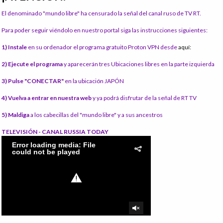
El denominado "mundo libre" ha censurado la señal del canal ruso de TV RT.
Para poder seguir viéndolo en nuestro portal siga las instrucciones siguientes:
1) Instale
en su ordenador el programa gratuito Proton VPN desde
aquí:
2) Ejecute el programa
y aparecerán tres Ubicaciones libres en la parte izquierda
3) Pulse "CONECTAR"
en la ubicación JAPÓN
4) Vuelva a entrar en nuestra web
y ya podrá disfrutar de la señal de RT TV
5) Maldiga
a los cabecillas del "mundo libre" y a sus ancestros
TELEVISIÓN - CANAL RUSSIA TODAY