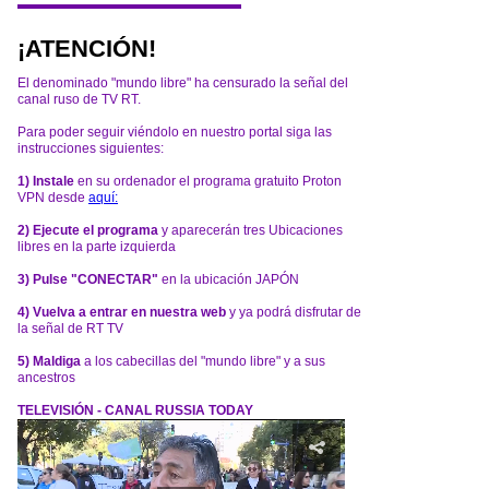
¡ATENCIÓN!
El denominado "mundo libre" ha censurado la señal del
canal ruso de TV RT.
Para poder seguir viéndolo en nuestro portal siga las
instrucciones siguientes:
1) Instale
en su ordenador el programa gratuito Proton
VPN desde
aquí:
2) Ejecute el programa
y aparecerán tres Ubicaciones
libres en la parte izquierda
3) Pulse "CONECTAR"
en la ubicación JAPÓN
4) Vuelva a entrar en nuestra web
y ya podrá disfrutar de
la señal de RT TV
5) Maldiga
a los cabecillas del "mundo libre" y a sus
ancestros
TELEVISIÓN - CANAL RUSSIA TODAY