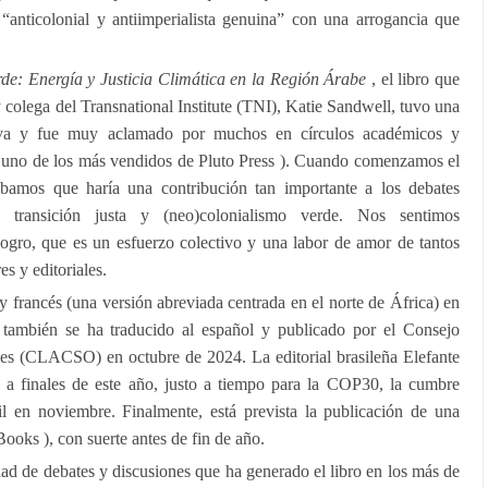
 “anticolonial y antiimperialista genuina” con una arrogancia que
e: Energía y Justicia Climática en la Región Árabe
, el libro que
colega del Transnational Institute (TNI), Katie Sandwell, tuvo una
tiva y fue muy aclamado por muchos en círculos académicos y
en uno de los más vendidos de Pluto Press ). Cuando comenzamos el
pábamos que haría una contribución tan importante a los debates
a, transición justa y (neo)colonialismo verde. Nos sentimos
ogro, que es un esfuerzo colectivo y una labor de amor de tantos
es y editoriales.
s y francés (una versión abreviada centrada en el norte de África) en
también se ha traducido al español y publicado por el Consejo
es (CLACSO) en octubre de 2024. La editorial brasileña Elefante
 a finales de este año, justo a tiempo para la COP30, la cumbre
il en noviembre. Finalmente, está prevista la publicación de una
Books ), con suerte antes de fin de año.
dad de debates y discusiones que ha generado el libro en los más de