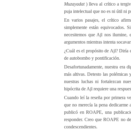
Muzayadat
) lleva al crítico a tergi
puja intelectual que no es ni útil ni
En varios pasajes, el crítico afir
simplemente están equivocados. Si
necesitemos que Ajl nos ilumine, e
argumentos mientras intenta socavar
¿Cuál es el propósito de Ajl? Diría 
de autobombo y pontificación.
Desafortunadamente, nuestra era dig
más altivas. Detesto las polémicas 
nuestras luchas ni fortalezcan nu
hipócrita de Ajl requiere una respues
Cuando leí la reseña por primera v
que no merecía la pena dedicarme a
publicó en ROAPE, una publicació
responder. Creo que ROAPE no deber
condescendientes.