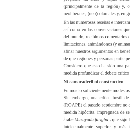
(principalmente de la región) y, co
neoliberales, (neo)coloniales y, en g
En las numerosas reseñas e intercam
así como en las conversaciones que
del mundo, recibimos comentarios cr
limitaciones, animándonos (y animand
afinar nuestros argumentos en bene
de que regiones y personas particip
Considero que esto ha sido una part
medida profundizar el debate crítico 
Ni camaraderil ni constructivo
Fuimos lo suficientemente modestos 
Sin embargo, una crítica hostil d
(ROAPE) el pasado septiembre no es 
medida hipócrita, impregnada de se
árabe
Muzayada farigha
, que signif
intelectualmente superior y más 