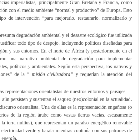
encias imperialistas, principalmente Gran Bretaña y Francia, como
ción con el medio ambiente “normal y productivo” de Europa. Esto
po de intervención “para mejorarlo, restaurarlo, normalizarlo y
resunta degradación ambiental y el desastre ecológico fue utilizada
justificar todo tipo de despojo, incluyendo políticas diseñadas para
egión y sus entornos. En el norte de África (y posteriormente en el
eron una narrativa ambiental de degradación para implementar
les, políticos
y
ambientales. Según esta perspectiva, los nativos y
ciones” de la ”
misión civilizadora”
y requerían la atención del
s representaciones orientalistas de nuestros entornos y paisajes —
 aún persisten y sustentan el saqueo (neo)colonial en la actualidad.
 discurso orientalista. Una de ellas es la representación engañosa (o
ertos de la región árabe como vastas tierras vacías, escasamente
 la terra nullius), que representan un paraíso energético renovable
electricidad verde y barata mientras continúa con sus patrones de
 energía.