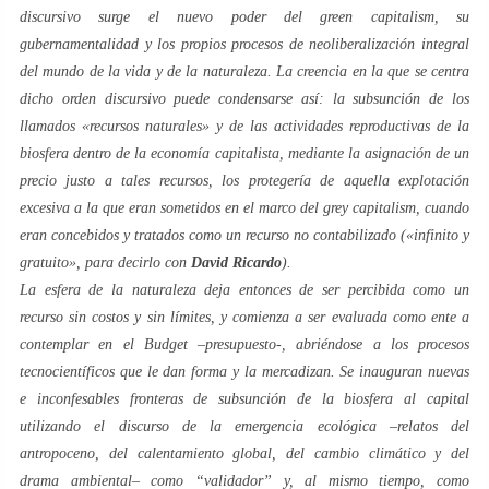
discursivo surge el nuevo poder del
green capitalism
, su
gubernamentalidad y los propios procesos de neoliberalización integral
del
mundo de la vida
y de la naturaleza. La creencia en la que se centra
dicho orden discursivo puede condensarse así: la subsunción de los
llamados «
recursos naturales
» y de las actividades reproductivas de la
biosfera dentro de la economía capitalista, mediante la asignación de un
precio justo a tales recursos, los protegería de aquella explotación
excesiva a la que eran sometidos en el marco del
grey capitalism
, cuando
eran concebidos y tratados como un recurso no contabilizado («infinito y
gratuito», para decirlo con
David Ricardo
).
La esfera de la naturaleza deja entonces de ser percibida como un
recurso sin costos y sin límites, y comienza a ser evaluada como
ente
a
contemplar en el
Budget
–presupuesto-, abriéndose a los procesos
tecnocientíficos que le dan forma y la mercadizan. Se inauguran nuevas
e inconfesables fronteras de subsunción de la biosfera al capital
utilizando el discurso de la emergencia ecológica –relatos del
antropoceno
, del
calentamiento global
, del
cambio climático
y del
drama ambiental
– como “
validador
” y, al mismo tiempo, como