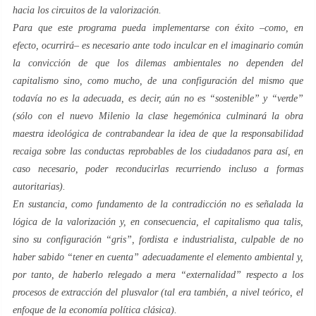
hacia los circuitos de la
valorización
.
Para que este programa pueda implementarse con éxito –como, en
efecto, ocurrirá– es necesario ante todo inculcar en el imaginario común
la convicción de que los dilemas ambientales no dependen del
capitalismo sino, como mucho, de una configuración del mismo que
todavía no es la adecuada, es decir, aún no es “
sostenible
” y “
verde
”
(sólo con el
nuevo Milenio
la clase hegemónica culminará la obra
maestra ideológica de contrabandear la idea de que la
responsabilidad
recaiga sobre las conductas reprobables de los ciudadanos para así, en
caso necesario, poder reconducirlas recurriendo incluso a formas
autoritarias).
En sustancia, como fundamento de la contradicción no es señalada la
lógica de la
valorización
y, en consecuencia, el capitalismo
qua talis
,
sino su configuración “
gris
”,
fordista
e
industrialista
, culpable de no
haber sabido “tener en cuenta” adecuadamente el elemento ambiental y,
por tanto, de haberlo relegado a mera “externalidad” respecto a los
procesos de extracción del
plusvalor
(tal era también, a nivel teórico, el
enfoque de la economía política clásica).