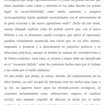
ideas asumidas como claras y distintas en los años
Setenta
(en primer
lugar la inconciliabilidad entre medio ambiente y progreso
tecnocapitalista) hayan quedado escotomizadas con el advenimiento de
la
green economy
y del nuevo capitalismo
verde
?. Dicho de otro modo,
resulta obligado explicar cómo ha podido ocurrir que, con el
nuevo
Milenio
y con el desastroso cuadro ecológico que ofrece al espectador,
quedara virtualmente oscurecida una visión que, en los años
Setenta
,
empezaba a formarse y a determinarse en proyectos políticos y en
soluciones prácticas, aunque en formas no exentas de contradicciones y
de límites evidentes: entre estos, el primero y mayor debe ser identificado
en el “encuentro fallido” entre las canónicas luchas
rojas
por el trabajo
y las
verdes
por el medio ambiente.
En esto reside, por demás, la
vulnus
–herida- del ambientalismo de los
años
Setenta
, no sólo incapaz de injertarse entre las luchas
rojas
(que, a
su vez, no supieron hacer suyas las reivindicaciones ecológicas, en
ocasiones rechazándolas como «distractivas» respecto al conflicto
social), sino también culpable de disociar la lucha por el medio