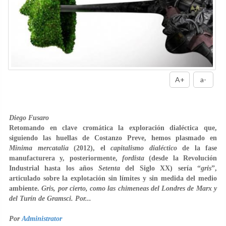
A+
a-
Diego Fusaro
Retomando en clave cromática la exploración dialéctica que,
siguiendo las huellas de
Costanzo Preve
, hemos plasmado en
Minima mercatalia
(2012), el
capitalismo dialéctico
de la fase
manufacturera y, posteriormente,
fordista
(desde la Revolución
Industrial hasta los años
Setenta
del Siglo XX) sería “
gris
”,
articulado sobre la explotación sin límites y sin medida del medio
ambiente.
Gris, por cierto, como las chimeneas del Londres de Marx y
del Turín de Gramsci. Por...
Por
Administrator