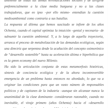
ambiente de todas las demás reivindicaciones sociales y de dirigirse
preferencialmente a la clase media burguesa y no a las clases
trabajadoras, que
eo ipso
–por ello mismo- entendían la cuestión
medioambiental como contraria a sus batallas.
La respuesta al dilema que hemos suscitado se infiere de los años
Ochenta
, cuando el capital optimiza la intuición –genial y necesaria– de
subsumir la cuestión ambiental. Y, a lo largo de aquella trayectoria,
arranca el proceso de metabolización de las demandas ecológicas, según
una directriz que serpentea desde la acuñación del concepto
oximorónico
de “
desarrollo sostenible
” hasta su aceleración última e hiperbólica que
es la
green economy
del
nuevo Milenio
.
Ha sido la articulación conjunta de estas metamorfosis históricas,
síntesis de conciencia ecológica y de la ahora incontrovertible
emergencia de un problema hasta entonces no abordado, lo que va a
originar las condiciones para que un vasto número de responsables
políticos y de capitanes de la industria –aunque sin alcanzar nunca la
unanimidad de la clase dominante- consideraran razonable, cuando no
inevitable, el viraje primero (años
Ochenta
) hacia el «
desarrollo