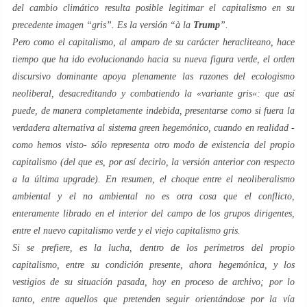
del cambio climático resulta posible legitimar el capitalismo en su
precedente imagen “
gris
”. Es la versión “
à la
Trump
”.
Pero como el capitalismo, al amparo de su carácter
heracliteano
, hace
tiempo que ha ido evolucionando hacia su nueva figura
verde
, el orden
discursivo dominante apoya plenamente las razones del ecologismo
neoliberal, desacreditando y combatiendo la «
variante gris
«: que así
puede, de manera completamente indebida, presentarse como si fuera la
verdadera alternativa al sistema
green
hegemónico, cuando en realidad -
como hemos visto- sólo representa otro modo de existencia del propio
capitalismo (del que es, por así decirlo, la versión anterior con respecto
a la última
upgrade
). En resumen, el choque entre el neoliberalismo
ambiental y el no ambiental no es otra cosa que el conflicto,
enteramente librado en el interior del campo de los grupos dirigentes,
entre el nuevo capitalismo
verde
y el viejo capitalismo
gris
.
Si se prefiere, es la lucha, dentro de los perímetros del propio
capitalismo, entre su condición presente, ahora hegemónica, y los
vestigios de su situación pasada, hoy en proceso de archivo; por lo
tanto, entre aquellos que pretenden seguir orientándose por la vía