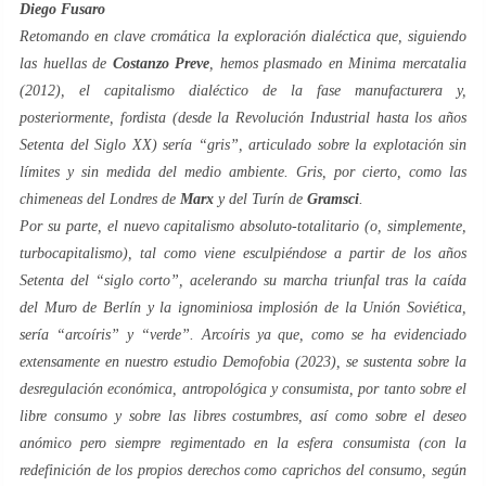
Diego Fusaro
Retomando en clave cromática la exploración dialéctica que, siguiendo
las huellas de
Costanzo Preve
, hemos plasmado en
Minima mercatalia
(2012), el
capitalismo dialéctico
de la fase manufacturera y,
posteriormente,
fordista
(desde la Revolución Industrial hasta los años
Setenta
del Siglo XX) sería “
gris
”, articulado sobre la explotación sin
límites y sin medida del medio ambiente.
Gris
, por cierto, como las
chimeneas del Londres de
Marx
y del Turín de
Gramsci
.
Por su parte, el nuevo
capitalismo absoluto-totalitario
(o, simplemente,
turbocapitalismo
), tal como viene esculpiéndose a partir de los años
Setenta
del “
siglo corto
”, acelerando su marcha triunfal tras la caída
del Muro de Berlín y la ignominiosa implosión de la Unión Soviética,
sería “
arcoíris
” y “
verde
”.
Arcoíris
ya que, como se ha evidenciado
extensamente en nuestro estudio
Demofobia
(2023), se sustenta sobre la
desregulación económica, antropológica y consumista, por tanto sobre el
libre consumo
y sobre las
libres costumbres
, así como sobre el
deseo
anómico pero siempre regimentado en la esfera consumista (con la
redefinición de los propios derechos como
caprichos del consumo
, según