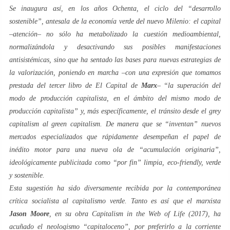
Se inaugura así, en los años
Ochenta
, el ciclo del “
desarrollo
sostenible
”, antesala de la
economía
verde
del nuevo
Milenio
: el capital
–atención– no sólo ha metabolizado la cuestión medioambiental,
normalizándola y desactivando sus posibles manifestaciones
antisistémicas, sino que ha sentado las bases para nuevas estrategias de
la
valorización
, poniendo en marcha –con una expresión que tomamos
prestada del tercer libro de
El Capital
de
Marx
– “la superación del
modo de producción capitalista, en el ámbito del mismo modo de
producción capitalista” y, más específicamente, el tránsito desde el
grey
capitalism
al
green capitalism
. De manera que se “inventan” nuevos
mercados especializados que rápidamente desempeñan el papel de
inédito motor para una nueva ola de “
acumulación originaria
”,
ideológicamente publicitada como “por fin”
limpia
,
eco-friendly
,
verde
y
sostenible
.
Esta sugestión ha sido diversamente recibida por la contemporánea
crítica
socialista
al capitalismo
verde
. Tanto es así que el marxista
Jason Moore
, en su obra
Capitalism in the Web of Life
(2017), ha
acuñado el neologismo “
capitaloceno
”, por preferirlo a la corriente