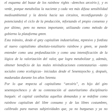
el esquema del bazar de los
rainbow rights
–
derechos arcoíris
-); y es
verde
, porque metaboliza la naciente y cada vez más difusa sensibilidad
medioambiental y la desvía hacia sus circuitos, reconfigurando (y
potenciando) el ciclo de la producción, reforzando el propio consenso y
por último, pero no menos importante, utilizando como método de
gobierno la plataforma
green
.
Esta tránsito, desde el
grey capitalism
industrialista, represivo y
fordista
al nuevo capitalismo absoluto-totalitario
rainbow
y
green
, se puede
entender como una profundización y como una intensificación de la
lógica de la
valorización del valor
, que logra metabolizar y, además,
obtener beneficio de las reales reivindicaciones contestatarias –tanto
sociales como ecológicas– iniciadas desde el
Sesentayocho
y, después,
maduradas durante los años
Setenta
.
Por lo que respecta al capitalismo “
arcoíris
”, es hijo del giro
sesentayochesco
y de su contestación al autoritarismo disciplinario
burgués: el capital canibaliza aquellas demandas y se redefine como
rainbow capitalism
del
libre consumo
y de las
libres costumbres
,
calibrado para nuevas subjetividades que, ya no
burguesas
y ya no