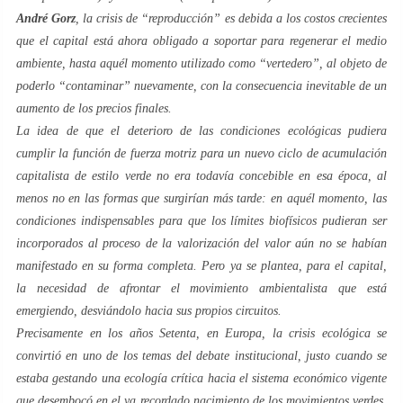
André Gorz
, la crisis de “
reproducción
” es debida a los costos crecientes
que el capital está ahora obligado a soportar para regenerar el medio
ambiente, hasta aquél momento utilizado como “vertedero”, al objeto de
poderlo “contaminar” nuevamente, con la consecuencia inevitable de un
aumento de los precios finales.
La idea de que el deterioro de las condiciones ecológicas pudiera
cumplir la función de fuerza motriz para un nuevo ciclo de
acumulación
capitalista de estilo
verde
no era todavía concebible en esa época, al
menos no en las formas que surgirían más tarde: en aquél momento, las
condiciones indispensables para que los límites biofísicos pudieran ser
incorporados al proceso de la
valorización del valor
aún no se habían
manifestado en su forma completa. Pero ya se plantea, para el capital,
la necesidad de afrontar el movimiento ambientalista que está
emergiendo, desviándolo hacia sus propios circuitos.
Precisamente en los años
Setenta
, en Europa, la crisis ecológica se
convirtió en uno de los temas del debate institucional, justo cuando se
estaba gestando una ecología crítica hacia el sistema económico vigente
que desembocó en el ya recordado nacimiento de los movimientos
verdes
,