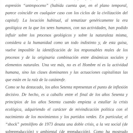
expresión “
antropoceno
” (habida cuenta que, en el plano temporal,
parece coincidir en cualquier caso con los ciclos de la civilización del
capital). La locución habitual, al tematizar genéricamente la era
geológica en la que los seres humanos, con sus actividades, han podido
influir sobre los procesos geológicos y sobre la naturaleza misma,
considera a la
humanidad
como un todo indistinto y, de esta guisa,
vuelve imposible la identificación de los responsables reales de los
procesos y de la originaria combinación entre dinámicas sociales y
elementos naturales. Una vez más, no es
el Hombre
ni es la actividad
humana, sino las clases dominantes y las actuaciones capitalistas las
que están en la raíz de la catástrofe.
Como se ha destacado, los años
Setenta
representan el punto de inflexión
decisivo. De hecho, es a caballo entre el final de los años
Sesenta
y
principios de los años
Setenta
cuando empieza a estallar la crisis
ecológica, adquiriendo el carácter de reivindicación política con el
nacimiento de los movimientos y los partidos
verdes
. En particular, el
“shock” petrolífero de 1973 desata una doble crisis, a la vez social (de
sobreproducción
) y ambiental (de
reproducción
). Como ha mostrado