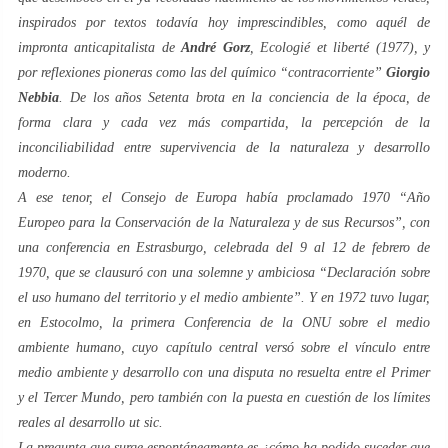
inspirados por textos todavía hoy imprescindibles, como aquél de
impronta anticapitalista de
André Gorz
,
Ecologié et liberté
(1977), y
por reflexiones pioneras como las del químico “
contracorriente
”
Giorgio
Nebbia
. De los años
Setenta
brota en la conciencia de la época, de
forma clara y cada vez más compartida, la percepción de la
inconciliabilidad entre supervivencia de la naturaleza y desarrollo
moderno.
A ese tenor, el Consejo de Europa había proclamado 1970 “
Año
Europeo para la Conservación de la Naturaleza y de sus Recursos
”, con
una conferencia en Estrasburgo, celebrada del 9 al 12 de febrero de
1970, que se clausuró con una solemne y ambiciosa “
Declaración sobre
el uso humano del territorio y el medio ambiente
”. Y en 1972 tuvo lugar,
en Estocolmo, la primera
Conferencia de la ONU sobre el medio
ambiente humano
, cuyo capítulo central versó sobre el vínculo entre
medio ambiente y desarrollo con una disputa no resuelta entre el Primer
y el Tercer Mundo, pero también con la puesta en cuestión de los límites
reales al desarrollo
ut sic
.
La pregunta que surge espontáneamente es ¿cómo ha podido suceder que