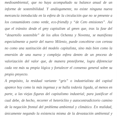
medioambiental, que no haya acompañado su balance anual de un
informe de
sostenibilidad
. Y análogamente, no existe ninguna nueva
mercancía introducida en la esfera de la circulación que no se presente a
los consumidores como
verde
,
eco-friendly
y “
de Cero emisiones
”. Así
que el tránsito desde el
grey capitalism
al
green
que, tras la fase del
“
desarrollo sostenible
” de los años
Ochenta
y
Noventa
, se manifiesta
especialmente a partir del
nuevo Milenio
, puede concebirse con certeza
no como una sustitución del modelo capitalista, sino más bien como la
emersión de una nueva y compleja esfera dentro de un proceso de
valorización del valor
que, de manera proteiforme, logra diferenciar
cada vez más su propia lógica y fortalecer el consenso general sobre su
propio proyecto.
A propósito, la residual variante “
gris
” o
industrialista
del capital
aparece hoy como la más ingenua y se halla todavía ligada, al menos en
parte, a las viejas figuras del capitalismo industrial; para justificar el
cual debe, de hecho, recorrer el heteróclito y autocontradictorio camino
de la negación frontal del problema ambiental y climático. En realidad,
únicamente negando la existencia misma de la devastación ambiental y