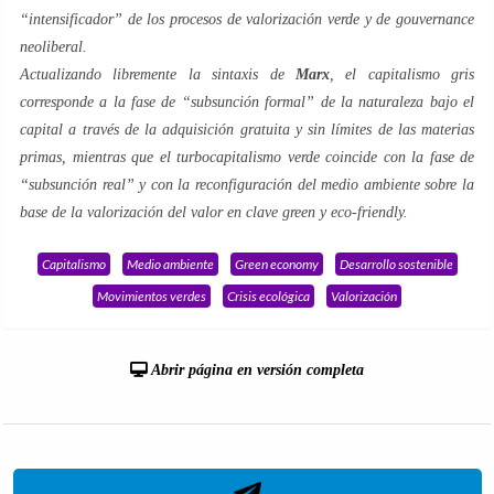
“
intensificador
” de los procesos de valorización
verde
y de
gouvernance
neoliberal.
Actualizando libremente la sintaxis de
Marx
, el capitalismo
gris
corresponde a la fase de “
subsunción formal
” de la naturaleza bajo el
capital a través de la adquisición gratuita y sin límites de las materias
primas, mientras que el turbocapitalismo
verde
coincide con la fase de
“
subsunción real
” y con la reconfiguración del medio ambiente sobre la
base de la
valorización del valor
en clave
green
y
eco-friendly
.
Capitalismo
Medio ambiente
Green economy
Desarrollo sostenible
Movimientos verdes
Crisis ecológica
Valorización
Abrir página en versión completa