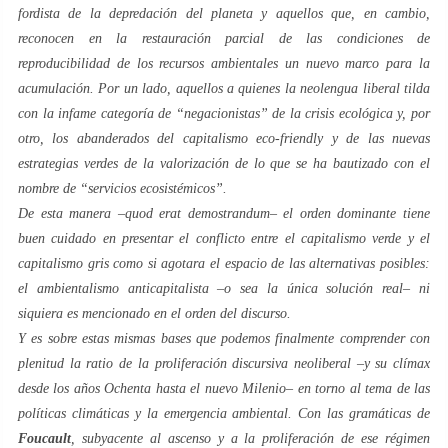
fordista
de la depredación del planeta y aquellos que, en cambio,
reconocen en la restauración parcial de las condiciones de
reproducibilidad de los recursos ambientales un nuevo marco para la
acumulación
. Por un lado, aquellos a quienes la neolengua liberal tilda
con la infame categoría de “
negacionistas
” de la crisis ecológica y, por
otro, los abanderados del capitalismo
eco-friendly
y de las nuevas
estrategias
verdes
de la valorización de lo que se ha bautizado con el
nombre de “
servicios ecosistémicos
”.
De esta manera –
quod erat demostrandum
– el orden dominante tiene
buen cuidado en presentar el conflicto entre el capitalismo
verde
y el
capitalismo
gris
como si agotara el espacio de las alternativas posibles:
el ambientalismo
anticapitalista
–o sea la única solución real– ni
siquiera es mencionado en el orden del discurso.
Y es sobre estas mismas bases que podemos finalmente comprender con
plenitud la
ratio
de la proliferación discursiva neoliberal –y su clímax
desde los años
Ochenta
hasta el
nuevo Milenio
– en torno al tema de las
políticas climáticas y la emergencia ambiental. Con las gramáticas de
Foucault
, subyacente al ascenso y a la proliferación de ese régimen