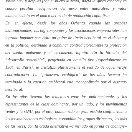
sostenible
» y después (con el
nuevo Milenio
) hacia la
green economy
en
cuanto peculiar redefinición del nexo entre
naturaleza
y
valor
manteniéndolo en el marco del modo de producción capitalista.
Es, en efecto, desde los años
Ochenta
cuando las grandes
multinacionales, las
big companies
y las asociaciones empresariales han
logrado imponer con éxito un golpe de timón neoliberal en el debate y
en la política, destinado a combinar contradictoriamente la protección
del medio ambiente y el crecimiento infinito. En la fórmula del
“
desarrollo sostenible
”, pergeñada en aquella fase (especialmente en
1984, en París), se cristaliza plásticamente el sentido de aquél viraje
contradictorio. La “
primavera ecológica
” de los años
Setenta
ha
terminado y la cuestión ambiental está monopolizada por el discurso
neoliberal.
En los años
Setenta
las relaciones entre las multinacionales y los
representantes de la clase dominante, por un lado, y los movimientos
verdes
y la ONU, por el otro, habían sido en gran medida conflictivas: a
las reivindicaciones ecologistas respondían los grupos dirigentes, las más
de las veces, con la cruda alternativa –a menudo en forma de chantaje–