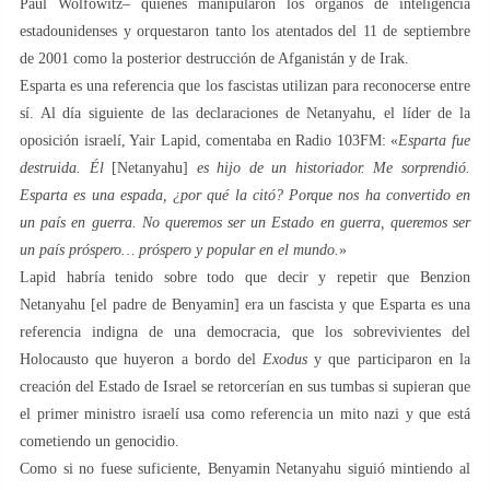
Paul Wolfowitz– quienes manipularon los órganos de inteligencia
estadounidenses y orquestaron tanto los atentados del 11 de septiembre
de 2001 como la posterior destrucción de Afganistán y de Irak.
Esparta es una referencia que los fascistas utilizan para reconocerse entre
sí. Al día siguiente de las declaraciones de Netanyahu, el líder de la
oposición israelí, Yair Lapid, comentaba en Radio 103FM: «
Esparta fue
destruida. Él
[Netanyahu]
es hijo de un historiador. Me sorprendió.
Esparta es una espada, ¿por qué la citó? Porque nos ha convertido en
un país en guerra. No queremos ser un Estado en guerra, queremos ser
un país próspero… próspero y popular en el mundo.
»
Lapid habría tenido sobre todo que decir y repetir que Benzion
Netanyahu [el padre de Benyamin] era un fascista y que Esparta es una
referencia indigna de una democracia, que los sobrevivientes del
Holocausto que huyeron a bordo del
Exodus
y que participaron en la
creación del Estado de Israel se retorcerían en sus tumbas si supieran que
el primer ministro israelí usa como referencia un mito nazi y que está
cometiendo un genocidio.
Como si no fuese suficiente, Benyamin Netanyahu siguió mintiendo al