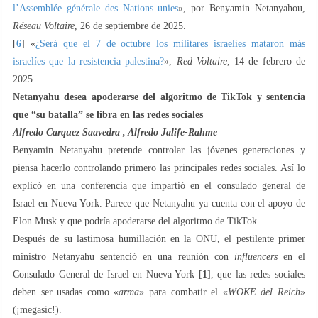
l’Assemblée générale des Nations unies
», por Benyamin Netanyahou,
Réseau Voltaire
, 26 de septiembre de 2025.
[
6
] «
¿Será que el 7 de octubre los militares israelíes mataron más
israelíes que la resistencia palestina?
»,
Red Voltaire
, 14 de febrero de
2025.
Netanyahu desea apoderarse del algoritmo de TikTok y sentencia
que “su batalla” se libra en las redes sociales
Alfredo Carquez Saavedra , Alfredo Jalife-Rahme
Benyamin Netanyahu pretende controlar las jóvenes generaciones y
piensa hacerlo controlando primero las principales redes sociales. Así lo
explicó en una conferencia que impartió en el consulado general de
Israel en Nueva York. Parece que Netanyahu ya cuenta con el apoyo de
Elon Musk y que podría apoderarse del algoritmo de TikTok.
Después de su lastimosa humillación en la ONU, el pestilente primer
ministro Netanyahu sentenció en una reunión con
influencers
en el
Consulado General de Israel en Nueva York [
1
], que las redes sociales
deben ser usadas como «
arma
» para combatir el «
WOKE del Reich
»
(¡megasic!).