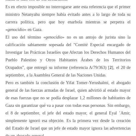
Es en efecto imposible no interrogarse ante esta referencia que el primer
ministro Netanyahu siempre había evitado antes a lo largo de toda su
carrera política, pero que hoy enarbola mientras se perpetra el
«
genocidio
» en Gaza.
El uso del término «
genocidio
» no es un antojo de jurista sino la
calificación sabiamente sopesada del “Comité Especial encargado de
Investigar las Prácticas Israelíes que Afectan los Derechos Humanos del
Pueblo Palestino y Otros Habitantes Árabes de los Territorios
Ocupados”, que entregó su informe (referencia A/79/363) [
2
], el 20 de
septiembre, a la Asamblea General de las Naciones Unidas.
Pero es también la conclusión de Yifat Tomer-Yerushalmi, el abogado
general de las fuerzas armadas de Israel, quien advirtió al estado mayor
de esas fuerzas que no se podía desplazar 1,2 millones de habitantes de
Gaza sin garantizar qué va a pasar con todas esas personas. Sin embargo,
el 8 de septiembre, el jefe del estado mayor, el general Eyal ’Amir,
simplemente ignoró esa objeción. Es la primera vez desde la creación
del Estado de Israel que un jefe de estado mayor ignora las advertencias
de un abogado general.