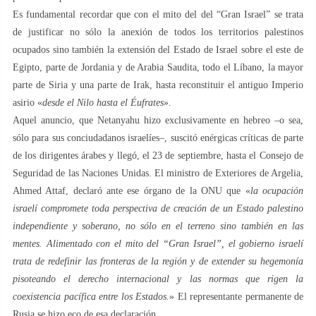
Es fundamental recordar que con el mito del del “Gran Israel” se trata
de justificar no sólo la anexión de todos los territorios palestinos
ocupados sino también la extensión del Estado de Israel sobre el este de
Egipto, parte de Jordania y de Arabia Saudita, todo el Líbano, la mayor
parte de Siria y una parte de Irak, hasta reconstituir el antiguo Imperio
asirio «
desde el Nilo hasta el Éufrates
».
Aquel anuncio, que Netanyahu hizo exclusivamente en hebreo –o sea,
sólo para sus conciudadanos israelíes–, suscitó enérgicas críticas de parte
de los dirigentes árabes y llegó, el 23 de septiembre, hasta el Consejo de
Seguridad de las Naciones Unidas. El ministro de Exteriores de Argelia,
Ahmed Attaf, declaró ante ese órgano de la ONU que «
la ocupación
israelí compromete toda perspectiva de creación de un Estado palestino
independiente y soberano, no sólo en el terreno sino también en las
mentes. Alimentado con el mito del “Gran Israel”, el gobierno israelí
trata de redefinir las fronteras de la región y de extender su hegemonía
pisoteando el derecho internacional y las normas que rigen la
coexistencia pacífica entre los Estados.
» El representante permanente de
Rusia se hizo eco de esa declaración.