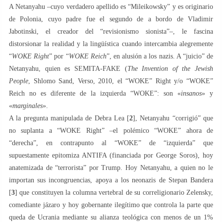
A Netanyahu –cuyo verdadero apellido es “Mileikowsky” y es originario
de Polonia, cuyo padre fue el segundo de a bordo de Vladimir
Jabotinski, el creador del “revisionismo sionista”–, le fascina
distorsionar la realidad y la lingüística cuando intercambia alegremente
“
WOKE Right
” por “
WOKE Reich
”, en alusión a los nazis. A “juicio” de
Netanyahu, quien es SEMITA-FAKE (
The Invention of the Jewish
People
, Shlomo Sand, Verso, 2010, el “WOKE” Right y/o “WOKE”
Reich no es diferente de la izquierda “WOKE”: son «
insanos
» y
«
marginales
».
A la pregunta manipulada de Debra Lea [
2
], Netanyahu “corrigió” que
no suplanta a “WOKE Right” –el polémico “WOKE” ahora de
“derecha”, en contrapunto al “WOKE” de “izquierda” que
supuestamente epitomiza ANTIFA (financiada por George Soros), hoy
anatemizada de “terrorista” por Trump. Hoy Netanyahu, a quien no le
importan sus incongruencias, apoya a los neonazis de Stepan Bandera
[
3
] que constituyen la columna vertebral de su correligionario Zelensky,
comediante jázaro y hoy gobernante ilegítimo que controla la parte que
queda de Ucrania mediante su alianza teológica con menos de un 1%