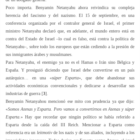
Poco importa. Benyamin Netanyahu ahora reivindica su compleja
herencia del fascismo y del nazismo. El 15 de septiembre, en una
conferencia organizada por el contralor general de Israel, el primer
ministro Netanyahu declaró que, en adelante, el mundo entero está en
contra del Estado de Israel –lo cual es falso, está contra la política de
Netanyahu–, sobre todo los europeos que están cediendo a la presión de
sus inmigrantes árabes y musulmanes.
Para Netanyahu, el enemigo ya no es el Hamas o Irán sino Bélgica y
España. Y prosiguió diciendo que Israel debe convertirse en un país
autárquico… en una «
súper Esparta
», que debe abandonar sus
actividades económicas convencionales y dedicarse a desarrollar sus
industrias de guerra [
3
].
Benyamin Netanyahou mencionó ese mito con prudencia ya que dijo:
«
Somos Atenas y Esparta. Pero vamos a convertirnos en Atenas y súper
Esparta.
» Hay que recordar que ningún político se había referido a
Esparta desde la caída del III Reich. Mencionar a Esparta como
referencia era un
leitmotiv
de los nazis y de sus aliados, incluyendo a los