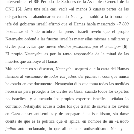
intervenir en el 80º Período de Sesiones de la Asamblea General de la
ONU [
5
]. Ante una sala casi vacía –al menos 3 cuartas partes de las
delegaciones la abandonaron cuando Netanyahu subió a la tribuna– el
jefe del gobierno israelí afirmó que el Hamas había masacrado «
7 000
inocentes
» el 7 de octubre –la prensa israelí reveló que el propio
Netanyahu ordenó a las fuerzas israelíes matar ellas mismas a militares y
civiles para evitar que fuesen «
hechos prisioneros por el enemigo
» [
6
].
El propio Netanyahu es por lo tanto responsable de la mitad de las
muertes que atribuye al Hamas.
Más adelante en su discurso, Netanyahu aseguró que la carta del Hamas
llamaba al «
asesinato de todos los judíos del planeta
», cosa que nunca
ha estado en ese documento. Netanyahu dijo que toma todas las medidas
necesarias para proteger a los civiles en Gaza, cuando todos los expertos
no israelíes –y a menudo los propios expertos israelíes– señalan lo
contrario. Netanyahu acusó a todos los que tratan de salvar a los civiles
en Gaza de ser antisemitas y de propagar el antisemitismo, sin darse
cuenta de que es la política que él aplica, en nombre de un «
Estado
judío
» autoproclamado, lo que alimenta el antisemitismo. Netanyahu