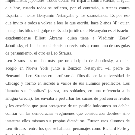
imperialistas japoneses. Todos decían ser Esparta contra Atenas, al igual
que hoy, cuando todos se refieren, por el contrario, a Atenas contra
Esparta… menos Benyamin Netanyahu y los straussianos. Es por eso
que invito a todos a volver a leer lo que escribí, hace 2 años [
4
]: quien
maneja los hilos del golpe de Estado jurídico de Netanyahu es el israelo-
estadounidense Elliott Abrams, quien tiene a Vladimir “Zeev”
Jabotinsky, el fundador del sionismo revisionista, como uno de sus guías
de pensamiento, el otro es Leo Strauss.
Leo Strauss es mucho más que un discípulo de Jabotinsky, a quien
acogió en Nueva York junto a Benzion Netanyahu –el padre de
Benyamin. Leo Strauss era profesor de filosofía en la universidad de
Chicago y formó en secreto a varios de sus alumnos predilectos. Los
llamaba sus “hoplitas” (o sea, sus soldados, en una referencia a la
antigua Grecia), los enviaba a perturbar los cursos de profesores rivales
y les enseñaba que para protegerse de un posible holocausto no debían
confiar en las democracias –regímenes que consideraba débiles– sino
instaurar ellos mismos sus propias dictaduras. Fueron esos alumnos de
Leo Strauss –entre los que se hallaban personajes como Richard Perle y