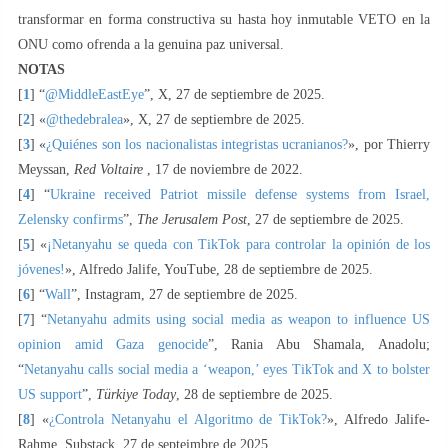
transformar en forma constructiva su hasta hoy inmutable VETO en la
ONU como ofrenda a la genuina paz universal.
NOTAS
[
1
] “
@MiddleEastEye
”, X, 27 de septiembre de 2025.
[
2
] «
@thedebralea
», X, 27 de septiembre de 2025.
[
3
] «
‎¿Quiénes son los nacionalistas integristas ‎ucranianos?‎
», por Thierry
Meyssan,
Red Voltaire
, 17 de noviembre de 2022.
[
4
] “
Ukraine received Patriot missile defense systems from Israel,
Zelensky confirms
”,
The
Jerusalem
Post
, 27 de septiembre de 2025.
[
5
] «
¡Netanyahu se queda con TikTok para controlar la opinión de los
jóvenes!
», Alfredo Jalife, YouTube, 28 de septiembre de 2025.
[
6
] “
Wall
”, Instagram, 27 de septiembre de 2025.
[
7
] “
Netanyahu admits using social media as weapon to influence US
opinion amid Gaza genocide
”, Rania Abu Shamala, Anadolu;
“
Netanyahu calls social media a ‘weapon,’ eyes TikTok and X to bolster
US support
”,
Türkiye Today
, 28 de septiembre de 2025.
[
8
] «
¿Controla Netanyahu el Algoritmo de TikTok?
», Alfredo Jalife-
Rahme, Substack, 27 de septeimbre de 2025.