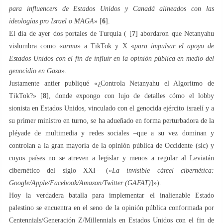
para influencers de Estados Unidos y Canadá alineados con las
ideologías pro Israel o MAGA
» [
6
].
El día de ayer dos portales de Turquía ( [
7
] abordaron que Netanyahu
vislumbra como «
arma
» a TikTok y X «
para impulsar el apoyo de
Estados Unidos con el fin de influir en la opinión pública en medio del
genocidio en Gaza
».
Justamente antier publiqué «¿Controla Netanyahu el Algoritmo de
TikTok?» [
8
], donde expongo con lujo de detalles cómo el lobby
sionista en Estados Unidos, vinculado con el genocida ejército israelí y a
su primer ministro en turno, se ha adueñado en forma perturbadora de la
pléyade de multimedia y redes sociales –que a su vez dominan y
controlan a la gran mayoría de la opinión pública de Occidente (sic) y
cuyos países no se atreven a legislar y menos a regular al Leviatán
cibernético del siglo XXI– (
«La invisible cárcel cibernética:
Google/Apple/Facebook/Amazon/Twitter (GAFAT)
]»).
Hoy la verdadera batalla para implementar el inalienable Estado
palestino se encuentra en el seno de la opinión pública conformada por
Centennials/Generación Z/Millennials en Estados Unidos con el fin de