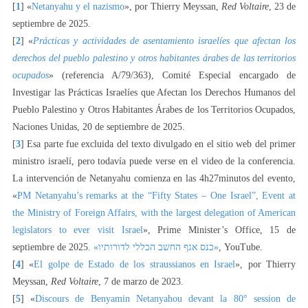
[
1
] «
Netanyahu y el nazismo
», por Thierry Meyssan,
Red Voltaire
, 23 de
septiembre de 2025.
[
2
] «
Prácticas y actividades de asentamiento israelíes que afectan los
derechos del pueblo palestino y otros habitantes árabes de las territorios
ocupados
» (referencia A/79/363), Comité Especial encargado de
Investigar las Prácticas Israelíes que Afectan los Derechos Humanos del
Pueblo Palestino y Otros Habitantes Árabes de los Territorios Ocupados,
Naciones Unidas, 20 de septiembre de 2025.
[
3
] Esa parte fue excluida del texto divulgado en el sitio web del primer
ministro israelí, pero todavía puede verse en el video de la conferencia.
La intervención de Netanyahu comienza en las 4h27minutos del evento,
«
PM Netanyahu’s remarks at the “Fifty States – One Israel”, Event at
the Ministry of Foreign Affairs, with the largest delegation of American
legislators to ever visit Israel
», Prime Minister’s Office, 15 de
septiembre de 2025.
«כנס אגף החשב הכללי לדורותיו»
, YouTube.
[
4
] «
El golpe de Estado de los straussianos en Israel
», por Thierry
Meyssan,
Red Voltaire
, 7 de marzo de 2023.
[
5
] «
Discours de Benyamin Netanyahou devant la 80° session de