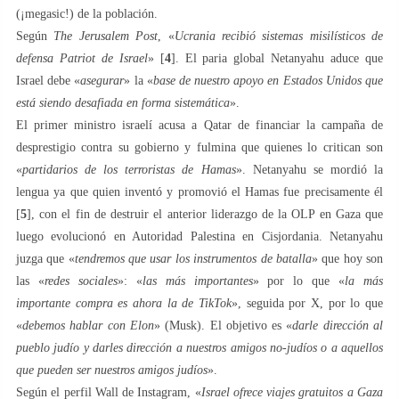
(¡megasic!) de la población.
Según
The Jerusalem Post
, «
Ucrania recibió sistemas misilísticos de
defensa Patriot de Israel
» [
4
]. El paria global Netanyahu aduce que
Israel debe «
asegurar
» la «
base de nuestro apoyo en Estados Unidos que
está siendo desafiada en forma sistemática
».
El primer ministro israelí acusa a Qatar de financiar la campaña de
desprestigio contra su gobierno y fulmina que quienes lo critican son
«
partidarios de los terroristas de Hamas
». Netanyahu se mordió la
lengua ya que quien inventó y promovió el Hamas fue precisamente él
[
5
], con el fin de destruir el anterior liderazgo de la OLP en Gaza que
luego evolucionó en Autoridad Palestina en Cisjordania. Netanyahu
juzga que «
tendremos que usar los instrumentos de batalla
» que hoy son
las «
redes sociales
»: «
las más importantes
» por lo que «
la más
importante compra es ahora la de TikTok
», seguida por X, por lo que
«
debemos hablar con Elon
» (Musk). El objetivo es «
darle dirección al
pueblo judío y darles dirección a nuestros amigos no-judíos o a aquellos
que pueden ser nuestros amigos judíos
».
Según el perfil Wall de Instagram, «
Israel ofrece viajes gratuitos a Gaza