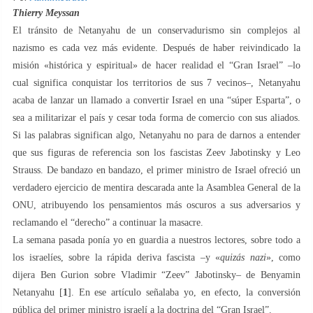
Thierry Meyssan
El tránsito de Netanyahu de un conservadurismo sin complejos al
nazismo es cada vez más evidente. Después de haber reivindicado la
misión «histórica y espiritual» de hacer realidad el “Gran Israel” –lo
cual significa conquistar los territorios de sus 7 vecinos–, Netanyahu
acaba de lanzar un llamado a convertir Israel en una “súper Esparta”, o
sea a militarizar el país y cesar toda forma de comercio con sus aliados.
Si las palabras significan algo, Netanyahu no para de darnos a entender
que sus figuras de referencia son los fascistas Zeev Jabotinsky y Leo
Strauss. De bandazo en bandazo, el primer ministro de Israel ofreció un
verdadero ejercicio de mentira descarada ante la Asamblea General de la
ONU, atribuyendo los pensamientos más oscuros a sus adversarios y
reclamando el “derecho” a continuar la masacre.
La semana pasada ponía yo en guardia a nuestros lectores, sobre todo a
los israelíes, sobre la rápida deriva fascista –y «
quizás nazi
», como
dijera Ben Gurion sobre Vladimir “Zeev” Jabotinsky– de Benyamin
Netanyahu [
1
]. En ese artículo señalaba yo, en efecto, la conversión
pública del primer ministro israelí a la doctrina del “Gran Israel”.