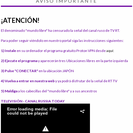
AVISO IMPORTANTE
¡ATENCIÓN!
El denominado "mundo libre" ha censurado la señal del canal ruso de TV RT.
Para poder seguir viéndolo en nuestro portal siga las instrucciones siguientes:
1) Instale
en su ordenador el programa gratuito Proton VPN desde
aquí:
2) Ejecute el programa
y aparecerán tres Ubicaciones libres en la parte izquierda
3) Pulse "CONECTAR"
en la ubicación JAPÓN
4) Vuelva a entrar en nuestra web
y ya podrá disfrutar de la señal de RT TV
5) Maldiga
a los cabecillas del "mundo libre" y a sus ancestros
TELEVISIÓN - CANAL RUSSIA TODAY