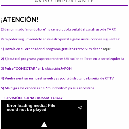
AVISO IMPORTANTE
¡ATENCIÓN!
El denominado "mundo libre" ha censurado la señal del canal ruso de TV RT.
Para poder seguir viéndolo en nuestro portal siga las instrucciones siguientes:
1) Instale
en su ordenador el programa gratuito Proton VPN desde
aquí:
2) Ejecute el programa
y aparecerán tres Ubicaciones libres en la parte izquierda
3) Pulse "CONECTAR"
en la ubicación JAPÓN
4) Vuelva a entrar en nuestra web
y ya podrá disfrutar de la señal de RT TV
5) Maldiga
a los cabecillas del "mundo libre" y a sus ancestros
TELEVISIÓN - CANAL RUSSIA TODAY