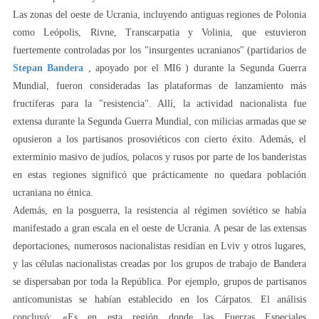
Las zonas del oeste de Ucrania, incluyendo antiguas regiones de Polonia
como Leópolis, Rivne, Transcarpatia y Volinia, que estuvieron
fuertemente controladas por los "insurgentes ucranianos" (partidarios de
Stepan Bandera
, apoyado por el MI6 ) durante la Segunda Guerra
Mundial, fueron consideradas las plataformas de lanzamiento más
fructíferas para la "resistencia". Allí, la actividad nacionalista fue
extensa durante la Segunda Guerra Mundial, con milicias armadas que se
opusieron a los partisanos prosoviéticos con cierto éxito. Además, el
exterminio masivo de judíos, polacos y rusos por parte de los banderistas
en estas regiones significó que prácticamente no quedara población
ucraniana no étnica.
Además, en la posguerra, la resistencia al régimen soviético se había
manifestado a gran escala en el oeste de Ucrania. A pesar de las extensas
deportaciones, numerosos nacionalistas residían en Lviv y otros lugares,
y las células nacionalistas creadas por los grupos de trabajo de Bandera
se dispersaban por toda la República. Por ejemplo, grupos de partisanos
anticomunistas se habían establecido en los Cárpatos. El análisis
concluyó: «Es en esta región donde las Fuerzas Especiales