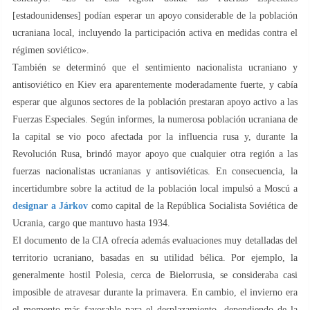
[estadounidenses] podían esperar un apoyo considerable de la población
ucraniana local, incluyendo la participación activa en medidas contra el
régimen soviético».
También se determinó que el sentimiento nacionalista ucraniano y
antisoviético en Kiev era aparentemente moderadamente fuerte, y cabía
esperar que algunos sectores de la población prestaran apoyo activo a las
Fuerzas Especiales. Según informes, la numerosa población ucraniana de
la capital se vio poco afectada por la influencia rusa y, durante la
Revolución Rusa, brindó mayor apoyo que cualquier otra región a las
fuerzas nacionalistas ucranianas y antisoviéticas. En consecuencia, la
incertidumbre sobre la actitud de la población local impulsó a Moscú a
designar a Járkov
como capital de la República Socialista Soviética de
Ucrania, cargo que mantuvo hasta 1934.
El documento de la CIA ofrecía además evaluaciones muy detalladas del
territorio ucraniano, basadas en su utilidad bélica. Por ejemplo, la
generalmente hostil Polesia, cerca de Bielorrusia, se consideraba casi
imposible de atravesar durante la primavera. En cambio, el invierno era
el momento más favorable para el desplazamiento, dependiendo de la