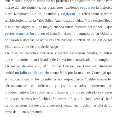
anti-Maidán desde el inicio de las protestas en noviembre de 2013. Para
marzo del año siguiente, los ucranianos rusófonos
ocuparon
la histórica
plaza Kulykove Pole de la ciudad y
exigieron
un referéndum sobre el
establecimiento de la "República Autónoma de Odesa". La tensión llegó
a su punto álgido el 2 de mayo, cuando ultras fascistas del fútbol —que
posteriormente formaron
el Batallón Azov— irrumpieron en Odesa y
obligaron a decenas de activistas anti-Maidán a entrar en la Casa de los
Sindicatos, antes de prenderle fuego.
En total, 42 personas murieron y cientos resultaron heridas, mientras
que el movimiento anti-Maidán de Odesa fue neutralizado por completo.
En marzo de este año, el Tribunal Europeo de Derechos Humanos
emitió un
fallo condenatorio
contra Kiev por la masacre. Concluyó que
la policía local y los bomberos no respondieron "deliberadamente"
adecuadamente al infierno, y las autoridades eximieron de
procesamiento a los funcionarios culpables y a los perpetradores a pesar
de poseer pruebas irrefutables. Se determinó que la "negligencia" letal
de los funcionarios ese día, y posteriormente, fue mucho más allá de un
error de juicio o descuido.