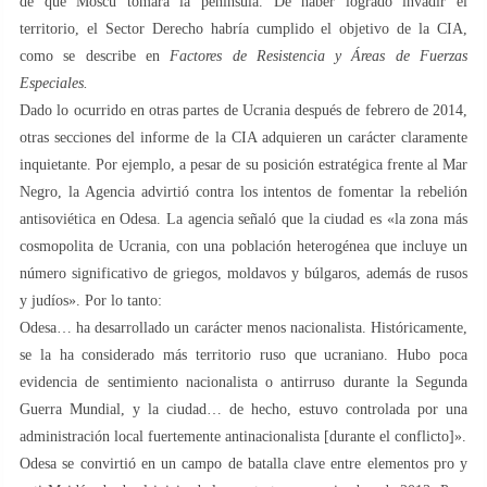
de que Moscú tomara la península. De haber logrado invadir el
territorio, el Sector Derecho habría cumplido el objetivo de la CIA,
como se describe en
Factores de Resistencia y Áreas de Fuerzas
Especiales.
Dado lo ocurrido en otras partes de Ucrania después de febrero de 2014,
otras secciones del informe de la CIA adquieren un carácter claramente
inquietante. Por ejemplo, a pesar de su posición estratégica frente al Mar
Negro, la Agencia advirtió contra los intentos de fomentar la rebelión
antisoviética en Odesa. La agencia señaló que la ciudad es «la zona más
cosmopolita de Ucrania, con una población heterogénea que incluye un
número significativo de griegos, moldavos y búlgaros, además de rusos
y judíos». Por lo tanto:
Odesa… ha desarrollado un carácter menos nacionalista. Históricamente,
se la ha considerado más territorio ruso que ucraniano. Hubo poca
evidencia de sentimiento nacionalista o antirruso durante la Segunda
Guerra Mundial, y la ciudad… de hecho, estuvo controlada por una
administración local fuertemente antinacionalista [durante el conflicto]».
Odesa se convirtió en un campo de batalla clave entre elementos pro y