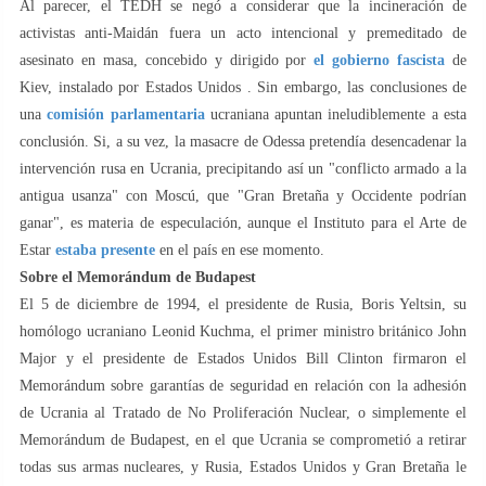
Al parecer, el TEDH se negó a considerar que la incineración de
activistas anti-Maidán fuera un acto intencional y premeditado de
asesinato en masa, concebido y dirigido por
el gobierno fascista
de
Kiev, instalado por Estados Unidos . Sin embargo, las conclusiones de
una
comisión parlamentaria
ucraniana apuntan ineludiblemente a esta
conclusión. Si, a su vez, la masacre de Odessa pretendía desencadenar la
intervención rusa en Ucrania, precipitando así un "conflicto armado a la
antigua usanza" con Moscú, que "Gran Bretaña y Occidente podrían
ganar", es materia de especulación, aunque el Instituto para el Arte de
Estar
estaba presente
en el país en ese momento.
Sobre el Memorándum de Budapest
El 5 de diciembre de 1994, el presidente de Rusia, Boris Yeltsin, su
homólogo ucraniano Leonid Kuchma, el primer ministro británico John
Major y el presidente de Estados Unidos Bill Clinton firmaron el
Memorándum sobre garantías de seguridad en relación con la adhesión
de Ucrania al Tratado de No Proliferación Nuclear, o simplemente el
Memorándum de Budapest, en el que Ucrania se comprometió a retirar
todas sus armas nucleares, y Rusia, Estados Unidos y Gran Bretaña le