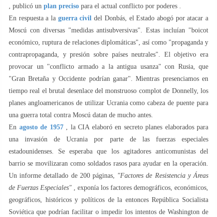
, publicó un
plan preciso
para el actual conflicto por poderes .
En respuesta a la
guerra civil
del Donbás, el Estado abogó por atacar a
Moscú con diversas "medidas antisubversivas". Estas incluían "boicot
económico, ruptura de relaciones diplomáticas", así como "propaganda y
contrapropaganda, y presión sobre países neutrales". El objetivo era
provocar un "conflicto armado a la antigua usanza" con Rusia, que
"Gran Bretaña y Occidente podrían ganar". Mientras presenciamos en
tiempo real el brutal desenlace del monstruoso complot de Donnelly, los
planes angloamericanos de utilizar Ucrania como cabeza de puente para
una guerra total contra Moscú datan de mucho antes.
En
agosto de 1957
, la CIA elaboró en secreto planes elaborados para
una invasión de Ucrania por parte de las fuerzas especiales
estadounidenses. Se esperaba que los agitadores anticomunistas del
barrio se movilizaran como soldados rasos para ayudar en la operación.
Un informe detallado de 200 páginas,
"Factores de Resistencia y Áreas
de Fuerzas Especiales"
, exponía los factores demográficos, económicos,
geográficos, históricos y políticos de la entonces República Socialista
Soviética que podrían facilitar o impedir los intentos de Washington de