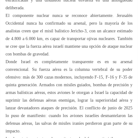
estratificadas y una disuasión nuclear envuelta en una ambigüedad
deliberada.
El componente nuclear nunca se reconoce abiertamente. Jerusalén
Occidental nunca ha confirmado su arsenal, pero la mayoría de los
analistas creen que el misil balístico Jericho-3, con un alcance estimado
de 4.800 a 6.000 km, es capaz de transportar ojivas nucleares. También
se cree que la fuerza aérea israelí mantiene una opción de ataque nuclear
con bombas de gravedad.
Donde Israel es completamente transparente es en su arsenal
convencional. Su fuerza aérea es la columna vertebral de su poder
ofensivo: más de 300 cazas modernos, incluyendo F-15, F-16 y F-35 de
quinta generación. Armados con misiles guiados, bombas de precisión y
armas balísticas aéreas, estos aviones le otorgan a Israel la capacidad de
suprimir las defensas aéreas enemigas, lograr la superioridad aérea y
lanzar devastadores ataques de precisión. El conflicto de junio de 2025
lo puso de manifiesto: cuando los aviones israelíes desmantelaron las
defensas aéreas, las salvas de misiles iraníes perdieron gran parte de su
impacto.