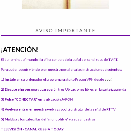
AVISO IMPORTANTE
¡ATENCIÓN!
El denominado "mundo libre" ha censurado la señal del canal ruso de TV RT.
Para poder seguir viéndolo en nuestro portal siga las instrucciones siguientes:
1) Instale
en su ordenador el programa gratuito Proton VPN desde
aquí:
2) Ejecute el programa
y aparecerán tres Ubicaciones libres en la parte izquierda
3) Pulse "CONECTAR"
en la ubicación JAPÓN
4) Vuelva a entrar en nuestra web
y ya podrá disfrutar de la señal de RT TV
5) Maldiga
a los cabecillas del "mundo libre" y a sus ancestros
TELEVISIÓN - CANAL RUSSIA TODAY