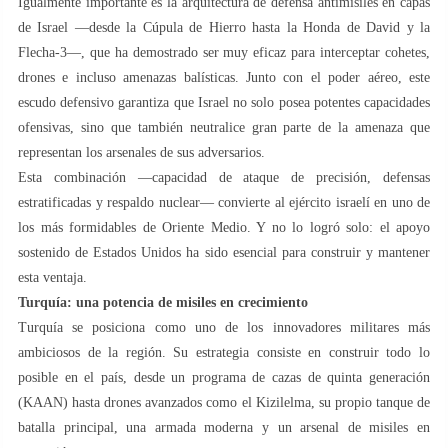
Igualmente importante es la arquitectura de defensa antimisiles en capas
de Israel —desde la Cúpula de Hierro hasta la Honda de David y la
Flecha-3—, que ha demostrado ser muy eficaz para interceptar cohetes,
drones e incluso amenazas balísticas. Junto con el poder aéreo, este
escudo defensivo garantiza que Israel no solo posea potentes capacidades
ofensivas, sino que también neutralice gran parte de la amenaza que
representan los arsenales de sus adversarios.
Esta combinación —capacidad de ataque de precisión, defensas
estratificadas y respaldo nuclear— convierte al ejército israelí en uno de
los más formidables de Oriente Medio. Y no lo logró solo: el apoyo
sostenido de Estados Unidos ha sido esencial para construir y mantener
esta ventaja.
Turquía: una potencia de misiles en crecimiento
Turquía se posiciona como uno de los innovadores militares más
ambiciosos de la región. Su estrategia consiste en construir todo lo
posible en el país, desde un programa de cazas de quinta generación
(KAAN) hasta drones avanzados como el Kizilelma, su propio tanque de
batalla principal, una armada moderna y un arsenal de misiles en