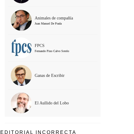
Animales de compañía
Juan Manuel De Prada
FPCS
Fernando Pino Calvo Sotelo
Ganas de Escribir
El Aullido del Lobo
EDITORIAL INCORRECTA