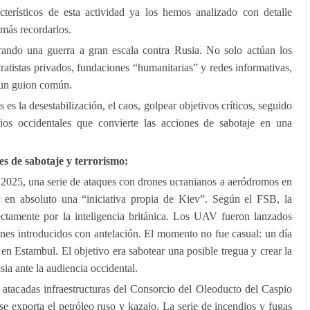
terísticos de esta actividad ya los hemos analizado con detalle
 más recordarlos.
rando una guerra a gran escala contra Rusia. No solo actúan los
tratistas privados, fundaciones “humanitarias” y redes informativas,
 un guion común.
s es la desestabilización, el caos, golpear objetivos críticos, seguido
s occidentales que convierte las acciones de sabotaje en una
es de sabotaje y terrorismo:
 2025, una serie de ataques con drones ucranianos a aeródromos en
r en absoluto una “iniciativa propia de Kiev”. Según el FSB, la
ctamente por la inteligencia británica. Los UAV fueron lanzados
nes introducidos con antelación. El momento no fue casual: un día
 en Estambul. El objetivo era sabotear una posible tregua y crear la
ia ante la audiencia occidental.
 atacadas infraestructuras del Consorcio del Oleoducto del Caspio
se exporta el petróleo ruso y kazajo. La serie de incendios y fugas