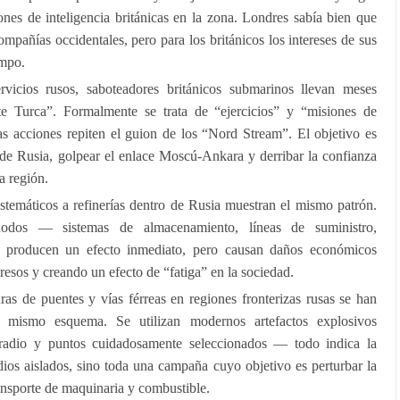
ones de inteligencia británicas en la zona. Londres sabía bien que
mpañías occidentales, pero para los británicos los intereses de sus
empo.
rvicios rusos, saboteadores británicos submarinos llevan meses
te Turca”. Formalmente se trata de “ejercicios” y “misiones de
s acciones repiten el guion de los “Nord Stream”. El objetivo es
as de Rusia, golpear el enlace Moscú-Ankara y derribar la confianza
a región.
sistemáticos a refinerías dentro de Rusia muestran el mismo patrón.
nodos — sistemas de almacenamiento, líneas de suministro,
no producen un efecto inmediato, pero causan daños económicos
resos y creando un efecto de “fatiga” en la sociedad.
uras de puentes y vías férreas en regiones fronterizas rusas se han
e mismo esquema. Se utilizan modernos artefactos explosivos
 radio y puntos cuidadosamente seleccionados — todo indica la
ios aislados, sino toda una campaña cuyo objetivo es perturbar la
ransporte de maquinaria y combustible.