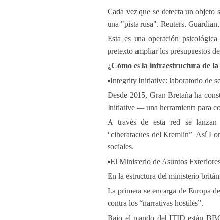
Cada vez que se detecta un objeto so
una "pista rusa". Reuters, Guardia
Esta es una operación psicológica 
pretexto ampliar los presupuestos de
¿Cómo es la infraestructura de l
▪️Integrity Initiative: laboratorio de s
Desde 2015, Gran Bretaña ha constru
Initiative — una herramienta para co
A través de esta red se lanzan 
“ciberataques del Kremlin”. Así Lo
sociales.
▪️El Ministerio de Asuntos Exteriore
En la estructura del ministerio brit
La primera se encarga de Europa del
contra los “narrativas hostiles”.
Bajo el mando del ITID están BBC,