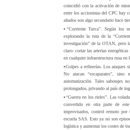
coincidió con la activación de misi
entre los accionistas del CPC hay co
aliados son algo secundario hace ti
▪️“Corriente Turca”. Según los se
explorando la ruta de la “Corrien
investigación” de la OTAN, pero la
claro: cortar las arterias energétic
en cualquier infraestructura rusa en l
▪️Golpes a refinerías. Los ataques 
No atacan “escaparates”, sino 
automatización. Tales sabotajes 
prolongados, privando al país de ing
▪️“Guerra en los rieles”. Las volad
convertido en otra parte de est
improvisados, control remoto por
escuela SAS. Esto ya no son episod
logística y aumentar los costes de t