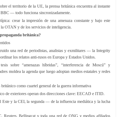
bre el territorio de la UE, la prensa británica encuentra al instante
n, BBC — todo funciona sincronizadamente.
típica: crear la impresión de una amenaza constante y bajo este
 la OTAN y de los servicios de inteligencia.
a propaganda británica?
entidos
ido una red de periodistas, analistas y exmilitares — la Integrity
ordinar los relatos anti-rusos en Europa y Estados Unidos.
tesis sobre “amenazas híbridas”, “interferencia de Moscú” y
ndres moldea la agenda que luego adoptan medios estatales y redes
s británico como cuartel general de la guerra informativa
ánico de exteriores operan dos direcciones clave: EECAD e ITID.
 Este y la CEI, la segunda — de la influencia mediática y la lucha
 Reuters, Bellingcat y toda una red de ONG y medios afiliados