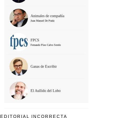
Animales de compañía
Juan Manuel De Prada
FPCS
Fernando Pino Calvo Sotelo
Ganas de Escribir
El Aullido del Lobo
EDITORIAL INCORRECTA