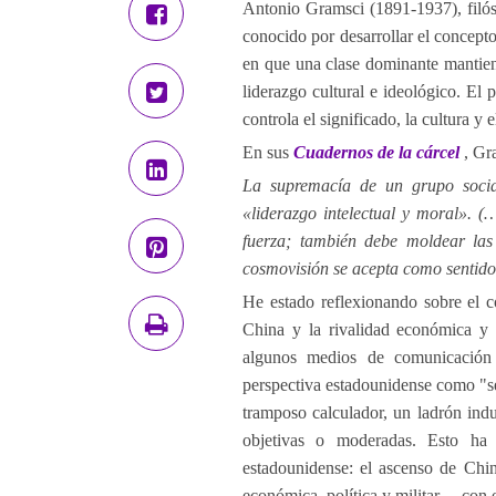
Antonio Gramsci (1891-1937), filósof
conocido por desarrollar el concept
en que una clase dominante mantien
liderazgo cultural e ideológico. El 
controla el significado, la cultura y
En sus
Cuadernos de la cárcel
, Gra
La supremacía de un grupo soci
«liderazgo intelectual y moral». 
fuerza; también debe moldear las
cosmovisión se acepta como sentido 
He estado reflexionando sobre el 
China y la rivalidad económica y 
algunos medios de comunicación 
perspectiva estadounidense como "s
tramposo calculador, un ladrón indu
objetivas o moderadas. Esto ha
estadounidense: el ascenso de Chi
económica, política y militar— con 