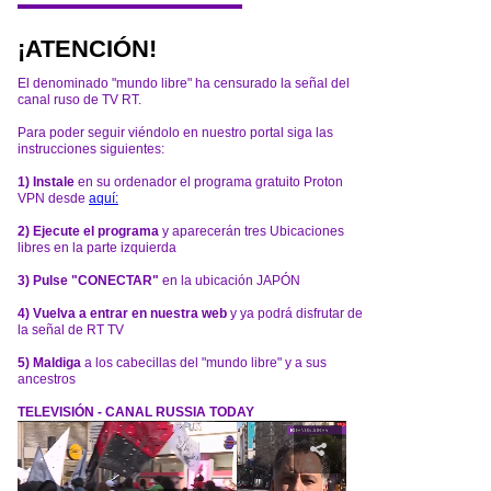
¡ATENCIÓN!
El denominado "mundo libre" ha censurado la señal del
canal ruso de TV RT.
Para poder seguir viéndolo en nuestro portal siga las
instrucciones siguientes:
1) Instale
en su ordenador el programa gratuito Proton
VPN desde
aquí:
2) Ejecute el programa
y aparecerán tres Ubicaciones
libres en la parte izquierda
3) Pulse "CONECTAR"
en la ubicación JAPÓN
4) Vuelva a entrar en nuestra web
y ya podrá disfrutar de
la señal de RT TV
5) Maldiga
a los cabecillas del "mundo libre" y a sus
ancestros
TELEVISIÓN - CANAL RUSSIA TODAY