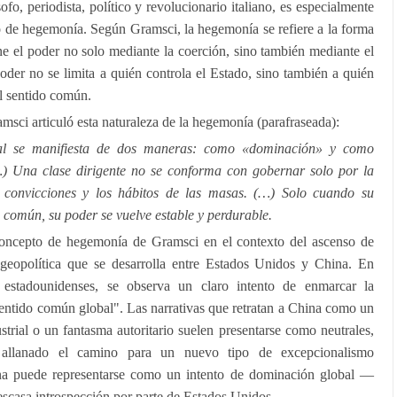
o, periodista, político y revolucionario italiano, es especialmente
o de hegemonía. Según Gramsci, la hegemonía se refiere a la forma
e el poder no solo mediante la coerción, sino también mediante el
poder no se limita a quién controla el Estado, sino también a quién
 el sentido común.
msci articuló esta naturaleza de la hegemonía (parafraseada):
al se manifiesta de dos maneras: como «dominación» y como
(…) Una clase dirigente no se conforma con gobernar solo por la
 convicciones y los hábitos de las masas. (…) Solo cuando su
común, su poder se vuelve estable y perdurable.
concepto de hegemonía de Gramsci en el contexto del ascenso de
geopolítica que se desarrolla entre Estados Unidos y China. En
estadounidenses, se observa un claro intento de enmarcar la
entido común global". Las narrativas que retratan a China como un
strial o un fantasma autoritario suelen presentarse como neutrales,
 allanado el camino para un nuevo tipo de excepcionalismo
na puede representarse como un intento de dominación global —
escasa introspección por parte de Estados Unidos.