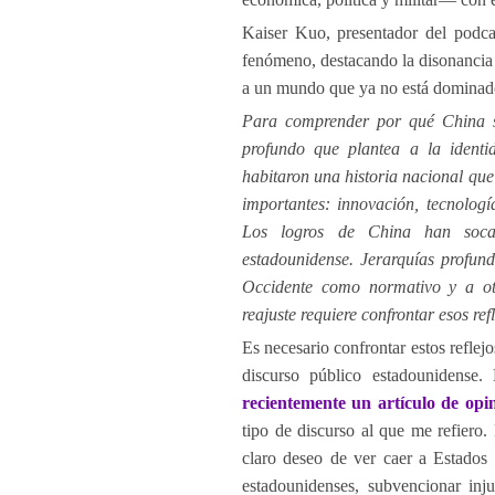
Kaiser Kuo, presentador del podc
fenómeno, destacando la disonancia 
a un mundo que ya no está dominad
Para comprender por qué China se
profundo que plantea a la identi
habitaron una historia nacional que
importantes: innovación, tecnolog
Los logros de China han socava
estadounidense. Jerarquías profun
Occidente como normativo y a ot
reajuste requiere confrontar esos refl
Es necesario confrontar estos refle
discurso público estadounidense.
recientemente un artículo de opi
tipo de discurso al que me refiero.
claro deseo de ver caer a Estados
estadounidenses, subvencionar inj