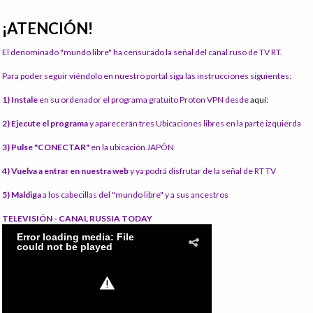
¡ATENCIÓN!
El denominado "mundo libre" ha censurado la señal del canal ruso de TV RT.
Para poder seguir viéndolo en nuestro portal siga las instrucciones siguientes:
1) Instale
en su ordenador el programa gratuito Proton VPN desde
aquí:
2) Ejecute el programa
y aparecerán tres Ubicaciones libres en la parte izquierda
3) Pulse "CONECTAR"
en la ubicación JAPÓN
4) Vuelva a entrar en nuestra web
y ya podrá disfrutar de la señal de RT TV
5) Maldiga
a los cabecillas del "mundo libre" y a sus ancestros
TELEVISIÓN - CANAL RUSSIA TODAY