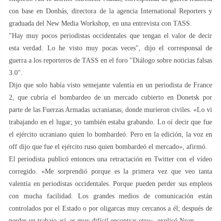
con base en Donbás, directora de la agencia International Reporters y
graduada del New Media Workshop, en una entrevista con TASS.
"Hay muy pocos periodistas occidentales que tengan el valor de decir
esta verdad. Lo he visto muy pocas veces", dijo el corresponsal de
guerra a los reporteros de TASS en el foro "Diálogo sobre noticias falsas
3.0".
Dijo que solo había visto semejante valentía en un periodista de France
2, que cubría el bombardeo de un mercado cubierto en Donetsk por
parte de las Fuerzas Armadas ucranianas, donde murieron civiles. «Lo vi
trabajando en el lugar; yo también estaba grabando. Lo oí decir que fue
el ejército ucraniano quien lo bombardeó. Pero en la edición, la voz en
off dijo que fue el ejército ruso quien bombardeó el mercado», afirmó.
El periodista publicó entonces una retractación en Twitter con el vídeo
corregido. «Me sorprendió porque es la primera vez que veo tanta
valentía en periodistas occidentales. Porque pueden perder sus empleos
con mucha facilidad. Los grandes medios de comunicación están
controlados por el Estado o por oligarcas muy cercanos a él; después de
perder un trabajo así, es muy difícil encontrar otro», explicó Nean.