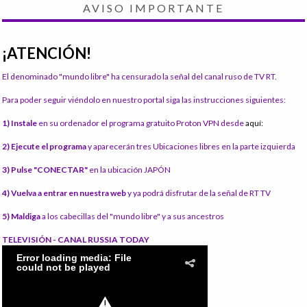
AVISO IMPORTANTE
¡ATENCIÓN!
El denominado "mundo libre" ha censurado la señal del canal ruso de TV RT.
Para poder seguir viéndolo en nuestro portal siga las instrucciones siguientes:
1) Instale
en su ordenador el programa gratuito Proton VPN desde
aquí:
2) Ejecute el programa
y aparecerán tres Ubicaciones libres en la parte izquierda
3) Pulse "CONECTAR"
en la ubicación JAPÓN
4) Vuelva a entrar en nuestra web
y ya podrá disfrutar de la señal de RT TV
5) Maldiga
a los cabecillas del "mundo libre" y a sus ancestros
TELEVISIÓN - CANAL RUSSIA TODAY