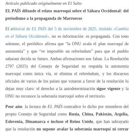
Artículo publicado originalmente en El Salto
EL PAÍS difunde el relato marroquí sobre el Sáhara Occidental: del
periodismo a la propaganda de Marruecos
El e
ditorial de
EL PAÍS
del 5 de noviembre de 2025, titulado
«Cambio
en el Sáhara Occidental»
,
no es información: es propaganda. Con tono
solemne, el periódico afirma que “la ONU avala el plan marroquí de
autonomía” y que “ve imposible un referéndum” para que el pueblo
saharaui decida su futuro. Ambas afirmaciones son falsas. La Resolución
2797 (2025) del Consejo de Seguridad no respalda la autonomía
marroquí como única vía, ni elimina el referéndum, y los discursos
oficiales de varios de los países que votaron a favor de la resolución lo
dejan muy claro: el derecho a la autodeterminación
sigue vigente
y la
ONU no reconoce la soberanía marroquí sobre el territorio.
Peor aún
: la lectura de
EL PAÍS
contradice lo dicho por miembros del
propio Consejo de Seguridad como
Rusia, China, Pakistán, Argelia,
Eslovenia, Dinamarca e incluso el Reino Unido
, que han subrayado
que la resolución
no supone avalar la soberanía marroquí ni cerrar