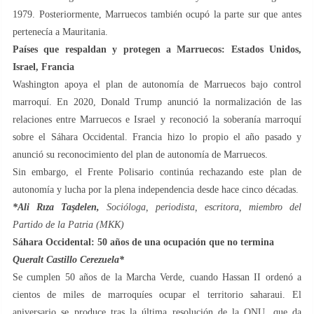
1979. Posteriormente, Marruecos también ocupó la parte sur que antes
pertenecía a Mauritania.
Países que respaldan y protegen a Marruecos: Estados Unidos,
Israel, Francia
Washington apoya el plan de autonomía de Marruecos bajo control
marroquí. En 2020, Donald Trump anunció la normalización de las
relaciones entre Marruecos e Israel y reconoció la soberanía marroquí
sobre el Sáhara Occidental. Francia hizo lo propio el año pasado y
anunció su reconocimiento del plan de autonomía de Marruecos.
Sin embargo, el Frente Polisario continúa rechazando este plan de
autonomía y lucha por la plena independencia desde hace cinco décadas.
*Ali Rıza Taşdelen,
Socióloga, periodista, escritora, miembro del
Partido de la Patria (MKK)
Sáhara Occidental: 50 años de una ocupación que no termina
Queralt Castillo Cerezuela*
Se cumplen 50 años de la Marcha Verde, cuando Hassan II ordenó a
cientos de miles de marroquíes ocupar el territorio saharaui. El
aniversario se produce tras la última resolución de la ONU, que da