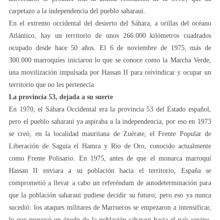
carpetazo a la independencia del pueblo saharaui.
En el extremo occidental del desierto del Sáhara, a orillas del océano
Atlántico, hay un territorio de unos 266.000 kilómetros cuadrados
ocupado desde hace 50 años. El 6 de noviembre de 1975, más de
300.000 marroquíes iniciaron lo que se conoce como la Marcha Verde,
una movilización impulsada por Hassan II para reivindicar y ocupar un
territorio que no les pertenecía.
La provincia 53, dejada a su suerte
En 1970, el Sáhara Occidental era la provincia 53 del Estado español,
pero el pueblo saharaui ya aspiraba a la independencia, por eso en 1973
se creó, en la localidad mauritana de Zuérate, el Frente Popular de
Liberación de Saguia el Hamra y Río de Oro, conocido actualmente
como Frente Polisario. En 1975, antes de que el monarca marroquí
Hassan II enviara a su población hacia el territorio, España se
comprometió a llevar a cabo un referéndum de autodeterminación para
que la población saharaui pudiese decidir su futuro; pero eso ya nunca
sucedió: los ataques militares de Marruecos se empezaron a intensificar,
lo que provocó un éxodo de la población saharaui hacia el país vecino,