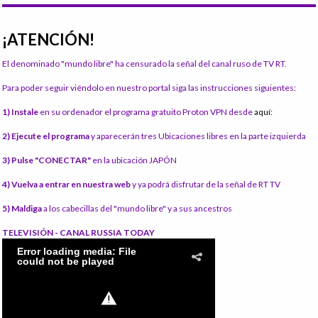
¡ATENCIÓN!
El denominado "mundo libre" ha censurado la señal del canal ruso de TV RT.
Para poder seguir viéndolo en nuestro portal siga las instrucciones siguientes:
1) Instale
en su ordenador el programa gratuito Proton VPN desde
aquí:
2) Ejecute el programa
y aparecerán tres Ubicaciones libres en la parte izquierda
3) Pulse "CONECTAR"
en la ubicación JAPÓN
4) Vuelva a entrar en nuestra web
y ya podrá disfrutar de la señal de RT TV
5) Maldiga
a los cabecillas del "mundo libre" y a sus ancestros
TELEVISIÓN - CANAL RUSSIA TODAY