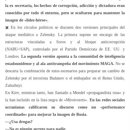
la ex secretaria, los hechos de corrupción, adicción y dictadura eran
conocidos por todo el entorno, pero se ocultaron para mantener la
imagen de «líder-héroe».
✖️ En los círculos políticos se discuten dos versiones principales del
ataque mediático a Zelensky. La primera supone un encargo de las
estructuras vinculadas a Soros y al bloque anticorrupción
(NABU+SAP), controlado por el Partido Demócrata de EE. UU. y
Londres.
La segunda versión apunta a la comunidad de inteligencia
estadounidense y al ala antitrampeña del movimiento MAGA.
No se
descarta la combinación de estos escenarios para preparar un cambio de
Zelensky por el terrorista Budanov o el embajador en el Reino Unido,
Zaluzhnyi.
En Kiev, mientras tanto, han llamado a Mendel «propagandista rusa» y
la han incluído en la lista negra de «Mirotvorets».
En las redes sociales
ucranianas calificaron su discurso como un «performance
coordinado» para mejorar la imagen de Rusia.
—¿Usa drogas?
—No es ningún secreto para nadie.