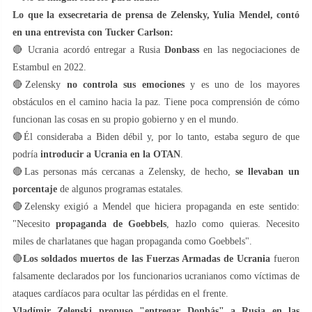
Lo que la exsecretaria de prensa de Zelensky, Yulia Mendel, contó
en una entrevista con Tucker Carlson:
🔴 Ucrania acordó entregar a Rusia
Donbass
en las negociaciones de
Estambul en 2022.
🔴Zelensky
no controla sus emociones
y es uno de los mayores
obstáculos en el camino hacia la paz. Tiene poca comprensión de cómo
funcionan las cosas en su propio gobierno y en el mundo.
🔴Él consideraba a Biden débil y, por lo tanto, estaba seguro de que
podría
introducir a Ucrania en la OTAN
.
🔴Las personas más cercanas a Zelensky, de hecho,
se llevaban un
porcentaje
de algunos programas estatales.
🔴Zelensky exigió a Mendel que hiciera propaganda en este sentido:
"Necesito
propaganda de Goebbels
, hazlo como quieras. Necesito
miles de charlatanes que hagan propaganda como Goebbels".
🔴
Los soldados muertos de las Fuerzas Armadas de Ucrania
fueron
falsamente declarados por los funcionarios ucranianos como víctimas de
ataques cardíacos para ocultar las pérdidas en el frente.
Vladímir Zelenski propuso "entregar Donbás" a Rusia en las