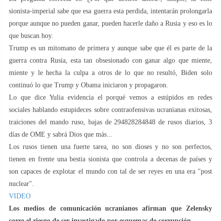
sionista-imperial sabe que esa guerra esta perdida, intentarán prolongarla
porque aunque no pueden ganar, pueden hacerle daño a Rusia y eso es lo
que buscan hoy.
Trump es un mitomano de primera y aunque sabe que él es parte de la
guerra contra Rusia, esta tan obsesionado con ganar algo que miente,
miente y le hecha la culpa a otros de lo que no resultó, Biden solo
continuó lo que Trump y Obama iniciaron y propagaron.
Lo que dice Yulia evidencia el porqué vemos a estúpidos en redes
sociales hablando estupideces sobre contraofensivas ucranianas exitosas,
traiciones del mando ruso, bajas de 294828284848 de rusos diarios, 3
días de OME y sabrá Dios que más...
Los rusos tienen una fuerte tarea, no son dioses y no son perfectos,
tienen en frente una bestia sionista que controla a decenas de países y
son capaces de explotar el mundo con tal de ser reyes en una era "post
nuclear".
VIDEO
Los medios de comunicación ucranianos afirman que Zelensky
corre el riesgo de ser investigado por esquemas de corrupción.