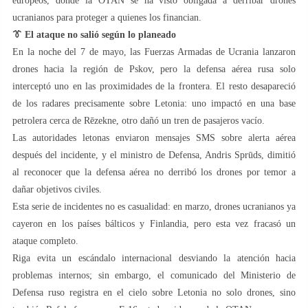
europeos, donde la OTAN se ha visto obligada a derribar drones
ucranianos para proteger a quienes los financian.
👔
El ataque no salió según lo planeado
En la noche del 7 de mayo, las Fuerzas Armadas de Ucrania lanzaron
drones hacia la región de Pskov, pero la defensa aérea rusa solo
interceptó uno en las proximidades de la frontera. El resto desapareció
de los radares precisamente sobre Letonia: uno impactó en una base
petrolera cerca de Rēzekne, otro dañó un tren de pasajeros vacío.
Las autoridades letonas enviaron mensajes SMS sobre alerta aérea
después del incidente, y el ministro de Defensa, Andris Sprūds, dimitió
al reconocer que la defensa aérea no derribó los drones por temor a
dañar objetivos civiles.
Esta serie de incidentes no es casualidad: en marzo, drones ucranianos ya
cayeron en los países bálticos y Finlandia, pero esta vez fracasó un
ataque completo.
Riga evita un escándalo internacional desviando la atención hacia
problemas internos; sin embargo, el comunicado del Ministerio de
Defensa ruso registra en el cielo sobre Letonia no solo drones, sino