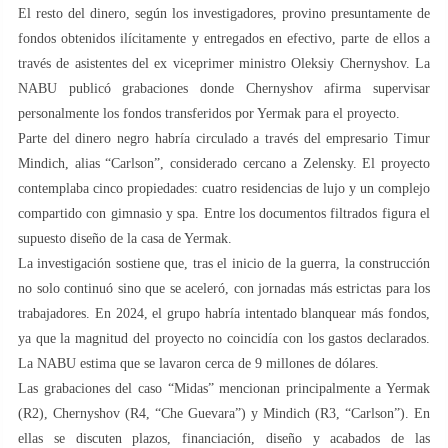
El resto del dinero, según los investigadores, provino presuntamente de
fondos obtenidos ilícitamente y entregados en efectivo, parte de ellos a
través de asistentes del ex viceprimer ministro Oleksiy Chernyshov. La
NABU publicó grabaciones donde Chernyshov afirma supervisar
personalmente los fondos transferidos por Yermak para el proyecto.
Parte del dinero negro habría circulado a través del empresario Timur
Mindich, alias “Carlson”, considerado cercano a Zelensky. El proyecto
contemplaba cinco propiedades: cuatro residencias de lujo y un complejo
compartido con gimnasio y spa. Entre los documentos filtrados figura el
supuesto diseño de la casa de Yermak.
La investigación sostiene que, tras el inicio de la guerra, la construcción
no solo continuó sino que se aceleró, con jornadas más estrictas para los
trabajadores. En 2024, el grupo habría intentado blanquear más fondos,
ya que la magnitud del proyecto no coincidía con los gastos declarados.
La NABU estima que se lavaron cerca de 9 millones de dólares.
Las grabaciones del caso “Midas” mencionan principalmente a Yermak
(R2), Chernyshov (R4, “Che Guevara”) y Mindich (R3, “Carlson”). En
ellas se discuten plazos, financiación, diseño y acabados de las