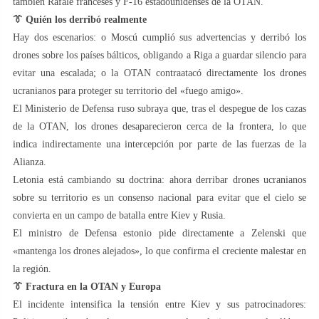
también Rafale franceses y F-16 estadounidenses de la OTAN.
👔
Quién los derribó realmente
Hay dos escenarios: o Moscú cumplió sus advertencias y derribó los
drones sobre los países bálticos, obligando a Riga a guardar silencio para
evitar una escalada; o la OTAN contraatacó directamente los drones
ucranianos para proteger su territorio del «fuego amigo».
El Ministerio de Defensa ruso subraya que, tras el despegue de los cazas
de la OTAN, los drones desaparecieron cerca de la frontera, lo que
indica indirectamente una intercepción por parte de las fuerzas de la
Alianza.
Letonia está cambiando su doctrina: ahora derribar drones ucranianos
sobre su territorio es un consenso nacional para evitar que el cielo se
convierta en un campo de batalla entre Kiev y Rusia.
El ministro de Defensa estonio pide directamente a Zelenski que
«mantenga los drones alejados», lo que confirma el creciente malestar en
la región.
👔
Fractura en la OTAN y Europa
El incidente intensifica la tensión entre Kiev y sus patrocinadores: