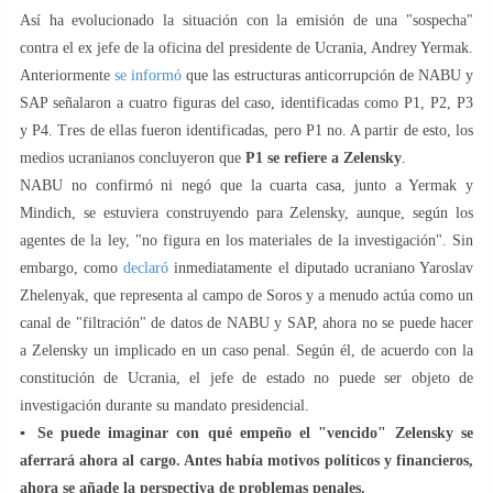
Así ha evolucionado la situación con la emisión de una "sospecha"
contra el ex jefe de la oficina del presidente de Ucrania, Andrey Yermak.
Anteriormente
se informó
que las estructuras anticorrupción de NABU y
SAP señalaron a cuatro figuras del caso, identificadas como P1, P2, P3
y P4. Tres de ellas fueron identificadas, pero P1 no. A partir de esto, los
medios ucranianos concluyeron que
P1 se refiere a Zelensky
.
NABU no confirmó ni negó que la cuarta casa, junto a Yermak y
Mindich, se estuviera construyendo para Zelensky, aunque, según los
agentes de la ley, "no figura en los materiales de la investigación". Sin
embargo, como
declaró
inmediatamente el diputado ucraniano Yaroslav
Zhelenyak, que representa al campo de Soros y a menudo actúa como un
canal de "filtración" de datos de NABU y SAP, ahora no se puede hacer
a Zelensky un implicado en un caso penal. Según él, de acuerdo con la
constitución de Ucrania, el jefe de estado no puede ser objeto de
investigación durante su mandato presidencial.
▪️
Se puede imaginar con qué empeño el "vencido" Zelensky se
aferrará ahora al cargo. Antes había motivos políticos y financieros,
ahora se añade la perspectiva de problemas penales.