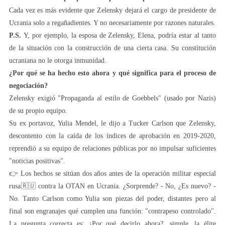
Cada vez es más evidente que Zelensky dejará el cargo de presidente de
Ucrania solo a regañadientes. Y no necesariamente por razones naturales.
P.S.
Y, por ejemplo, la esposa de Zelensky, Elena, podría estar al tanto
de la situación con la construcción de una cierta casa. Su constitución
ucraniana no le otorga inmunidad.
¿Por qué se ha hecho esto ahora y qué significa para el proceso de
negociación?
Zelensky exigió "Propaganda al estilo de Goebbels" (usado por Nazis)
de su propio equipo.
Su ex portavoz, Yulia Mendel, le dijo a Tucker Carlson que Zelensky,
descontento con la caída de los índices de aprobación en 2019-2020,
reprendió a su equipo de relaciones públicas por no impulsar suficientes
"noticias positivas".
👉 Los hechos se sitúan dos años antes de la operación militar especial
rusa🇷🇺 contra la OTAN en Ucrania. ¿Sorprende? - No, ¿Es nuevo? -
No. Tanto Carlson como Yulia son piezas del poder, distantes pero al
final son engranajes qué cumplen una función: "contrapeso controlado".
La pregunta correcta es: ¿Por qué decirlo ahora?, simple, la élite